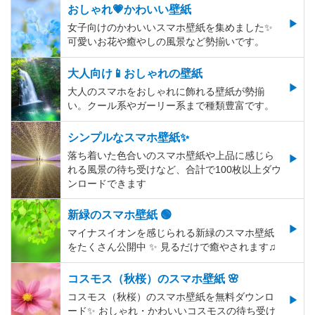
おしゃれ💗かわいい壁紙
女子向けのかわいいスマホ壁紙を集めました✨
可愛いお花や癒やしの風景など勢揃いです。
大人向け📱おしゃれの壁紙
大人のスマホをおしゃれに飾れる壁紙が勢揃
い。クール系やガーリー系まで種類豊富です。
シンプルなスマホ壁紙✨
落ち着いた色合いのスマホ壁紙や上品に感じら
れる風景の待ち受けなど、合計で100枚以上ダウ
ンロードできます
新緑のスマホ壁紙 🟢
マイナスイオンを感じられる新緑のスマホ壁紙
をたくさん公開中 ✨ 見るだけで癒やされます♫
コスモス（秋桜）のスマホ壁紙 🌸
コスモス（秋桜）のスマホ壁紙を無料ダウンロ
ード✨️ おしゃれ・かわいいコスモスの待ち受け