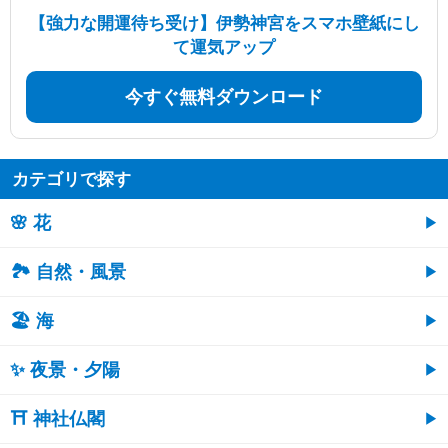
【強力な開運待ち受け】伊勢神宮をスマホ壁紙にし
て運気アップ
今すぐ無料ダウンロード
カテゴリで探す
🌸 花
🏞️ 自然・風景
🏖 海
✨ 夜景・夕陽
⛩ 神社仏閣