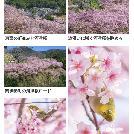
東宮の町並みと河津桜
道沿いに咲く河津桜を眺める
南伊勢町の河津桜ロード