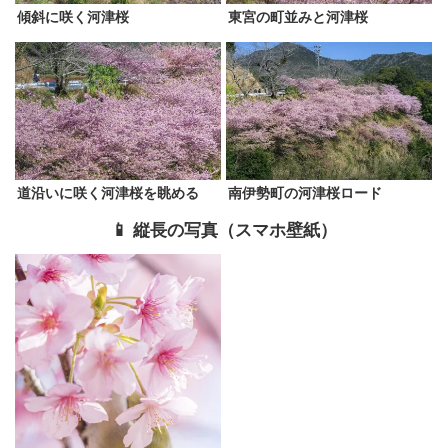
傾斜に咲く河津桜
東宮の町並みと河津桜
道沿いに咲く河津桜を眺める
南伊勢町の河津桜ロード
📱 縦長の写真（スマホ壁紙）