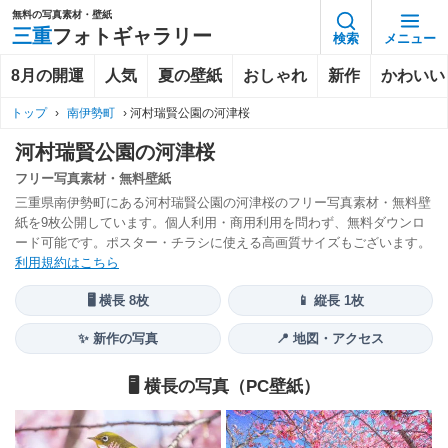
無料の写真素材・壁紙
三重
フォトギャラリー
検索
メニュー
8月の開運
人気
夏の壁紙
おしゃれ
新作
かわいい
トップ
›
南伊勢町
›
河村瑞賢公園の河津桜
河村瑞賢公園の河津桜
フリー写真素材・無料壁紙
三重県南伊勢町にある河村瑞賢公園の河津桜のフリー写真素材・無料壁
紙を9枚公開しています。個人利用・商用利用を問わず、無料ダウンロ
ード可能です。ポスター・チラシに使える高画質サイズもございます。
利用規約はこちら
🖥️ 横長 8枚
📱 縦長 1枚
✨ 新作の写真
📍 地図・アクセス
🖥️ 横長の写真（PC壁紙）