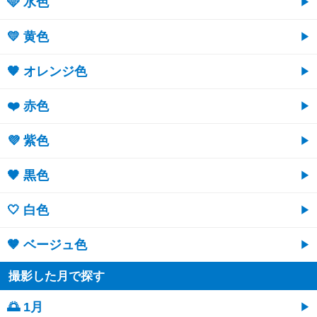
🩵 水色
💛 黄色
🧡 オレンジ色
❤️ 赤色
💜 紫色
🖤 黒色
🤍 白色
🤎 ベージュ色
撮影した月で探す
🌅 1月