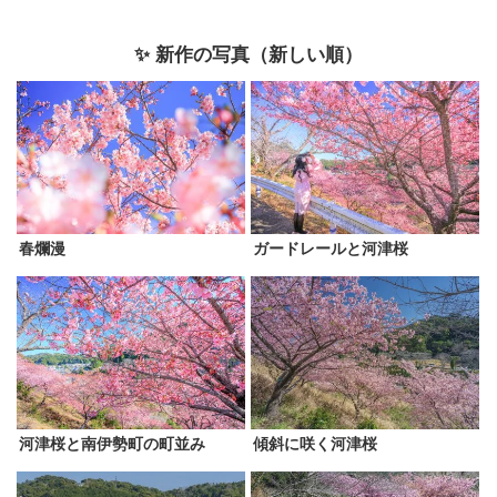
✨ 新作の写真（新しい順）
春爛漫
ガードレールと河津桜
河津桜と南伊勢町の町並み
傾斜に咲く河津桜