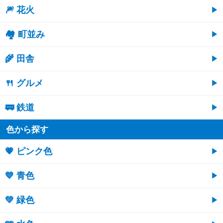
🎆 花火
🏘 町並み
🌾 田舎
🍴 グルメ
🚃 鉄道
色から探す
💗 ピンク色
💙 青色
💚 緑色