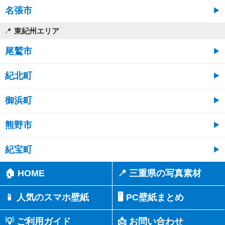
名張市
東紀州エリア
尾鷲市
紀北町
御浜町
熊野市
紀宝町
🏠 HOME
📍 三重県の写真素材
📱 人気のスマホ壁紙
🖥️ PC壁紙まとめ
💡 ご利用ガイド
📩 お問い合わせ