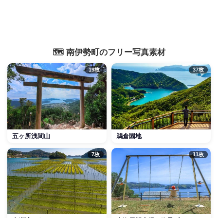
🗺️ 南伊勢町のフリー写真素材
19枚
37枚
五ヶ所浅間山
鵜倉園地
7枚
11枚