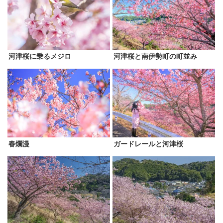
河津桜に乗るメジロ
河津桜と南伊勢町の町並み
春爛漫
ガードレールと河津桜