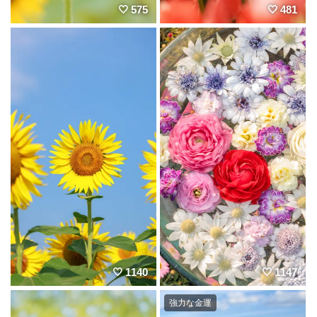
575
481
1140
1147
強力な金運