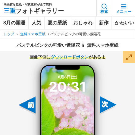
高画質な壁紙・写真素材が全て無料
三重
フォトギャラリー
検索
メニュー
8月の開運
人気
夏の壁紙
おしゃれ
新作
かわいい
トップ
›
無料スマホ壁紙
›
パステルピンクの可愛い紫陽花
パステルピンクの可愛い紫陽花 📱 無料スマホ壁紙
画像下側に
ダウンロードボタン
があるよ
8月8日(土)
20:31