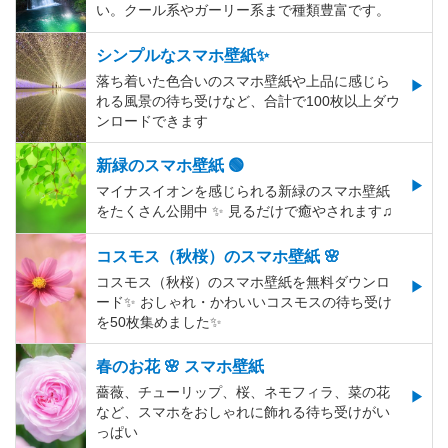
い。クール系やガーリー系まで種類豊富です。
シンプルなスマホ壁紙✨
落ち着いた色合いのスマホ壁紙や上品に感じら
れる風景の待ち受けなど、合計で100枚以上ダウ
ンロードできます
新緑のスマホ壁紙 🟢
マイナスイオンを感じられる新緑のスマホ壁紙
をたくさん公開中 ✨ 見るだけで癒やされます♫
コスモス（秋桜）のスマホ壁紙 🌸
コスモス（秋桜）のスマホ壁紙を無料ダウンロ
ード✨️ おしゃれ・かわいいコスモスの待ち受け
を50枚集めました✨️
春のお花 🌸 スマホ壁紙
薔薇、チューリップ、桜、ネモフィラ、菜の花
など、スマホをおしゃれに飾れる待ち受けがい
っぱい