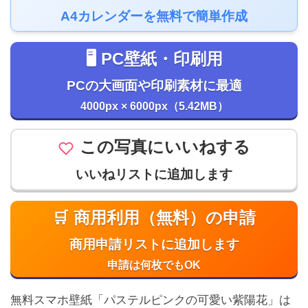
A4カレンダーを無料で簡単作成
🖥️ PC壁紙・印刷用
PCの大画面や印刷素材に最適
4000px × 6000px（5.42MB）
この写真にいいねする
いいねリストに追加します
🛒 商用利用（無料）の申請
商用申請リストに追加します
申請は何枚でもOK
無料スマホ壁紙「パステルピンクの可愛い紫陽花」は