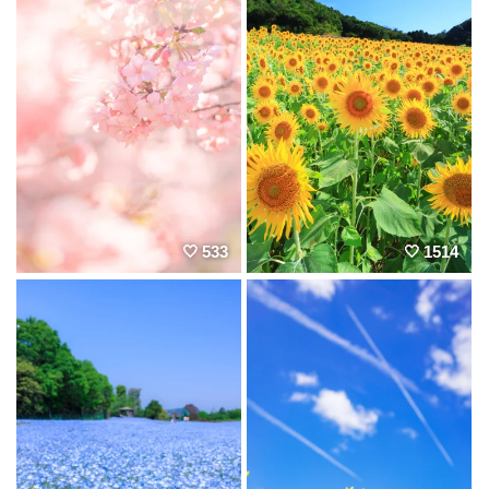
533
1514