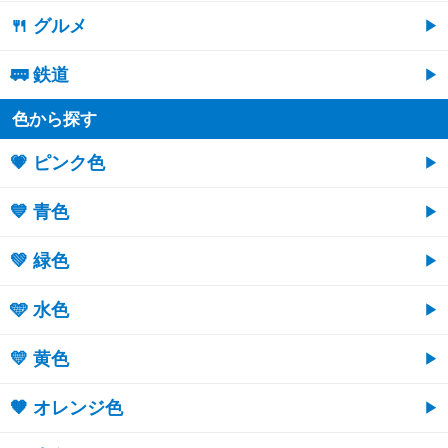
🍴 グルメ
🚃 鉄道
色から探す
💗 ピンク色
💙 青色
💚 緑色
🩵 水色
💛 黄色
🧡 オレンジ色