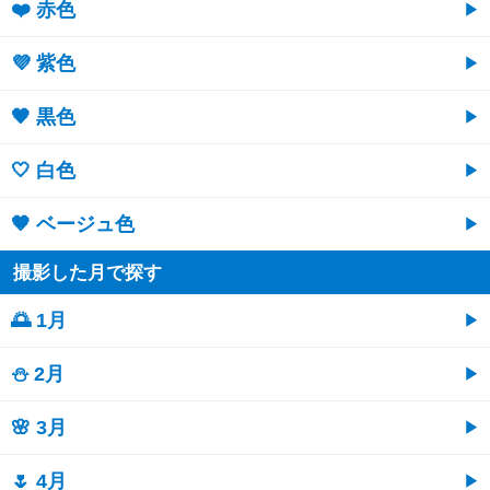
❤️ 赤色
💜 紫色
🖤 黒色
🤍 白色
🤎 ベージュ色
撮影した月で探す
🌅 1月
⛄ 2月
🌸 3月
🌷 4月