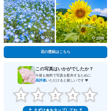
773
3288
花の壁紙はこちら
この写真はいかがでしたか？
今後も無料で写真を配布するために
高評価
いただけると嬉しいです 💖
1
2
3
4
5
まずは★をタップしてね