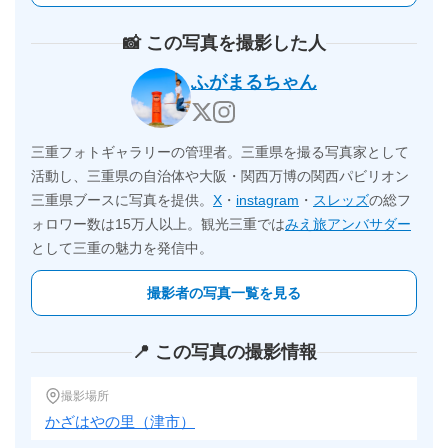
📸 この写真を撮影した人
ふがまるちゃん
三重フォトギャラリーの管理者。三重県を撮る写真家として
活動し、三重県の自治体や大阪・関西万博の関西パビリオン
三重県ブースに写真を提供。
X
・
instagram
・
スレッズ
の総フ
ォロワー数は15万人以上。観光三重では
みえ旅アンバサダー
として三重の魅力を発信中。
撮影者の写真一覧を見る
📍 この写真の撮影情報
撮影場所
かざはやの里（津市）