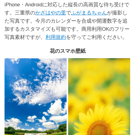
iPhone・Androidに対応した縦長の高画質な待ち受けで
す。三重県の
かざはやの里
で
ふがまるちゃん
が撮影し
た写真です。今月のカレンダーを合成や開運数字を追
加するカスタマイズも可能です。商用利用OKのフリー
写真素材ですが、
利用規約
を守ってご利用ください。
花のスマホ壁紙