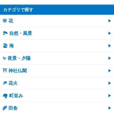
カテゴリで探す
🌸 花
🏞️ 自然・風景
🏖 海
✨ 夜景・夕陽
⛩ 神社仏閣
🎆 花火
🏘 町並み
🌾 田舎