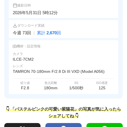
撮影日時
2026年5月31日 5時12分
ダウンロード実績
今週 73回
|
累計
2,670
回
機材・設定情報
カメラ
ILCE-7CM2
レンズ
TAMRON 70-180mm F/2.8 Di III VXD (Model A056)
絞り値
焦点距離
SS
ISO感度
F2.8
180mm
1/500秒
125
👇 「パステルピンクの可愛い紫陽花」の写真が気に入ったら
シェアしてね 👇