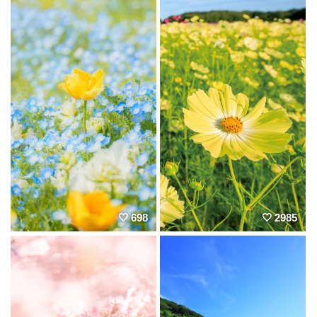
698
2985