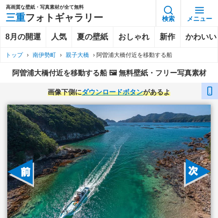
高画質な壁紙・写真素材が全て無料
三重
フォトギャラリー
検索
メニュー
8月の開運
人気
夏の壁紙
おしゃれ
新作
かわいい
トップ
›
南伊勢町
›
親子大橋
›
阿曽浦大橋付近を移動する船
阿曽浦大橋付近を移動する船 🖼️ 無料壁紙・フリー写真素材
画像下側に
ダウンロードボタン
があるよ