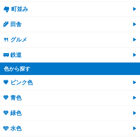
🏘 町並み
🌾 田舎
🍴 グルメ
🚃 鉄道
色から探す
💗 ピンク色
💙 青色
💚 緑色
🩵 水色