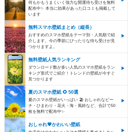
何もかもうまくいく強力な開運待ち受けを無料
配布中✨️ 本当に効果があった口コミも掲載して
います
無料スマホ壁紙まとめ（縦長）
おすすめのスマホ壁紙をテーマ別・人気順で紹
介します。今の季節にぴったりな待ち受けが見
つかりますよ。
無料壁紙人気ランキング
ダウンロード数が多い人気のスマホ壁紙をラン
キング形式でご紹介！トレンドの壁紙が今すぐ
見つかります
夏のスマホ壁紙 🌻 50選
夏のスマホ壁紙がいっぱい 🏖 おしゃれなビー
チ・ひまわり・花火・海・風鈴など、合計で50
枚を無料で配布中✨
おしゃれ💗かわいい壁紙