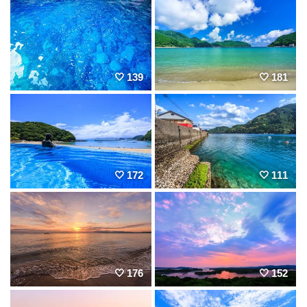
139
181
172
111
176
152