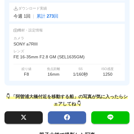
ダウンロード実績
今週 1回
|
累計
273
回
機材・設定情報
カメラ
SONY a7RIII
レンズ
FE 16-35mm F2.8 GM (SEL1635GM)
絞り値
焦点距離
SS
ISO感度
F8
16mm
1/160秒
1250
👇 「阿曽浦大橋付近を移動する船」の写真が気に入ったらシ
ェアしてね 👇