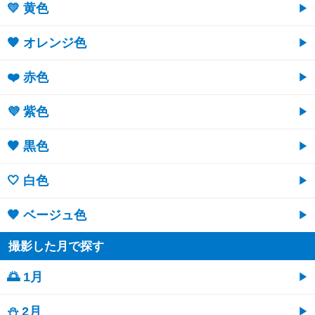
💛 黄色
🧡 オレンジ色
❤️ 赤色
💜 紫色
🖤 黒色
🤍 白色
🤎 ベージュ色
撮影した月で探す
🌅 1月
⛄ 2月