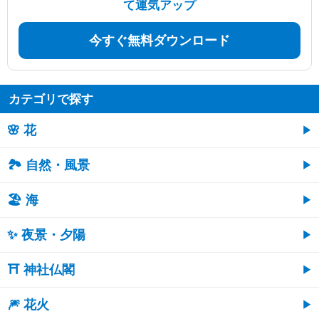
て運気アップ
今すぐ無料ダウンロード
カテゴリで探す
🌸 花
🏞️ 自然・風景
🏖 海
✨ 夜景・夕陽
⛩ 神社仏閣
🎆 花火