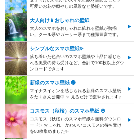
女子向けのかわいいスマホ壁紙を集めました✨
可愛いお花や癒やしの風景など勢揃いです。
大人向け📱おしゃれの壁紙
大人のスマホをおしゃれに飾れる壁紙が勢揃
い。クール系やガーリー系まで種類豊富です。
シンプルなスマホ壁紙✨
落ち着いた色合いのスマホ壁紙や上品に感じら
れる風景の待ち受けなど、合計で100枚以上ダウ
ンロードできます
新緑のスマホ壁紙 🟢
マイナスイオンを感じられる新緑のスマホ壁紙
をたくさん公開中 ✨ 見るだけで癒やされます♫
コスモス（秋桜）のスマホ壁紙 🌸
コスモス（秋桜）のスマホ壁紙を無料ダウンロ
ード✨️ おしゃれ・かわいいコスモスの待ち受け
を50枚集めました✨️