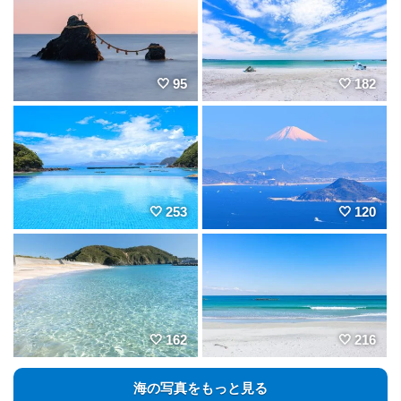
95
182
253
120
162
216
海の写真をもっと見る