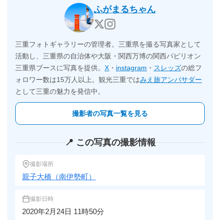
ふがまるちゃん
三重フォトギャラリーの管理者。三重県を撮る写真家として
活動し、三重県の自治体や大阪・関西万博の関西パビリオン
三重県ブースに写真を提供。
X
・
instagram
・
スレッズ
の総フ
ォロワー数は15万人以上。観光三重では
みえ旅アンバサダー
として三重の魅力を発信中。
撮影者の写真一覧を見る
📍 この写真の撮影情報
撮影場所
親子大橋（南伊勢町）
撮影日時
2020年2月24日 11時50分