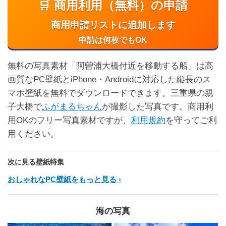
🛒 商用利用（無料）の申請
商用申請リストに追加します
申請は何枚でもOK
無料の写真素材「阿曽浦大橋付近を移動する船」は高
画質なPC壁紙とiPhone・Androidに対応した縦長のス
マホ壁紙を無料でダウンロードできます。三重県の親
子大橋で
ふがまるちゃん
が撮影した写真です。商用利
用OKのフリー写真素材ですが、
利用規約
を守ってご利
用ください。
次に見る壁紙特集
おしゃれなPC壁紙をもっと見る
海の写真