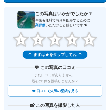
この写真はいかがでしたか？
今後も無料で写真を配布するために
高評価
いただけると嬉しいです 💖
1
2
3
4
5
まずは★をタップしてね
💬 この写真の口コミ
まだ口コミがありません。
最初の1件を投稿しませんか？
👑 口コミで人気の壁紙を見る
📸 この写真を撮影した人