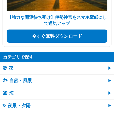
【強力な開運待ち受け】伊勢神宮をスマホ壁紙にし
て運気アップ
今すぐ無料ダウンロード
カテゴリで探す
🌸 花
🏞️ 自然・風景
🏖 海
✨ 夜景・夕陽