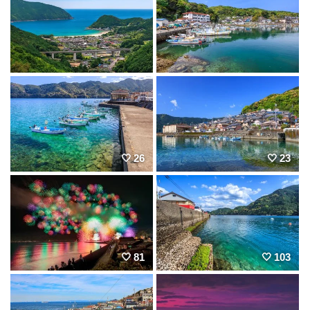
26
23
81
103