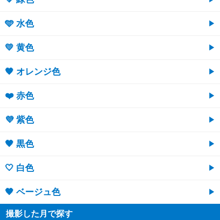
🩵 水色
💛 黄色
🧡 オレンジ色
❤️ 赤色
💜 紫色
🖤 黒色
🤍 白色
🤎 ベージュ色
撮影した月で探す