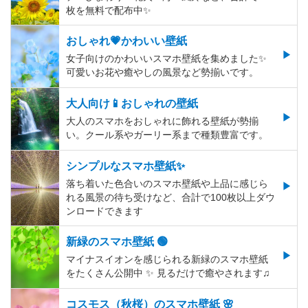
枚を無料で配布中✨
おしゃれ💗かわいい壁紙
女子向けのかわいいスマホ壁紙を集めました✨
可愛いお花や癒やしの風景など勢揃いです。
大人向け📱おしゃれの壁紙
大人のスマホをおしゃれに飾れる壁紙が勢揃
い。クール系やガーリー系まで種類豊富です。
シンプルなスマホ壁紙✨
落ち着いた色合いのスマホ壁紙や上品に感じら
れる風景の待ち受けなど、合計で100枚以上ダウ
ンロードできます
新緑のスマホ壁紙 🟢
マイナスイオンを感じられる新緑のスマホ壁紙
をたくさん公開中 ✨ 見るだけで癒やされます♫
コスモス（秋桜）のスマホ壁紙 🌸