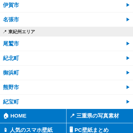
伊賀市
名張市
東紀州エリア
尾鷲市
紀北町
御浜町
熊野市
紀宝町
🏠 HOME
📍 三重県の写真素材
📱 人気のスマホ壁紙
🖥️ PC壁紙まとめ