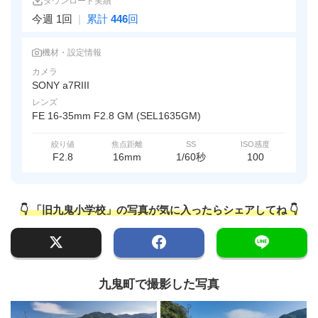
ダウンロード実績
今週 1回
|
累計
446
回
機材・設定情報
カメラ
SONY a7RIII
レンズ
FE 16-35mm F2.8 GM (SEL1635GM)
絞り値
焦点距離
SS
ISO感度
F2.8
16mm
1/60秒
100
👇 「旧九鬼小学校」の写真が気に入ったらシェアしてね 👇
九鬼町で撮影した写真