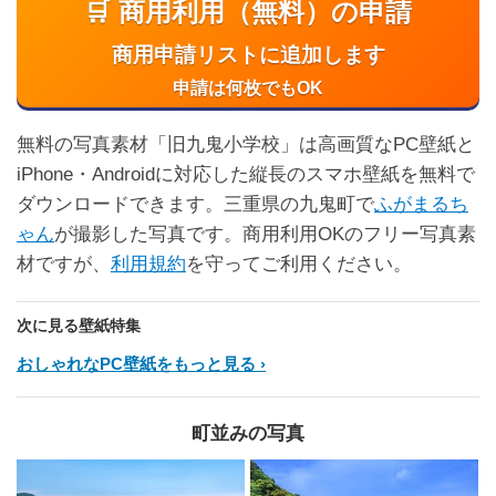
🛒 商用利用（無料）の申請
商用申請リストに追加します
申請は何枚でもOK
無料の写真素材「旧九鬼小学校」は高画質なPC壁紙と
iPhone・Androidに対応した縦長のスマホ壁紙を無料で
ダウンロードできます。三重県の九鬼町で
ふがまるち
ゃん
が撮影した写真です。商用利用OKのフリー写真素
材ですが、
利用規約
を守ってご利用ください。
次に見る壁紙特集
おしゃれなPC壁紙をもっと見る
町並みの写真