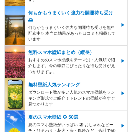
何もかもうまくいく強力な開運待ち受け
🌅
何もかもうまくいく強力な開運待ち受けを無料
配布中✨️ 本当に効果があった口コミも掲載して
います
無料スマホ壁紙まとめ（縦長）
おすすめのスマホ壁紙をテーマ別・人気順で紹
介します。今の季節にぴったりな待ち受けが見
つかりますよ。
無料壁紙人気ランキング
ダウンロード数が多い人気のスマホ壁紙をラン
キング形式でご紹介！トレンドの壁紙が今すぐ
見つかります
夏のスマホ壁紙 🌻 50選
夏のスマホ壁紙がいっぱい 🏖 おしゃれなビー
チ・ひまわり・花火・海・風鈴など、合計で50