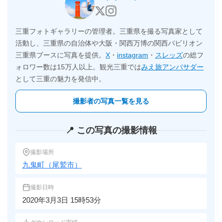
三重フォトギャラリーの管理者。三重県を撮る写真家として
活動し、三重県の自治体や大阪・関西万博の関西パビリオン
三重県ブースに写真を提供。
X
・
instagram
・
スレッズ
の総フ
ォロワー数は15万人以上。観光三重では
みえ旅アンバサダー
として三重の魅力を発信中。
撮影者の写真一覧を見る
📍 この写真の撮影情報
撮影場所
九鬼町（尾鷲市）
撮影日時
2020年3月3日 15時53分