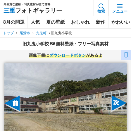
高画質な壁紙・写真素材が全て無料
三重
フォトギャラリー
検索
メニュー
8月の開運
人気
夏の壁紙
おしゃれ
新作
かわいい
トップ
›
尾鷲市
›
九鬼町
›
旧九鬼小学校
旧九鬼小学校 🖼️ 無料壁紙・フリー写真素材
画像下側に
ダウンロードボタン
があるよ