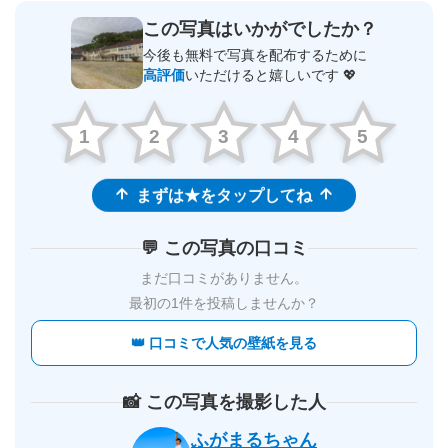
この写真はいかがでしたか？
今後も無料で写真を配布するために
高評価
いただけると嬉しいです 💖
1
2
3
4
5
まずは★をタップしてね
💬 この写真の口コミ
まだ口コミがありません。
最初の1件を投稿しませんか？
👑 口コミで人気の壁紙を見る
📸 この写真を撮影した人
ふがまるちゃん