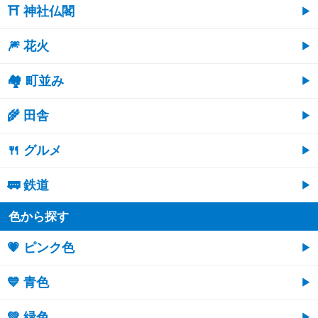
⛩ 神社仏閣
🎆 花火
🏘 町並み
🌾 田舎
🍴 グルメ
🚃 鉄道
色から探す
💗 ピンク色
💙 青色
💚 緑色