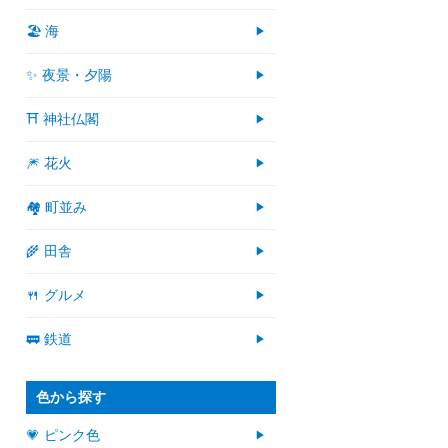
🏖 海
✨ 夜景・夕陽
⛩ 神社仏閣
🎆 花火
🏘 町並み
🌾 田舎
🍴 グルメ
🚃 鉄道
色から探す
💗 ピンク色