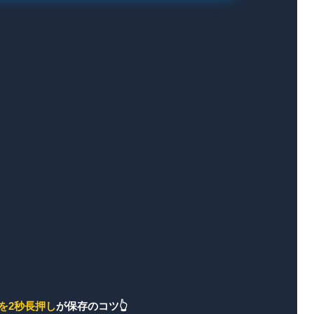
表示する月を選択
2026
を2秒長押し
が保存のコツ👆