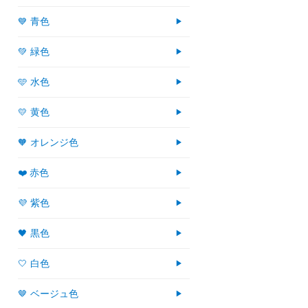
💙 青色
💚 緑色
🩵 水色
💛 黄色
🧡 オレンジ色
❤️ 赤色
💜 紫色
🖤 黒色
🤍 白色
🤎 ベージュ色