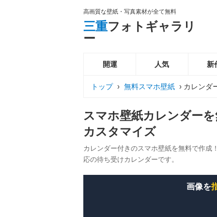
高画質な壁紙・写真素材が全て無料
三重
フォトギャラリ
ー
開運
人気
新
トップ
›
無料スマホ壁紙
›
カレンダ
スマホ壁紙カレンダーを
カスタマイズ
カレンダー付きのスマホ壁紙を無料で作成！アプ
応の待ち受けカレンダーです。
画像を