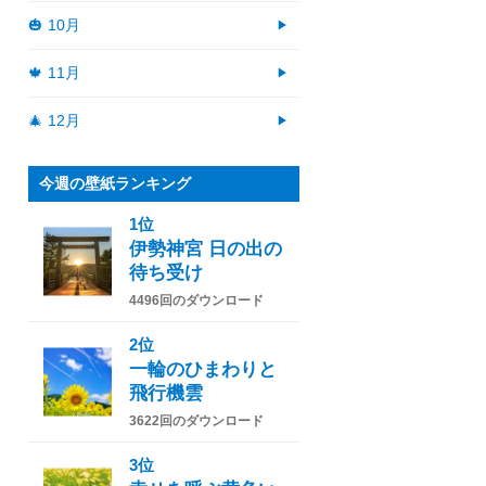
🎃 10月
🍁 11月
🎄 12月
今週の壁紙ランキング
1位
伊勢神宮 日の出の
待ち受け
4496回のダウンロード
2位
一輪のひまわりと
飛行機雲
3622回のダウンロード
3位