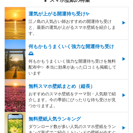
📱 スマホ壁紙の特集
運気が上がる開運待ち受け✨
江ノ島の人気占い師おすすめの開運待ち受け
と、最新の運気が上がるスマホ壁紙を紹介しま
す。
何もかもうまくいく強力な開運待ち受け
🌅
何もかもうまくいく強力な開運待ち受けを無料
配布中✨️ 本当に効果があった口コミも掲載して
います
無料スマホ壁紙まとめ（縦長）
おすすめのスマホ壁紙をテーマ別・人気順で紹
介します。今の季節にぴったりな待ち受けが見
つかりますよ。
無料壁紙人気ランキング
ダウンロード数が多い人気のスマホ壁紙をラン
キング形式でご紹介！トレンドの壁紙が今すぐ