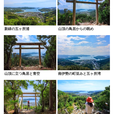
新緑の五ヶ所浦
山頂の鳥居からの眺め
山頂に立つ鳥居と青空
南伊勢の町並みと五ヶ所湾