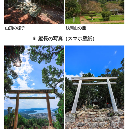
山頂の様子
浅間山の麓
📱 縦長の写真（スマホ壁紙）