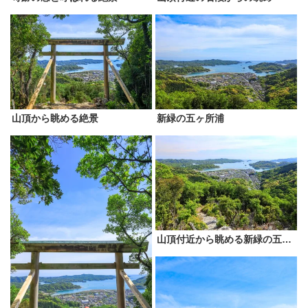
山頂から眺める絶景
新緑の五ヶ所浦
山頂付近から眺める新緑の五ヶ所浦