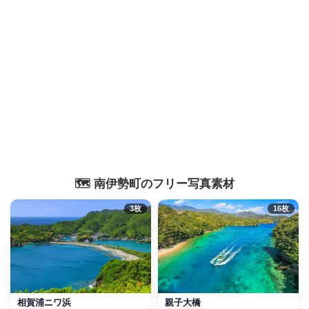
🗺️ 南伊勢町のフリー写真素材
3枚
16枚
相賀浦ニワ浜
親子大橋