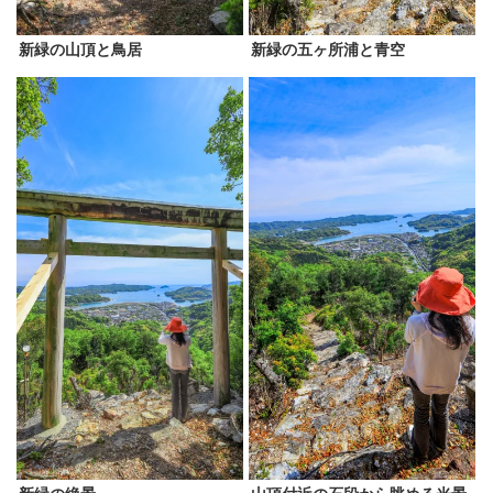
新緑の山頂と鳥居
新緑の五ヶ所浦と青空