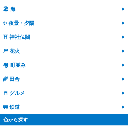
🏖 海
✨ 夜景・夕陽
⛩ 神社仏閣
🎆 花火
🏘 町並み
🌾 田舎
🍴 グルメ
🚃 鉄道
色から探す