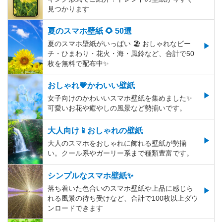
見つかります
夏のスマホ壁紙 🌻 50選
夏のスマホ壁紙がいっぱい 🏖 おしゃれなビー
チ・ひまわり・花火・海・風鈴など、合計で50
枚を無料で配布中✨
おしゃれ💗かわいい壁紙
女子向けのかわいいスマホ壁紙を集めました✨
可愛いお花や癒やしの風景など勢揃いです。
大人向け📱おしゃれの壁紙
大人のスマホをおしゃれに飾れる壁紙が勢揃
い。クール系やガーリー系まで種類豊富です。
シンプルなスマホ壁紙✨
落ち着いた色合いのスマホ壁紙や上品に感じら
れる風景の待ち受けなど、合計で100枚以上ダウ
ンロードできます