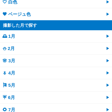
🤍 白色
🤎 ベージュ色
撮影した月で探す
🌅 1月
⛄ 2月
🌸 3月
🌷 4月
🎏 5月
☔ 6月
🌻 7月