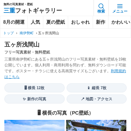
無料の写真素材・壁紙
三重
フォトギャラリー
検索
メニュー
8月の開運
人気
夏の壁紙
おしゃれ
新作
かわいい
トップ
›
南伊勢町
›
五ヶ所浅間山
五ヶ所浅間山
フリー写真素材・無料壁紙
三重県南伊勢町にある五ヶ所浅間山のフリー写真素材・無料壁紙を19枚
公開しています。個人利用・商用利用を問わず、無料ダウンロード可能
です。ポスター・チラシに使える高画質サイズもございます。
利用規約
はこちら
🖥️ 横長 12枚
📱 縦長 7枚
✨ 新作の写真
📍 地図・アクセス
🖥️ 横長の写真（PC壁紙）