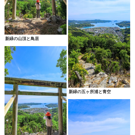
新緑の山頂と鳥居
新緑の五ヶ所浦と青空