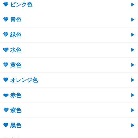
💗 ピンク色
💙 青色
💚 緑色
🩵 水色
💛 黄色
🧡 オレンジ色
❤️ 赤色
💜 紫色
🖤 黒色