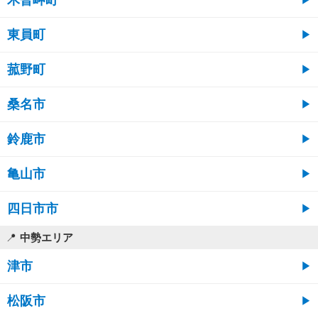
東員町
菰野町
桑名市
鈴鹿市
亀山市
四日市市
中勢エリア
津市
松阪市