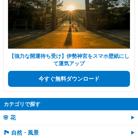
【強力な開運待ち受け】伊勢神宮をスマホ壁紙にし
て運気アップ
今すぐ無料ダウンロード
カテゴリで探す
🌸 花
🏞️ 自然・風景