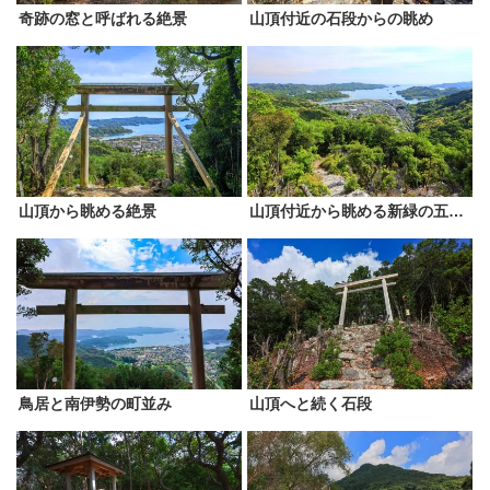
奇跡の窓と呼ばれる絶景
山頂付近の石段からの眺め
山頂から眺める絶景
山頂付近から眺める新緑の五ヶ所浦
鳥居と南伊勢の町並み
山頂へと続く石段