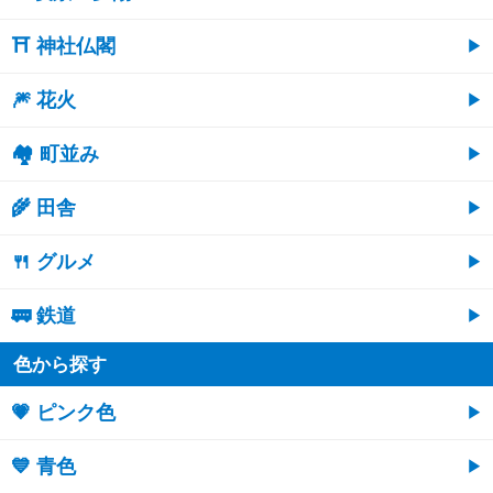
⛩ 神社仏閣
🎆 花火
🏘 町並み
🌾 田舎
🍴 グルメ
🚃 鉄道
色から探す
💗 ピンク色
💙 青色