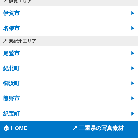
伊賀エリア
伊賀市
名張市
東紀州エリア
尾鷲市
紀北町
御浜町
熊野市
紀宝町
🏠 HOME
📍 三重県の写真素材