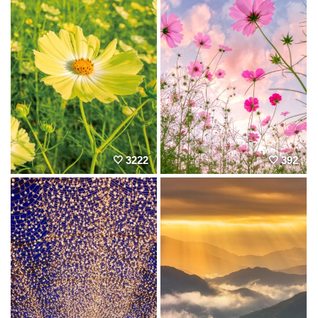
3222
392