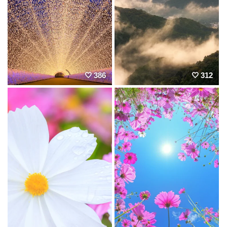
386
312