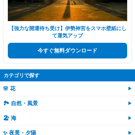
【強力な開運待ち受け】伊勢神宮をスマホ壁紙にし
て運気アップ
今すぐ無料ダウンロード
カテゴリで探す
🌸 花
🏞️ 自然・風景
🏖 海
✨ 夜景・夕陽