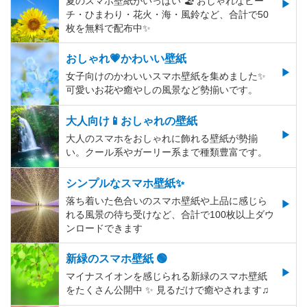
夏のスマホ壁紙がいっぱい 🏖 おしゃれなビー
チ・ひまわり・花火・海・風鈴など、合計で50
枚を無料で配布中✨
おしゃれ💗かわいい壁紙
女子向けのかわいいスマホ壁紙を集めました✨
可愛いお花や癒やしの風景など勢揃いです。
大人向け📱おしゃれの壁紙
大人のスマホをおしゃれに飾れる壁紙が勢揃
い。クール系やガーリー系まで種類豊富です。
シンプルなスマホ壁紙✨
落ち着いた色合いのスマホ壁紙や上品に感じら
れる風景の待ち受けなど、合計で100枚以上ダウ
ンロードできます
新緑のスマホ壁紙 🟢
マイナスイオンを感じられる新緑のスマホ壁紙
をたくさん公開中 ✨ 見るだけで癒やされます♫