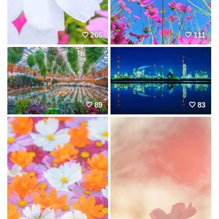
205
111
89
83