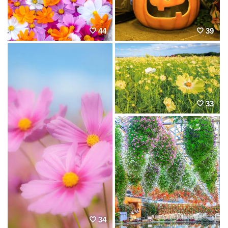
44
39
33
34