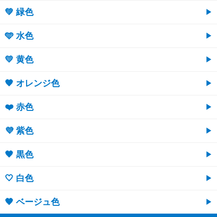
💚 緑色
🩵 水色
💛 黄色
🧡 オレンジ色
❤️ 赤色
💜 紫色
🖤 黒色
🤍 白色
🤎 ベージュ色