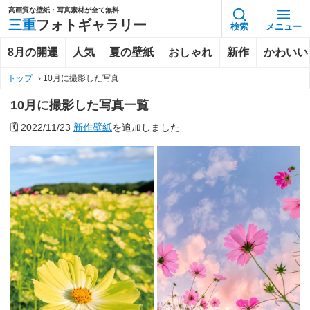
高画質な壁紙・写真素材が全て無料
三重
フォトギャラリー
検索
メニュー
8月の開運
人気
夏の壁紙
おしゃれ
新作
かわいい
トップ
›
10月に撮影した写真
10月に撮影した写真一覧
🗓️
2022/11/23
新作壁紙
を追加しました