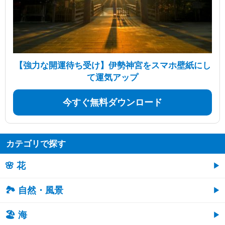
【強力な開運待ち受け】伊勢神宮をスマホ壁紙にし
て運気アップ
今すぐ無料ダウンロード
カテゴリで探す
🌸 花
🏞️ 自然・風景
🏖 海