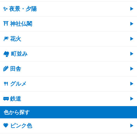
✨ 夜景・夕陽
⛩ 神社仏閣
🎆 花火
🏘 町並み
🌾 田舎
🍴 グルメ
🚃 鉄道
色から探す
💗 ピンク色