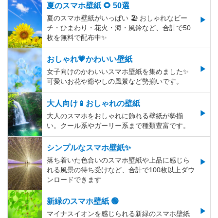
夏のスマホ壁紙 🌻 50選
夏のスマホ壁紙がいっぱい 🏖 おしゃれなビー
チ・ひまわり・花火・海・風鈴など、合計で50
枚を無料で配布中✨
おしゃれ💗かわいい壁紙
女子向けのかわいいスマホ壁紙を集めました✨
可愛いお花や癒やしの風景など勢揃いです。
大人向け📱おしゃれの壁紙
大人のスマホをおしゃれに飾れる壁紙が勢揃
い。クール系やガーリー系まで種類豊富です。
シンプルなスマホ壁紙✨
落ち着いた色合いのスマホ壁紙や上品に感じら
れる風景の待ち受けなど、合計で100枚以上ダウ
ンロードできます
新緑のスマホ壁紙 🟢
マイナスイオンを感じられる新緑のスマホ壁紙