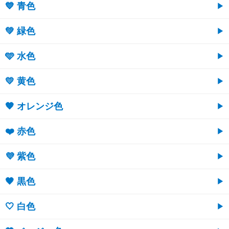
💙 青色
💚 緑色
🩵 水色
💛 黄色
🧡 オレンジ色
❤️ 赤色
💜 紫色
🖤 黒色
🤍 白色