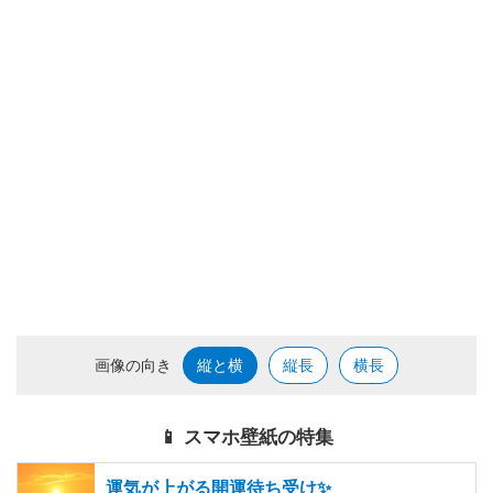
画像の向き
縦と横
縦長
横長
📱 スマホ壁紙の特集
運気が上がる開運待ち受け✨