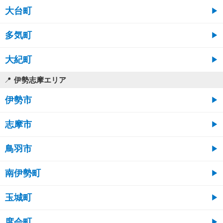
大台町
多気町
大紀町
伊勢志摩エリア
伊勢市
志摩市
鳥羽市
南伊勢町
玉城町
度会町