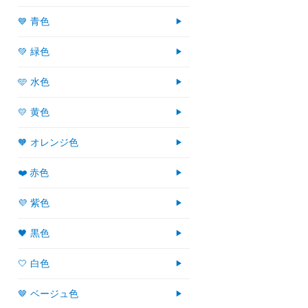
💙 青色
💚 緑色
🩵 水色
💛 黄色
🧡 オレンジ色
❤️ 赤色
💜 紫色
🖤 黒色
🤍 白色
🤎 ベージュ色