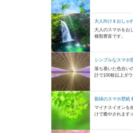
大人向け📱おしゃ
大人のスマホをお
種類豊富です。
シンプルなスマホ
落ち着いた色合い
計で100枚以上ダ
新緑のスマホ壁紙 
マイナスイオンを感
けで癒やされます