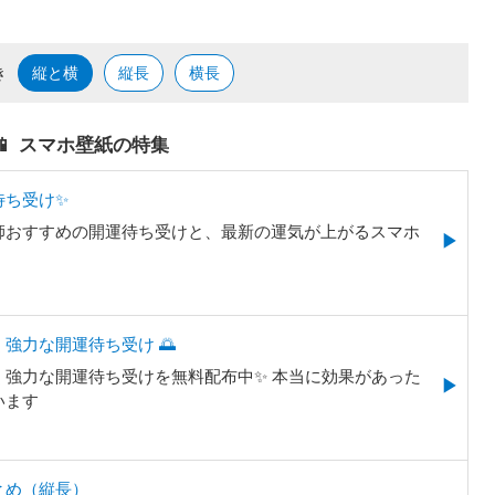
き
縦と横
縦長
横長
📱 スマホ壁紙の特集
待ち受け✨
師おすすめの開運待ち受けと、最新の運気が上がるスマホ
。
強力な開運待ち受け 🌅
強力な開運待ち受けを無料配布中✨️ 本当に効果があった
います
とめ（縦長）