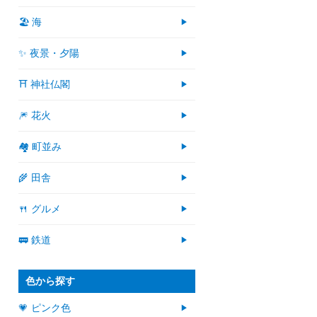
🏖 海
✨ 夜景・夕陽
⛩ 神社仏閣
🎆 花火
🏘 町並み
🌾 田舎
🍴 グルメ
🚃 鉄道
色から探す
💗 ピンク色