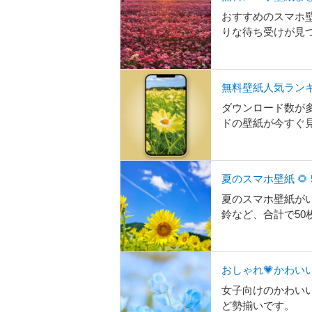
おすすめのスマホ
りな待ち受けが見
無料壁紙人気ラン
ダウンロード数が
ドの壁紙が今すぐ
夏のスマホ壁紙 🌻 
夏のスマホ壁紙がい
鈴など、合計で50
おしゃれ💗かわい
女子向けのかわい
ど勢揃いです。