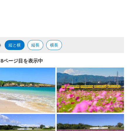
き
縦と横
縦長
横長
8ページ目を表示中