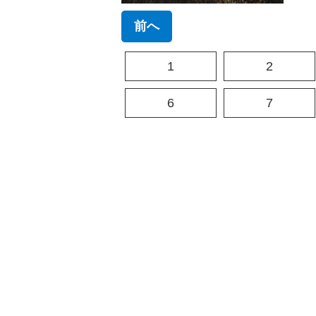
前へ
1
2
6
7