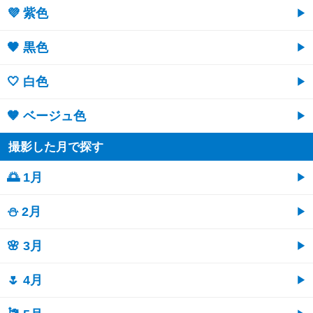
💜 紫色
🖤 黒色
🤍 白色
🤎 ベージュ色
撮影した月で探す
🌅 1月
⛄ 2月
🌸 3月
🌷 4月