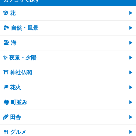
🌸 花
🏞️ 自然・風景
🏖 海
✨ 夜景・夕陽
⛩ 神社仏閣
🎆 花火
🏘 町並み
🌾 田舎
🍴 グルメ