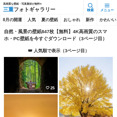
高画質な壁紙・写真素材が無料✨️
三重
フォトギャラリー
検索
メニュー
8月の開運
人気
夏の壁紙
おしゃれ
新作
かわいい
自然・風景の壁紙847枚【無料】4K高画質のスマ
ホ・PC壁紙を今すぐダウンロード（3ページ目）
👑 人気順で表示（3ページ目）
25