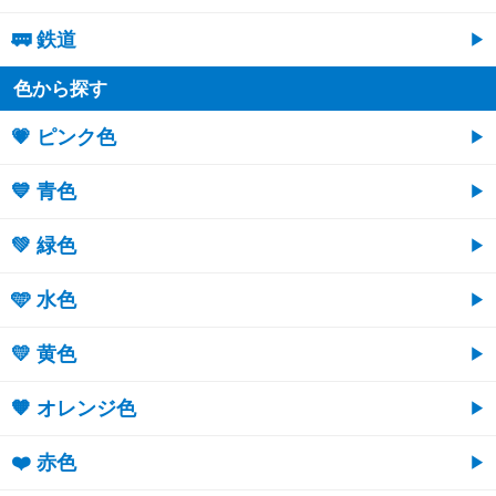
🚃 鉄道
色から探す
💗 ピンク色
💙 青色
💚 緑色
🩵 水色
💛 黄色
🧡 オレンジ色
❤️ 赤色