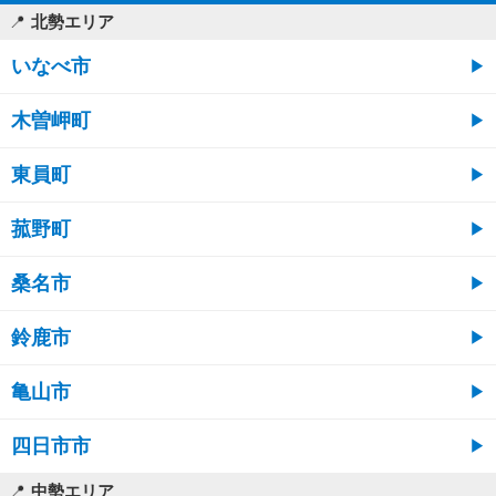
北勢エリア
いなべ市
木曽岬町
東員町
菰野町
桑名市
鈴鹿市
亀山市
四日市市
中勢エリア