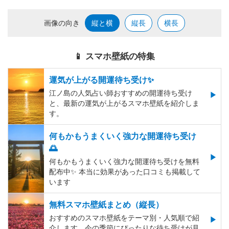
画像の向き
縦と横
縦長
横長
📱 スマホ壁紙の特集
運気が上がる開運待ち受け✨
江ノ島の人気占い師おすすめの開運待ち受け
と、最新の運気が上がるスマホ壁紙を紹介しま
す。
何もかもうまくいく強力な開運待ち受け
🌅
何もかもうまくいく強力な開運待ち受けを無料
配布中✨️ 本当に効果があった口コミも掲載して
います
無料スマホ壁紙まとめ（縦長）
おすすめのスマホ壁紙をテーマ別・人気順で紹
介します。今の季節にぴったりな待ち受けが見