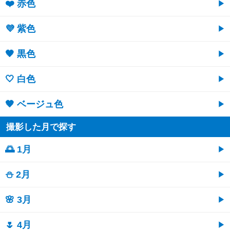
❤️ 赤色
💜 紫色
🖤 黒色
🤍 白色
🤎 ベージュ色
撮影した月で探す
🌅 1月
⛄ 2月
🌸 3月
🌷 4月