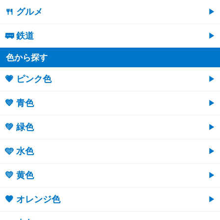
🍴 グルメ
🚃 鉄道
色から探す
💗 ピンク色
💙 青色
💚 緑色
🩵 水色
💛 黄色
🧡 オレンジ色