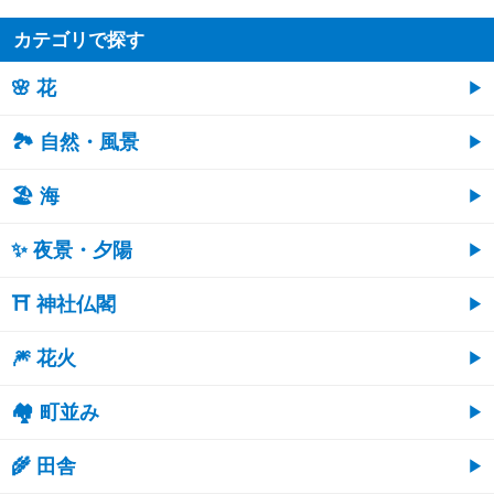
カテゴリで探す
🌸 花
🏞️ 自然・風景
🏖 海
✨ 夜景・夕陽
⛩ 神社仏閣
🎆 花火
🏘 町並み
🌾 田舎