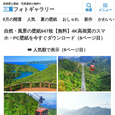
高画質な壁紙・写真素材が無料✨️
三重
フォトギャラリー
検索
メニュー
8月の開運
人気
夏の壁紙
おしゃれ
新作
かわいい
自然・風景の壁紙847枚【無料】4K高画質のスマ
ホ・PC壁紙を今すぐダウンロード（8ページ目）
👑 人気順で表示（8ページ目）