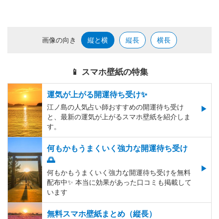
画像の向き
縦と横
縦長
横長
📱 スマホ壁紙の特集
運気が上がる開運待ち受け✨
江ノ島の人気占い師おすすめの開運待ち受け
と、最新の運気が上がるスマホ壁紙を紹介しま
す。
何もかもうまくいく強力な開運待ち受け
🌅
何もかもうまくいく強力な開運待ち受けを無料
配布中✨️ 本当に効果があった口コミも掲載して
います
無料スマホ壁紙まとめ（縦長）