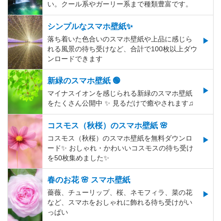
い。クール系やガーリー系まで種類豊富です。
シンプルなスマホ壁紙✨
落ち着いた色合いのスマホ壁紙や上品に感じら
れる風景の待ち受けなど、合計で100枚以上ダウ
ンロードできます
新緑のスマホ壁紙 🟢
マイナスイオンを感じられる新緑のスマホ壁紙
をたくさん公開中 ✨ 見るだけで癒やされます♫
コスモス（秋桜）のスマホ壁紙 🌸
コスモス（秋桜）のスマホ壁紙を無料ダウンロ
ード✨️ おしゃれ・かわいいコスモスの待ち受け
を50枚集めました✨️
春のお花 🌸 スマホ壁紙
薔薇、チューリップ、桜、ネモフィラ、菜の花
など、スマホをおしゃれに飾れる待ち受けがい
っぱい