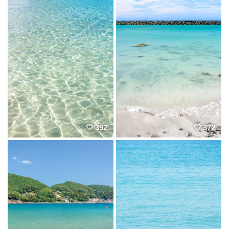
392
372