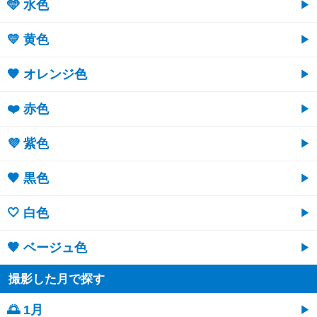
🩵 水色
💛 黄色
🧡 オレンジ色
❤️ 赤色
💜 紫色
🖤 黒色
🤍 白色
🤎 ベージュ色
撮影した月で探す
🌅 1月