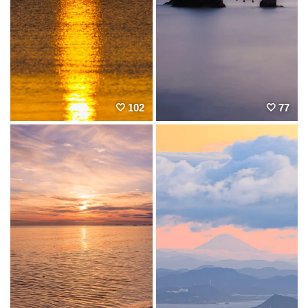
102
77