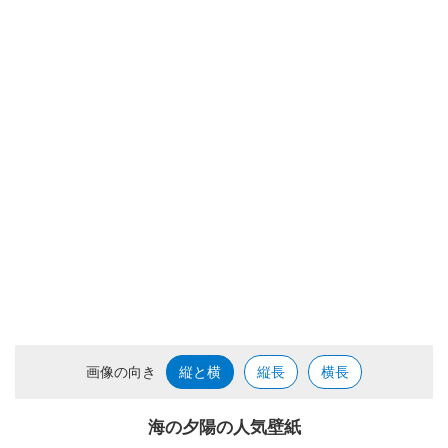
画像の向き
縦と横
縦長
横長
海の夕陽の人気壁紙