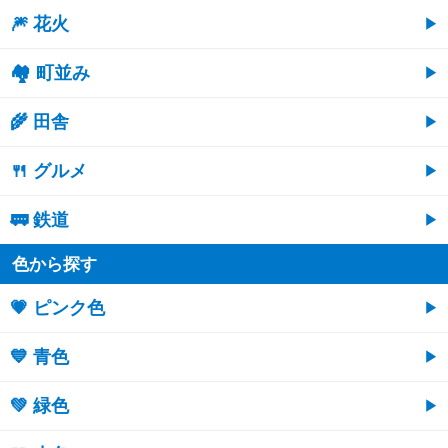
🎆 花火
🏘 町並み
🌾 田舎
🍴 グルメ
🚃 鉄道
色から探す
💗 ピンク色
💙 青色
💚 緑色