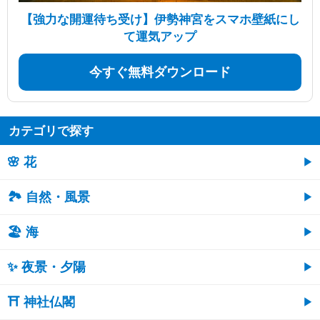
【強力な開運待ち受け】伊勢神宮をスマホ壁紙にし
て運気アップ
今すぐ無料ダウンロード
カテゴリで探す
🌸 花
🏞️ 自然・風景
🏖 海
✨ 夜景・夕陽
⛩ 神社仏閣