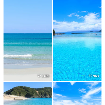
1499
963