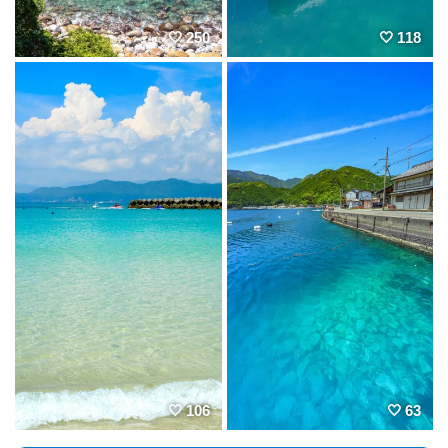
250
118
106
63