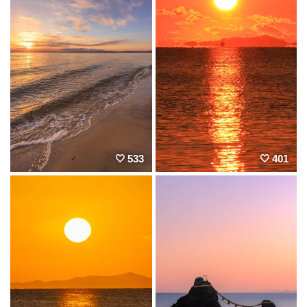
533
401