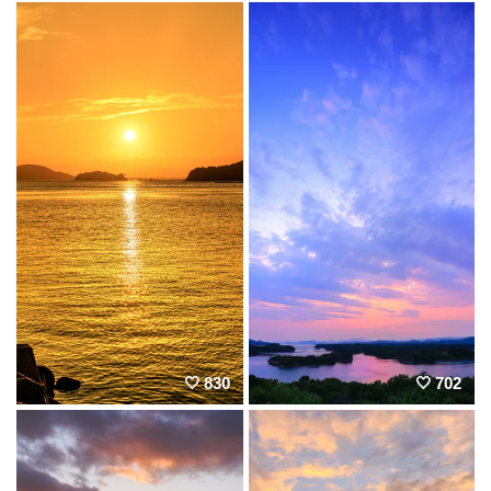
830
702