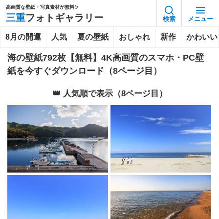
高画質な壁紙・写真素材が無料✨️
三重
フォトギャラリー
検索
メニュー
8月の開運
人気
夏の壁紙
おしゃれ
新作
かわいい
海の壁紙792枚【無料】4K高画質のスマホ・PC壁
紙を今すぐダウンロード（8ページ目）
👑 人気順で表示（8ページ目）