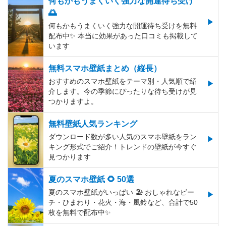
何もかもうまくいく強力な開運待ち受け
🌅
何もかもうまくいく強力な開運待ち受けを無料
配布中✨️ 本当に効果があった口コミも掲載して
います
無料スマホ壁紙まとめ（縦長）
おすすめのスマホ壁紙をテーマ別・人気順で紹
介します。今の季節にぴったりな待ち受けが見
つかりますよ。
無料壁紙人気ランキング
ダウンロード数が多い人気のスマホ壁紙をラン
キング形式でご紹介！トレンドの壁紙が今すぐ
見つかります
夏のスマホ壁紙 🌻 50選
夏のスマホ壁紙がいっぱい 🏖 おしゃれなビー
チ・ひまわり・花火・海・風鈴など、合計で50
枚を無料で配布中✨