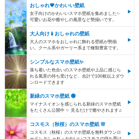
おしゃれ💗かわいい壁紙
女子向けのかわいいスマホ壁紙を集めました✨
可愛いお花や癒やしの風景など勢揃いです。
大人向け📱おしゃれの壁紙
大人のスマホをおしゃれに飾れる壁紙が勢揃
い。クール系やガーリー系まで種類豊富です。
シンプルなスマホ壁紙✨
落ち着いた色合いのスマホ壁紙や上品に感じら
れる風景の待ち受けなど、合計で100枚以上ダウ
ンロードできます
新緑のスマホ壁紙 🟢
マイナスイオンを感じられる新緑のスマホ壁紙
をたくさん公開中 ✨ 見るだけで癒やされます♫
コスモス（秋桜）のスマホ壁紙 🌸
コスモス（秋桜）のスマホ壁紙を無料ダウンロ
ード✨️ おしゃれ・かわいいコスモスの待ち受け