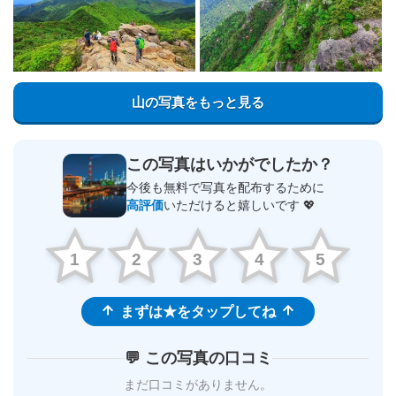
山の写真をもっと見る
この写真はいかがでしたか？
今後も無料で写真を配布するために
高評価
いただけると嬉しいです 💖
1
2
3
4
5
まずは★をタップしてね
💬 この写真の口コミ
まだ口コミがありません。