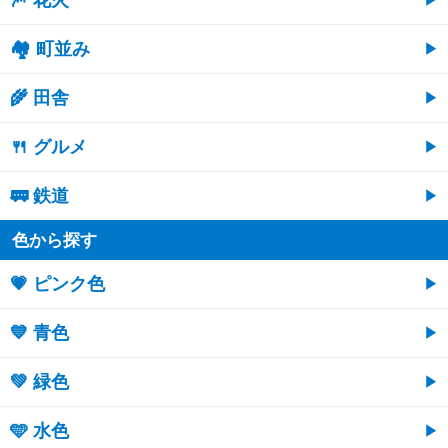
🎆 花火
🏘 町並み
🌾 田舎
🍴 グルメ
🚃 鉄道
色から探す
💗 ピンク色
💙 青色
💚 緑色
🩵 水色