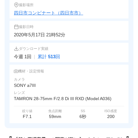
撮影場所
四日市コンビナート（四日市市）
撮影日時
2020年5月17日 21時52分
ダウンロード実績
今週 1回
|
累計
513
回
機材・設定情報
カメラ
SONY a7III
レンズ
TAMRON 28-75mm F/2.8 Di III RXD (Model A036)
絞り値
焦点距離
SS
ISO感度
F7.1
59mm
6秒
200