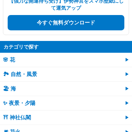
【強力な開運待ち受け】伊勢神宮をスマホ壁紙にし
て運気アップ
今すぐ無料ダウンロード
カテゴリで探す
🌸 花
🏞️ 自然・風景
🏖 海
✨ 夜景・夕陽
⛩ 神社仏閣