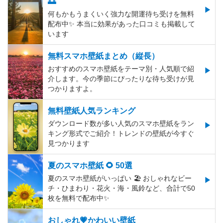
🌅
何もかもうまくいく強力な開運待ち受けを無料
配布中✨️ 本当に効果があった口コミも掲載して
います
無料スマホ壁紙まとめ（縦長）
おすすめのスマホ壁紙をテーマ別・人気順で紹
介します。今の季節にぴったりな待ち受けが見
つかりますよ。
無料壁紙人気ランキング
ダウンロード数が多い人気のスマホ壁紙をラン
キング形式でご紹介！トレンドの壁紙が今すぐ
見つかります
夏のスマホ壁紙 🌻 50選
夏のスマホ壁紙がいっぱい 🏖 おしゃれなビー
チ・ひまわり・花火・海・風鈴など、合計で50
枚を無料で配布中✨
おしゃれ💗かわいい壁紙