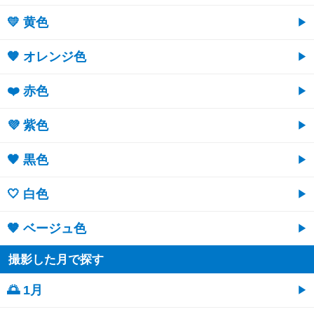
💛 黄色
🧡 オレンジ色
❤️ 赤色
💜 紫色
🖤 黒色
🤍 白色
🤎 ベージュ色
撮影した月で探す
🌅 1月