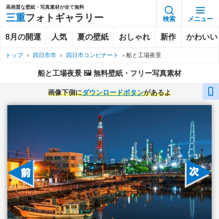
高画質な壁紙・写真素材が全て無料
三重
フォトギャラリー
検索
メニュー
8月の開運
人気
夏の壁紙
おしゃれ
新作
かわいい
トップ
›
四日市市
›
四日市コンビナート
›
船と工場夜景
船と工場夜景 🖼️ 無料壁紙・フリー写真素材
画像下側に
ダウンロードボタン
があるよ