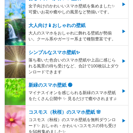
女子向けのかわいいスマホ壁紙を集めました✨
可愛いお花や癒やしの風景など勢揃いです。
大人向け📱おしゃれの壁紙
大人のスマホをおしゃれに飾れる壁紙が勢揃
い。クール系やガーリー系まで種類豊富です。
シンプルなスマホ壁紙✨
落ち着いた色合いのスマホ壁紙や上品に感じら
れる風景の待ち受けなど、合計で100枚以上ダウ
ンロードできます
新緑のスマホ壁紙 🟢
マイナスイオンを感じられる新緑のスマホ壁紙
をたくさん公開中 ✨ 見るだけで癒やされます♫
コスモス（秋桜）のスマホ壁紙 🌸
コスモス（秋桜）のスマホ壁紙を無料ダウンロ
ード✨️ おしゃれ・かわいいコスモスの待ち受け
を50枚集めました✨️