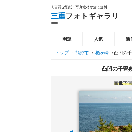
高画質な壁紙・写真素材が全て無料
三重
フォトギャラリ
ー
開運
人気
新
トップ
›
熊野市
›
楯ヶ崎
›
凸凹の千
凸凹の千畳敷
画像下側