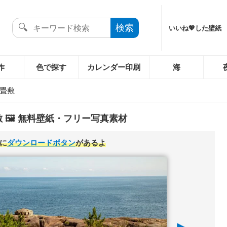
いいね💖した壁紙
作
色で探す
カレンダー印刷
海
畳敷
 🖼️ 無料壁紙・フリー写真素材
に
ダウンロードボタン
があるよ