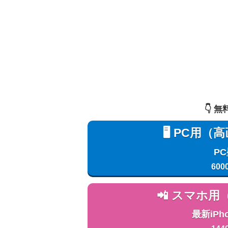
👇️
🖥️ PC
P
600
📲 スマホ
最新iPh