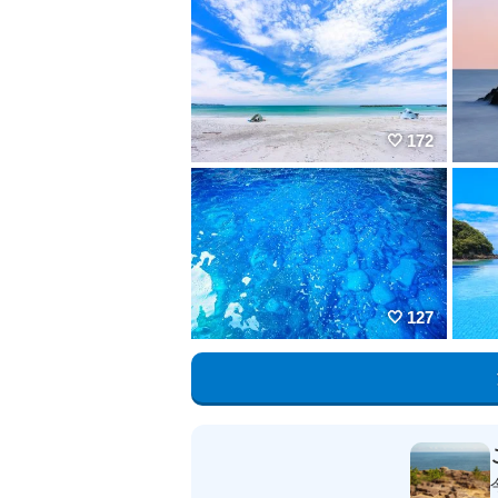
172
127