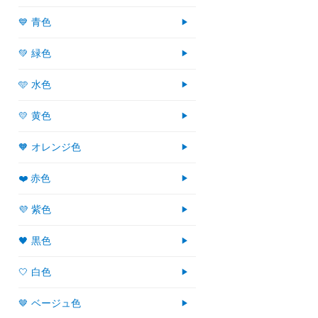
💙 青色
💚 緑色
🩵 水色
💛 黄色
🧡 オレンジ色
❤️ 赤色
💜 紫色
🖤 黒色
🤍 白色
🤎 ベージュ色