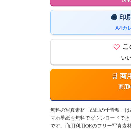
144
🖨️
A4カ
こ
い
🛒 
商用
無料の写真素材「凸凹の千畳敷」は高画質
マホ壁紙を無料でダウンロードでき
です。商用利用OKのフリー写真素