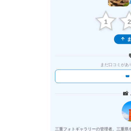
1
ま
まだ口コミがあ


三重フォトギャラリーの管理者。三重県