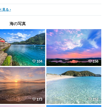
と見る
海の写真
104
156
173
152