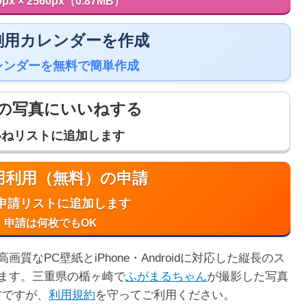
0px × 2560px（0.87MB）
 印刷用カレンダーを作成
レンダーを無料で簡単作成
の写真にいいねする
いねリストに追加します
商用利用（無料）の申請
申請リストに追加します
申請は何枚でもOK
なPC壁紙とiPhone・Androidに対応した縦長のス
ます。三重県の楯ヶ崎で
ふがまるちゃん
が撮影した写真
材ですが、
利用規約
を守ってご利用ください。