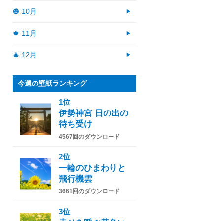
🎃 10月
🍁 11月
🎄 12月
今週の壁紙ランキング
1位
伊勢神宮 日の出の
待ち受け
4567回のダウンロード
2位
一輪のひまわりと
飛行機雲
3661回のダウンロード
3位