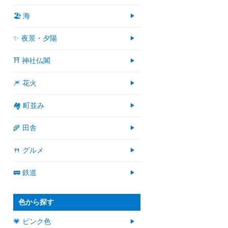
🏖 海
✨ 夜景・夕陽
⛩ 神社仏閣
🎆 花火
🏘 町並み
🌾 田舎
🍴 グルメ
🚃 鉄道
色から探す
💗 ピンク色