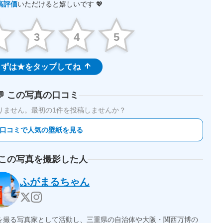
高評価
いただけると嬉しいです 💖
2
3
4
5
ずは★をタップしてね
💬 この写真の口コミ
りません。
最初の1件を投稿しませんか？
 口コミで人気の壁紙を見る
 この写真を撮影した人
ふがまるちゃん
を撮る写真家として活動し、三重県の自治体や大阪・関西万博の