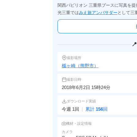
関西パビリオン 三重県ブースに写真を提
光三重では
みえ旅アンバサダー
として三

撮影場所
楯ヶ崎（熊野市）
撮影日時
2018年6月2日 15時24分
ダウンロード実績
今週 1回
|
累計
156
回
機材・設定情報
カメラ