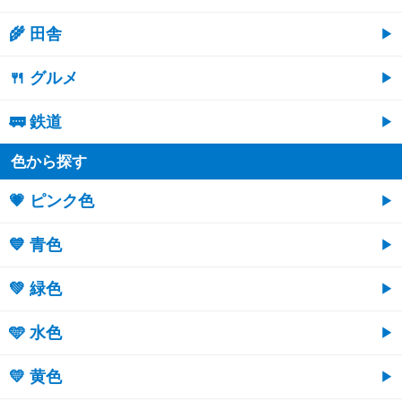
🌾 田舎
🍴 グルメ
🚃 鉄道
色から探す
💗 ピンク色
💙 青色
💚 緑色
🩵 水色
💛 黄色