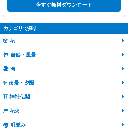
今すぐ無料ダウンロード
カテゴリで探す
🌸 花
🏞️ 自然・風景
🏖 海
✨ 夜景・夕陽
⛩ 神社仏閣
🎆 花火
🏘 町並み