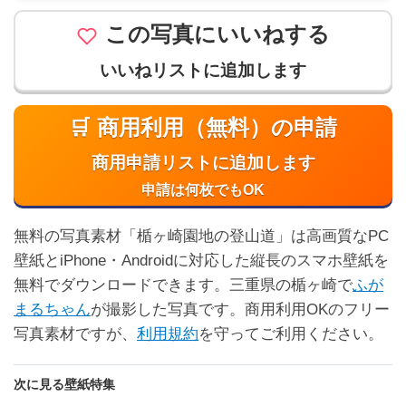
この写真にいいねする
いいねリストに追加します
🛒 商用利用（無料）の申請
商用申請リストに追加します
申請は何枚でもOK
無料の写真素材「楯ヶ崎園地の登山道」は高画質なPC
壁紙とiPhone・Androidに対応した縦長のスマホ壁紙を
無料でダウンロードできます。三重県の楯ヶ崎で
ふが
まるちゃん
が撮影した写真です。商用利用OKのフリー
写真素材ですが、
利用規約
を守ってご利用ください。
次に見る壁紙特集