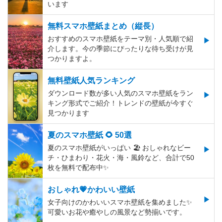
います
無料スマホ壁紙まとめ（縦長）
おすすめのスマホ壁紙をテーマ別・人気順で紹
介します。今の季節にぴったりな待ち受けが見
つかりますよ。
無料壁紙人気ランキング
ダウンロード数が多い人気のスマホ壁紙をラン
キング形式でご紹介！トレンドの壁紙が今すぐ
見つかります
夏のスマホ壁紙 🌻 50選
夏のスマホ壁紙がいっぱい 🏖 おしゃれなビー
チ・ひまわり・花火・海・風鈴など、合計で50
枚を無料で配布中✨
おしゃれ💗かわいい壁紙
女子向けのかわいいスマホ壁紙を集めました✨
可愛いお花や癒やしの風景など勢揃いです。