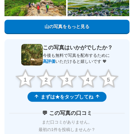
山の写真をもっと見る
この写真はいかがでしたか？
今後も無料で写真を配布するために
高評価
いただけると嬉しいです 💖
1
2
3
4
5
まずは★をタップしてね
💬 この写真の口コミ
まだ口コミがありません。
最初の1件を投稿しませんか？