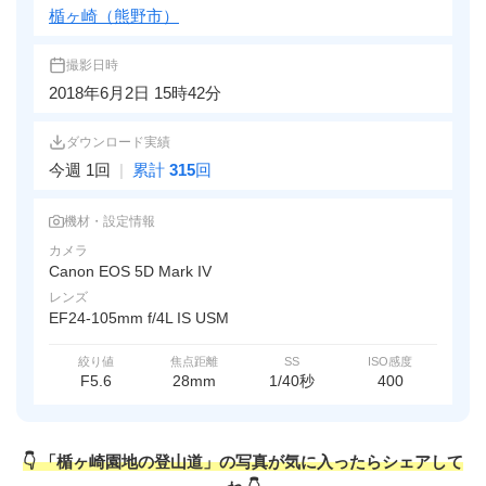
楯ヶ崎（熊野市）
撮影日時
2018年6月2日 15時42分
ダウンロード実績
今週 1回
|
累計
315
回
機材・設定情報
カメラ
Canon EOS 5D Mark IV
レンズ
EF24-105mm f/4L IS USM
絞り値
焦点距離
SS
ISO感度
F5.6
28mm
1/40秒
400
👇 「楯ヶ崎園地の登山道」の写真が気に入ったらシェアして