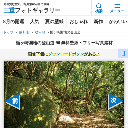
高画質な壁紙・写真素材が全て無料
三重
フォトギャラリー
検索
メニュー
8月の開運
人気
夏の壁紙
おしゃれ
新作
かわいい
トップ
›
熊野市
›
楯ヶ崎
›
楯ヶ崎園地の登山道
楯ヶ崎園地の登山道 🖼️ 無料壁紙・フリー写真素材
画像下側に
ダウンロードボタン
があるよ