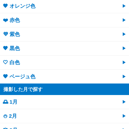
🧡 オレンジ色
❤️ 赤色
💜 紫色
🖤 黒色
🤍 白色
🤎 ベージュ色
撮影した月で探す
🌅 1月
⛄ 2月