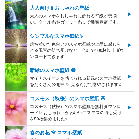
大人向け📱おしゃれの壁紙
大人のスマホをおしゃれに飾れる壁紙が勢揃
い。クール系やガーリー系まで種類豊富です。
シンプルなスマホ壁紙✨
落ち着いた色合いのスマホ壁紙や上品に感じら
れる風景の待ち受けなど、合計で100枚以上ダウ
ンロードできます
新緑のスマホ壁紙 🟢
マイナスイオンを感じられる新緑のスマホ壁紙
をたくさん公開中 ✨ 見るだけで癒やされます♫
コスモス（秋桜）のスマホ壁紙 🌸
コスモス（秋桜）のスマホ壁紙を無料ダウンロ
ード✨️ おしゃれ・かわいいコスモスの待ち受け
を50枚集めました✨️
春のお花 🌸 スマホ壁紙