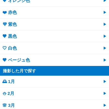
🧡 オレンジ色
❤️ 赤色
💜 紫色
🖤 黒色
🤍 白色
🤎 ベージュ色
撮影した月で探す
🌅 1月
⛄ 2月
🌸 3月