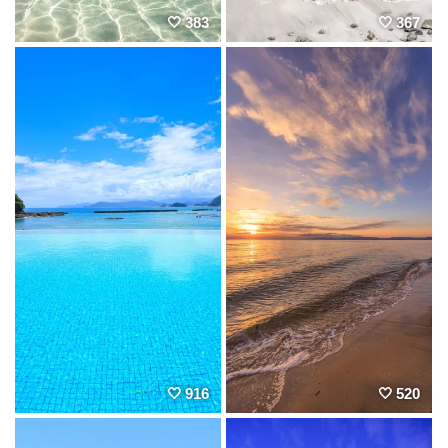
383
367
916
520