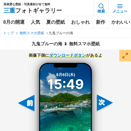
高画質な壁紙・写真素材が全て無料
三重
フォトギャラリー
検索
メニュー
8月の開運
人気
夏の壁紙
おしゃれ
新作
かわいい
トップ
›
無料スマホ壁紙
›
九鬼ブルーの海
九鬼ブルーの海 📱 無料スマホ壁紙
画像下側に
ダウンロードボタン
があるよ
8月6日(木)
15:49