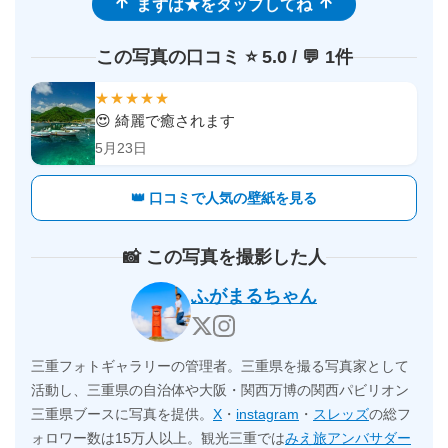
まずは★をタップしてね
この写真の口コミ ⭐️ 5.0 / 💬 1件
★★★★★
😍 綺麗で癒されます
5月23日
👑 口コミで人気の壁紙を見る
📸 この写真を撮影した人
ふがまるちゃん
三重フォトギャラリーの管理者。三重県を撮る写真家として
活動し、三重県の自治体や大阪・関西万博の関西パビリオン
三重県ブースに写真を提供。
X
・
instagram
・
スレッズ
の総フ
ォロワー数は15万人以上。観光三重では
みえ旅アンバサダー