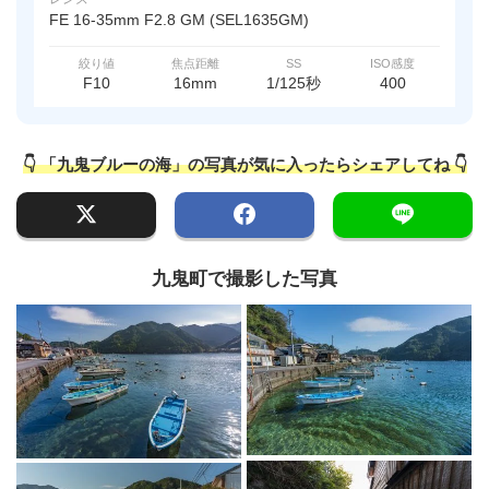
FE 16-35mm F2.8 GM (SEL1635GM)
絞り値
焦点距離
SS
ISO感度
F10
16mm
1/125秒
400
👇 「九鬼ブルーの海」の写真が気に入ったらシェアしてね 👇
九鬼町で撮影した写真