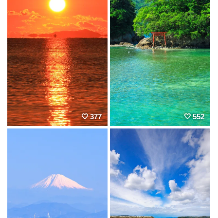
377
552