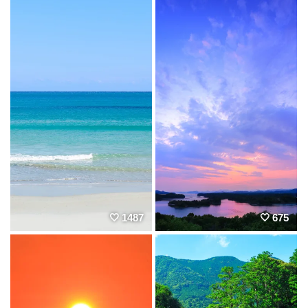
1487
675