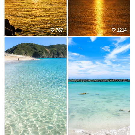
787
1214