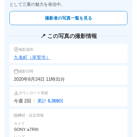
として三重の魅力を発信中。
撮影者の写真一覧を見る
📍 この写真の撮影情報
撮影場所
九鬼町（尾鷲市）
撮影日時
2020年8月24日 11時31分
ダウンロード実績
今週 2回
|
累計
5,359
回
機材・設定情報
カメラ
SONY a7RIII
レンズ