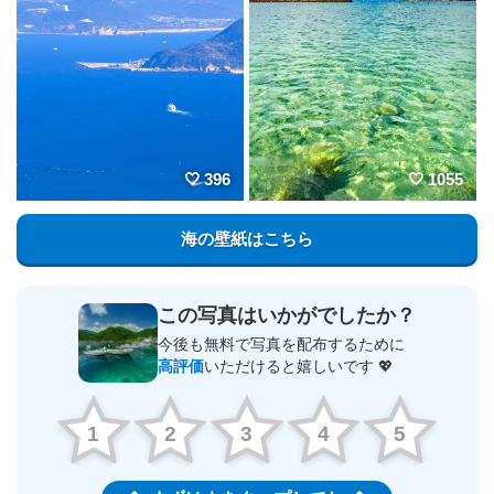
396
1055
海の壁紙はこちら
この写真はいかがでしたか？
今後も無料で写真を配布するために
高評価
いただけると嬉しいです 💖
1
2
3
4
5