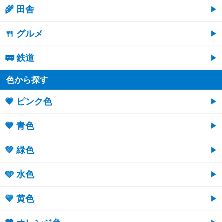
🌾 田舎
🍴 グルメ
🚃 鉄道
色から探す
💗 ピンク色
💙 青色
💚 緑色
🩵 水色
💛 黄色