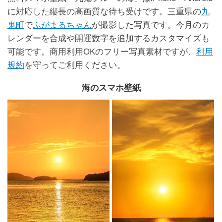
に対応した縦長の高画質な待ち受けです。三重県の
九
鬼町
で
ふがまるちゃん
が撮影した写真です。今月のカ
レンダーを合成や開運数字を追加するカスタマイズも
可能です。商用利用OKのフリー写真素材ですが、
利用
規約
を守ってご利用ください。
海のスマホ壁紙