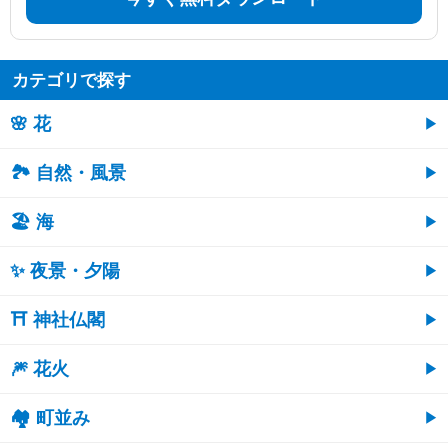
カテゴリで探す
🌸 花
🏞️ 自然・風景
🏖 海
✨ 夜景・夕陽
⛩ 神社仏閣
🎆 花火
🏘 町並み