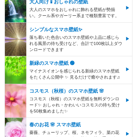
大人向け📱おしゃれの壁紙
大人のスマホをおしゃれに飾れる壁紙が勢揃
い。クール系やガーリー系まで種類豊富です。
シンプルなスマホ壁紙✨
落ち着いた色合いのスマホ壁紙や上品に感じら
れる風景の待ち受けなど、合計で100枚以上ダウ
ンロードできます
新緑のスマホ壁紙 🟢
マイナスイオンを感じられる新緑のスマホ壁紙
をたくさん公開中 ✨ 見るだけで癒やされます♫
コスモス（秋桜）のスマホ壁紙 🌸
コスモス（秋桜）のスマホ壁紙を無料ダウンロ
ード✨️ おしゃれ・かわいいコスモスの待ち受け
を50枚集めました✨️
春のお花 🌸 スマホ壁紙
薔薇、チューリップ、桜、ネモフィラ、菜の花