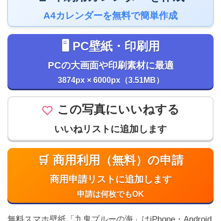
A4カレンダーを無料で簡単作成
🖥️ PC壁紙・印刷用
PCの大画面や印刷素材に最適
3874px × 6000px（3.51MB）
この写真にいいねする
いいねリストに追加します
🛒 商用利用（無料）の申請
商用申請リストに追加します
申請は何枚でもOK
無料スマホ壁紙「九鬼ブルーの海」はiPhone・Android