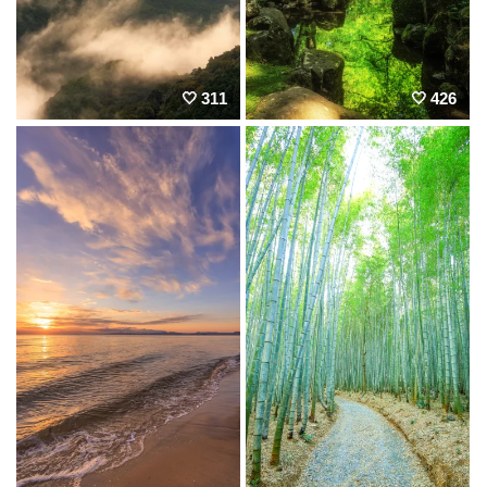
311
426