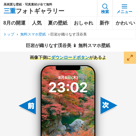
高画質な壁紙・写真素材が全て無料
三重
フォトギャラリー
検索
メニュー
8月の開運
人気
夏の壁紙
おしゃれ
新作
かわいい
トップ
›
無料スマホ壁紙
›
巨岩が織りなす渓谷美
巨岩が織りなす渓谷美 📱 無料スマホ壁紙
画像下側に
ダウンロードボタン
があるよ
8月6日(木)
23:02