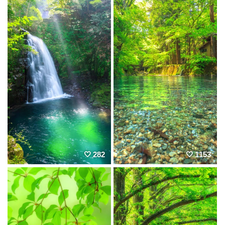
282
1153