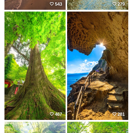
543
279
467
281