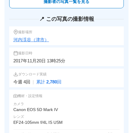
撮影者の写真一覧を見る
📍 この写真の撮影情報
撮影場所
河内渓谷（津市）
撮影日時
2017年11月20日 13時25分
ダウンロード実績
今週 4回
|
累計
2,780
回
機材・設定情報
カメラ
Canon EOS 5D Mark IV
レンズ
EF24-105mm f/4L IS USM