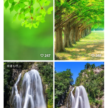
247
348
幸運を呼ぶ