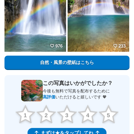
976
233
自然・風景の壁紙はこちら
この写真はいかがでしたか？
今後も無料で写真を配布するために
高評価
いただけると嬉しいです 💖
1
2
3
4
5
まずは★をタップしてね