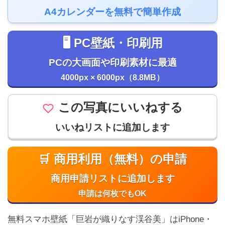
A4カレンダーを無料で簡単作成
🖥️ PC壁紙・印刷用
PCの大画面や印刷素材に最適
4000px × 6000px（8.8MB）
この写真にいいねする
いいねリストに追加します
🛒 商用利用（無料）の申請
商用申請リストに追加します
申請は何枚でもOK
無料スマホ壁紙「巨岩が織りなす渓谷美」はiPhone・