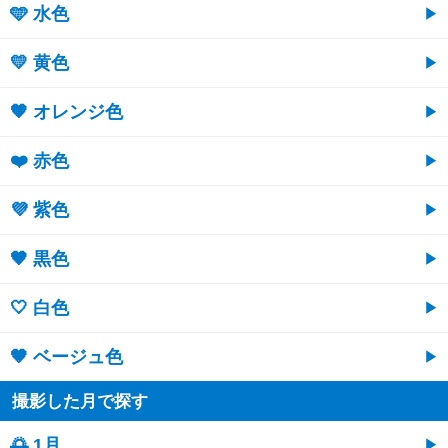
🩵 水色
💛 黄色
🧡 オレンジ色
❤️ 赤色
💜 紫色
🖤 黒色
🤍 白色
🤎 ベージュ色
撮影した月で探す
🌅 1月