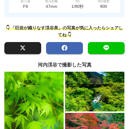
絞り値
焦点距離
SS
ISO感度
F8
47mm
1/80秒
800
👇 「巨岩が織りなす渓谷美」の写真が気に入ったらシェアし
てね 👇
河内渓谷で撮影した写真