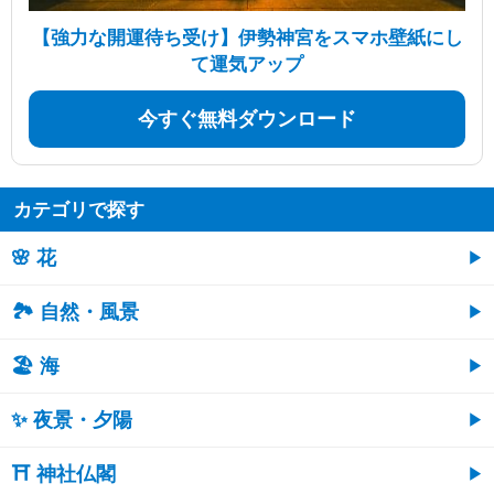
【強力な開運待ち受け】伊勢神宮をスマホ壁紙にし
て運気アップ
今すぐ無料ダウンロード
カテゴリで探す
🌸 花
🏞️ 自然・風景
🏖 海
✨ 夜景・夕陽
⛩ 神社仏閣