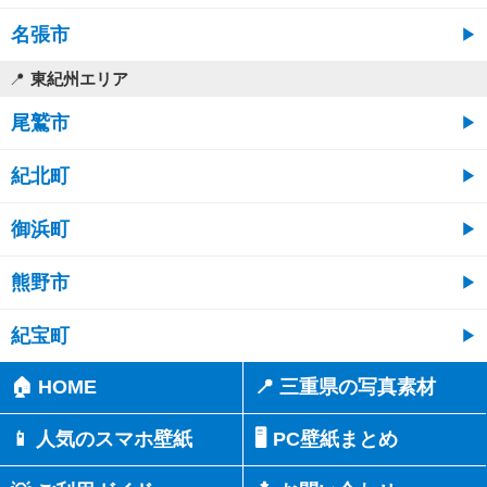
名張市
東紀州エリア
尾鷲市
紀北町
御浜町
熊野市
紀宝町
🏠 HOME
📍 三重県の写真素材
📱 人気のスマホ壁紙
🖥️ PC壁紙まとめ