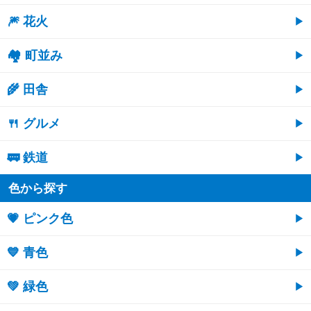
🎆 花火
🏘 町並み
🌾 田舎
🍴 グルメ
🚃 鉄道
色から探す
💗 ピンク色
💙 青色
💚 緑色