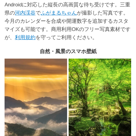
Androidに対応した縦長の高画質な待ち受けです。三重
県の
河内渓谷
で
ふがまるちゃん
が撮影した写真です。
今月のカレンダーを合成や開運数字を追加するカスタ
マイズも可能です。商用利用OKのフリー写真素材です
が、
利用規約
を守ってご利用ください。
自然・風景のスマホ壁紙