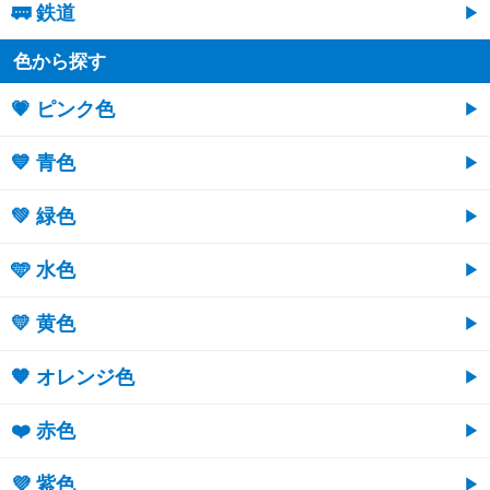
🚃 鉄道
色から探す
💗 ピンク色
💙 青色
💚 緑色
🩵 水色
💛 黄色
🧡 オレンジ色
❤️ 赤色
💜 紫色