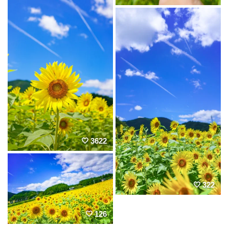
3622
322
126