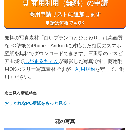
🛒 商用利用（無料）の申請
商用申請リストに追加します
申請は何枚でもOK
無料の写真素材「白いブランコとひまわり」は高画質
なPC壁紙とiPhone・Androidに対応した縦長のスマホ
壁紙を無料でダウンロードできます。三重県のアスピ
ア玉城で
ふがまるちゃん
が撮影した写真です。商用利
用OKのフリー写真素材ですが、
利用規約
を守ってご利
用ください。
次に見る壁紙特集
おしゃれなPC壁紙をもっと見る
花の写真