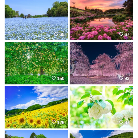
65
67
150
93
126
87