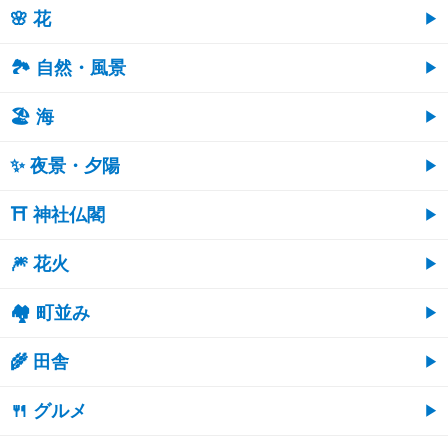
🌸 花
🏞️ 自然・風景
🏖 海
✨ 夜景・夕陽
⛩ 神社仏閣
🎆 花火
🏘 町並み
🌾 田舎
🍴 グルメ