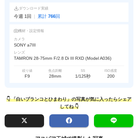
ダウンロード実績
今週 1回
|
累計
766
回
機材・設定情報
カメラ
SONY a7III
レンズ
TAMRON 28-75mm F/2.8 Di III RXD (Model A036)
絞り値
焦点距離
SS
ISO感度
F9
28mm
1/125秒
200
👇 「白いブランコとひまわり」の写真が気に入ったらシェア
してね 👇