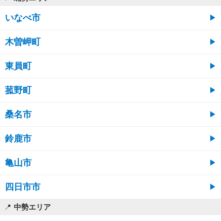
いなべ市
木曽岬町
東員町
菰野町
桑名市
鈴鹿市
亀山市
四日市市
中勢エリア