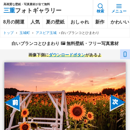
高画質な壁紙・写真素材が全て無料
三重
フォトギャラリー
検索
メニュー
8月の開運
人気
夏の壁紙
おしゃれ
新作
かわいい
トップ
›
玉城町
›
アスピア玉城
›
白いブランコとひまわり
白いブランコとひまわり 🖼️ 無料壁紙・フリー写真素材
画像下側に
ダウンロードボタン
があるよ