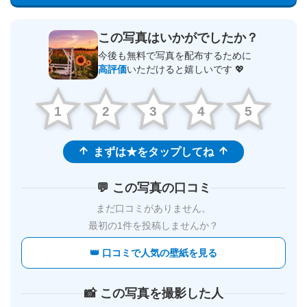
この写真はいかがでしたか？
今後も無料で写真を配布するために
高評価
いただけると嬉しいです 💖
1
2
3
4
5
まずは★をタップしてね
💬 この写真の口コミ
まだ口コミがありません。
最初の1件を投稿しませんか？
👑 口コミで人気の壁紙を見る
📸 この写真を撮影した人