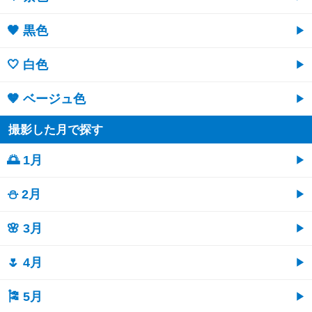
🖤 黒色
🤍 白色
🤎 ベージュ色
撮影した月で探す
🌅 1月
⛄ 2月
🌸 3月
🌷 4月
🎏 5月