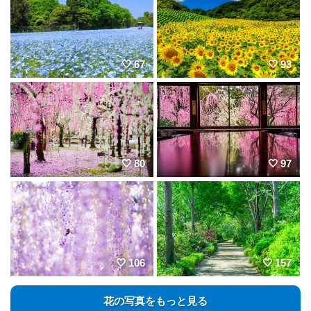
67
93
80
97
106
157
花の写真をもっと見る