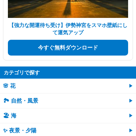
【強力な開運待ち受け】伊勢神宮をスマホ壁紙にし
て運気アップ
今すぐ無料ダウンロード
カテゴリで探す
🌸 花
🏞️ 自然・風景
🏖 海
✨ 夜景・夕陽