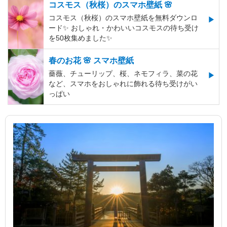
コスモス（秋桜）のスマホ壁紙 🌸
コスモス（秋桜）のスマホ壁紙を無料ダウンロ
ード✨️ おしゃれ・かわいいコスモスの待ち受け
を50枚集めました✨️
春のお花 🌸 スマホ壁紙
薔薇、チューリップ、桜、ネモフィラ、菜の花
など、スマホをおしゃれに飾れる待ち受けがい
っぱい