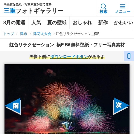
高画質な壁紙・写真素材が全て無料
三重
フォトギャラリー
検索
メニュー
8月の開運
人気
夏の壁紙
おしゃれ
新作
かわいい
トップ
›
津市
›
津花火大会
›
虹色リラクゼーション_横F
虹色リラクゼーション_横F 🖼️ 無料壁紙・フリー写真素材
画像下側に
ダウンロードボタン
があるよ