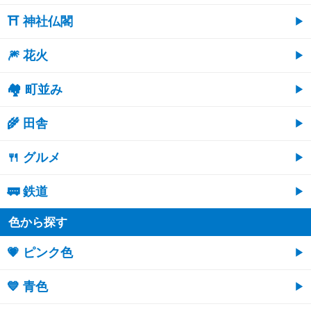
⛩ 神社仏閣
🎆 花火
🏘 町並み
🌾 田舎
🍴 グルメ
🚃 鉄道
色から探す
💗 ピンク色
💙 青色