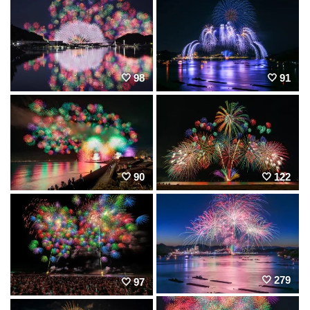
98
91
90
122
279
97