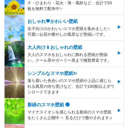
チ・ひまわり・花火・海・風鈴など、合計で50
枚を無料で配布中✨
おしゃれ💗かわいい壁紙
女子向けのかわいいスマホ壁紙を集めました✨
可愛いお花や癒やしの風景など勢揃いです。
大人向け📱おしゃれの壁紙
大人のスマホをおしゃれに飾れる壁紙が勢揃
い。クール系やガーリー系まで種類豊富です。
シンプルなスマホ壁紙✨
落ち着いた色合いのスマホ壁紙や上品に感じら
れる風景の待ち受けなど、合計で100枚以上ダウ
ンロードできます
新緑のスマホ壁紙 🟢
マイナスイオンを感じられる新緑のスマホ壁紙
をたくさん公開中 ✨ 見るだけで癒やされます♫