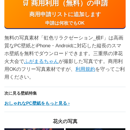
🛒 商用利用（無料）の申請
商用申請リストに追加します
申請は何枚でもOK
無料の写真素材「虹色リラクゼーション_横F」は高画
質なPC壁紙とiPhone・Androidに対応した縦長のスマ
ホ壁紙を無料でダウンロードできます。三重県の津花
火大会で
ふがまるちゃん
が撮影した写真です。商用利
用OKのフリー写真素材ですが、
利用規約
を守ってご利
用ください。
次に見る壁紙特集
おしゃれなPC壁紙をもっと見る
花火の写真