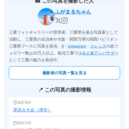
📸 この写真を撮影した人
ふがまるちゃん
三重フォトギャラリーの管理者。三重県を撮る写真家として
活動し、三重県の自治体や大阪・関西万博の関西パビリオン
三重県ブースに写真を提供。
X
・
instagram
・
スレッズ
の総フ
ォロワー数は15万人以上。観光三重では
みえ旅アンバサダー
として三重の魅力を発信中。
撮影者の写真一覧を見る
📍 この写真の撮影情報
撮影場所
津花火大会（津市）
撮影日時