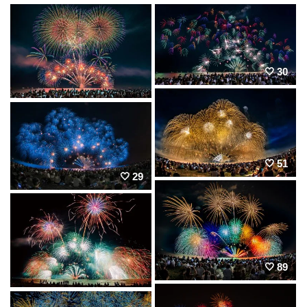
30
51
29
89