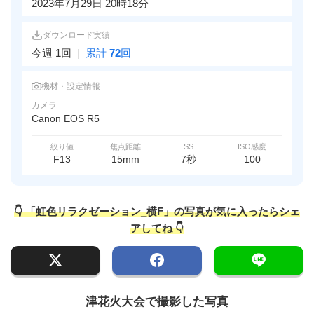
2023年7月29日 20時18分
ダウンロード実績
今週 1回
|
累計
72
回
機材・設定情報
カメラ
Canon EOS R5
絞り値
焦点距離
SS
ISO感度
F13
15mm
7秒
100
👇 「虹色リラクゼーション_横F」の写真が気に入ったらシェ
アしてね 👇
津花火大会で撮影した写真