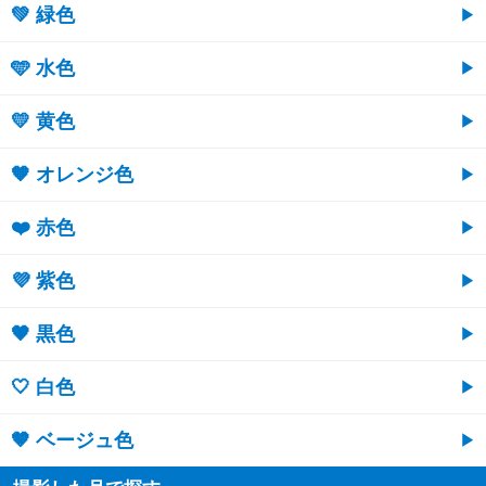
💚 緑色
🩵 水色
💛 黄色
🧡 オレンジ色
❤️ 赤色
💜 紫色
🖤 黒色
🤍 白色
🤎 ベージュ色