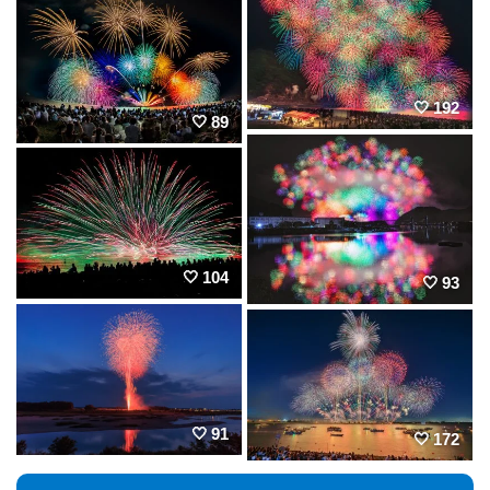
192
89
104
93
91
172