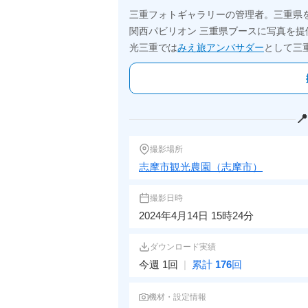
三重フォトギャラリーの管理者。三重県
関西パビリオン 三重県ブースに写真を提
光三重では
みえ旅アンバサダー
として三

撮影場所
志摩市観光農園（志摩市）
撮影日時
2024年4月14日 15時24分
ダウンロード実績
今週 1回
|
累計
176
回
機材・設定情報