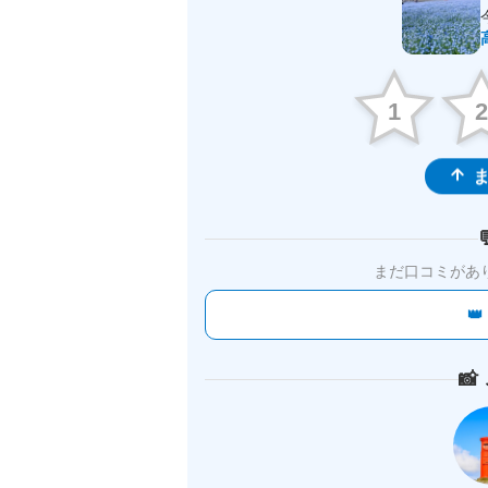
1
ま
まだ口コミがあ

