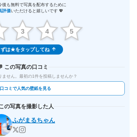
今後も無料で写真を配布するために
高評価
いただけると嬉しいです 💖
2
3
4
5
ずは★をタップしてね
💬 この写真の口コミ
りません。
最初の1件を投稿しませんか？
 口コミで人気の壁紙を見る
 この写真を撮影した人
ふがまるちゃん