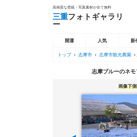
高画質な壁紙・写真素材が全て無料
三重
フォトギャラリ
ー
開運
人気
新
トップ
›
志摩市
›
志摩市観光農園
›
志摩ブルーのネモフ
画像下側