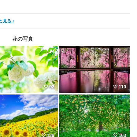
と見る
花の写真
92
110
136
163