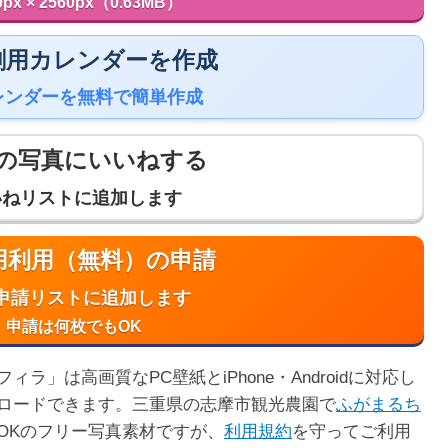
0px × 2560px（0.63MB）
 印刷用カレンダーを作成
レンダーを無料で簡単作成
の写真にいいねする
いねリストに追加します
商用利用（無料）の申請
申請リストに追加します
申請は何枚でもOK
」は高画質なPC壁紙とiPhone・Androidに対応し
ロードできます。三重県の志摩市観光農園で
ふがまるち
OKのフリー写真素材ですが、
利用規約
を守ってご利用