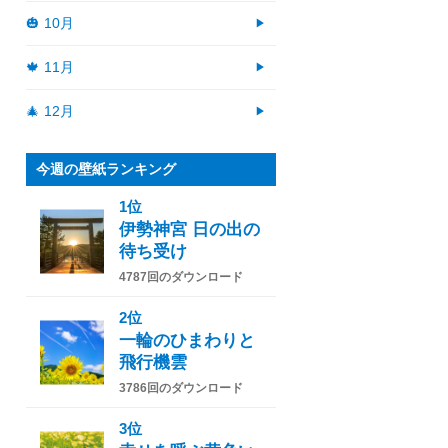
🎃 10月
🍁 11月
🎄 12月
今週の壁紙ランキング
1位
伊勢神宮 日の出の
待ち受け
4787回のダウンロード
2位
一輪のひまわりと
飛行機雲
3786回のダウンロード
3位