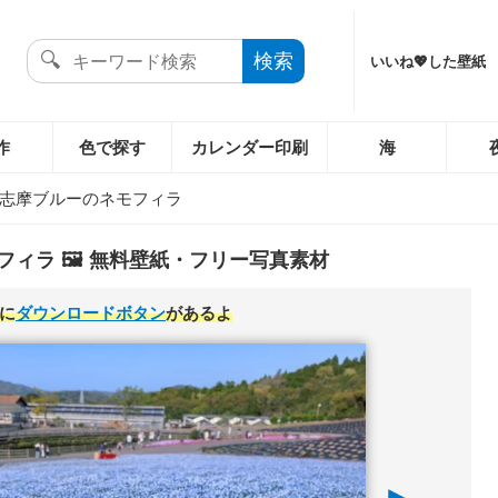
いいね💖した壁紙
作
色で探す
カレンダー印刷
海
志摩ブルーのネモフィラ
ィラ 🖼️ 無料壁紙・フリー写真素材
に
ダウンロードボタン
があるよ