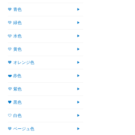
💙 青色
💚 緑色
🩵 水色
💛 黄色
🧡 オレンジ色
❤️ 赤色
💜 紫色
🖤 黒色
🤍 白色
🤎 ベージュ色