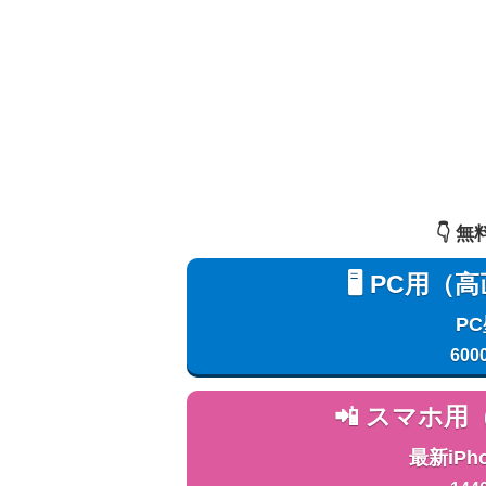
👇️
🖥️ PC
P
600
📲 スマホ
最新iPh