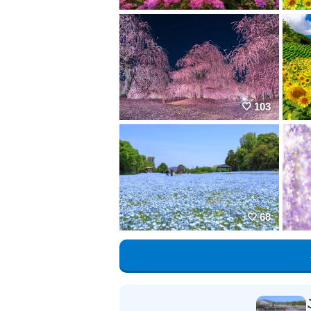
103
68