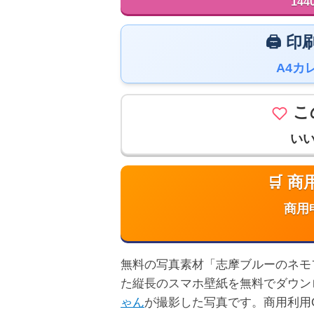
144
🖨️
A4カ
こ
い
🛒 
商用
無料の写真素材「志摩ブルーのネモフィラ
た縦長のスマホ壁紙を無料でダウン
ゃん
が撮影した写真です。商用利用