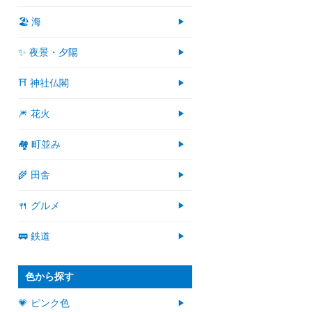
🏖 海
✨ 夜景・夕陽
⛩ 神社仏閣
🎆 花火
🏘 町並み
🌾 田舎
🍴 グルメ
🚃 鉄道
色から探す
💗 ピンク色