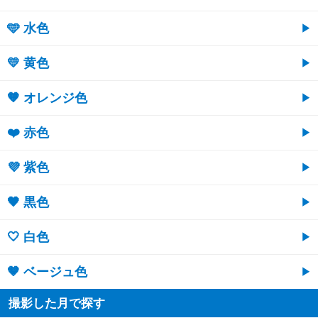
🩵 水色
💛 黄色
🧡 オレンジ色
❤️ 赤色
💜 紫色
🖤 黒色
🤍 白色
🤎 ベージュ色
撮影した月で探す