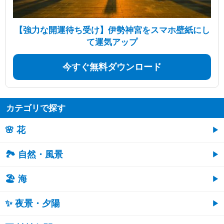
【強力な開運待ち受け】伊勢神宮をスマホ壁紙にし
て運気アップ
今すぐ無料ダウンロード
カテゴリで探す
🌸 花
🏞️ 自然・風景
🏖 海
✨ 夜景・夕陽