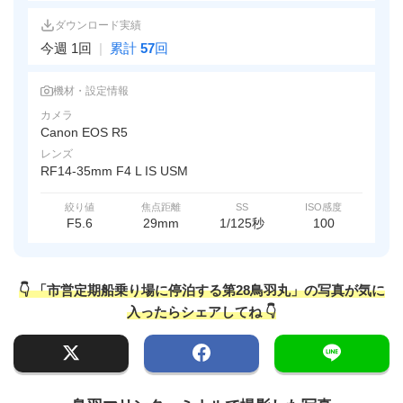
ダウンロード実績
今週 1回
|
累計
57
回
機材・設定情報
カメラ
Canon EOS R5
レンズ
RF14-35mm F4 L IS USM
絞り値
焦点距離
SS
ISO感度
F5.6
29mm
1/125秒
100
👇 「市営定期船乗り場に停泊する第28鳥羽丸」の写真が気に
入ったらシェアしてね 👇