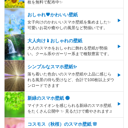
枚を無料で配布中✨
おしゃれ💗かわいい壁紙
女子向けのかわいいスマホ壁紙を集めました✨
可愛いお花や癒やしの風景など勢揃いです。
大人向け📱おしゃれの壁紙
大人のスマホをおしゃれに飾れる壁紙が勢揃
い。クール系やガーリー系まで種類豊富です。
シンプルなスマホ壁紙✨
落ち着いた色合いのスマホ壁紙や上品に感じら
れる風景の待ち受けなど、合計で100枚以上ダウ
ンロードできます
新緑のスマホ壁紙 🟢
マイナスイオンを感じられる新緑のスマホ壁紙
をたくさん公開中 ✨ 見るだけで癒やされます♫
コスモス（秋桜）のスマホ壁紙 🌸