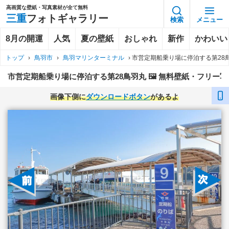
高画質な壁紙・写真素材が全て無料
三重
フォトギャラリー
検索
メニュー
8月の開運
人気
夏の壁紙
おしゃれ
新作
かわいい
トップ
›
鳥羽市
›
鳥羽マリンターミナル
›
市営定期船乗り場に停泊する第28
市営定期船乗り場に停泊する第28鳥羽丸 🖼️ 無料壁紙・フリー
画像下側に
ダウンロードボタン
があるよ