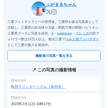
ふがまるちゃん
三重フォトギャラリーの管理者。三重県を撮る写真家として
活動し、三重県の自治体や大阪・関西万博の関西パビリオン
三重県ブースに写真を提供。
X
・
instagram
・
スレッズ
の総フ
ォロワー数は15万人以上。観光三重では
みえ旅アンバサダー
として三重の魅力を発信中。
撮影者の写真一覧を見る
📍 この写真の撮影情報
撮影場所
鳥羽マリンターミナル（鳥羽市）
撮影日時
2023年2月11日 10時17分