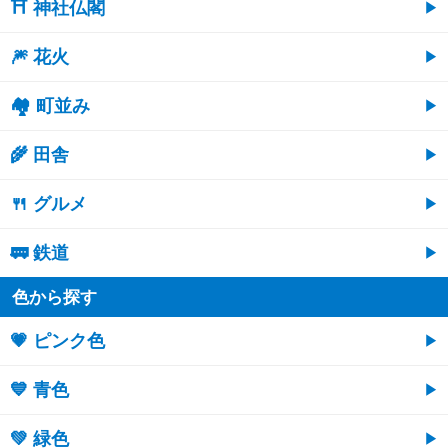
⛩ 神社仏閣
🎆 花火
🏘 町並み
🌾 田舎
🍴 グルメ
🚃 鉄道
色から探す
💗 ピンク色
💙 青色
💚 緑色