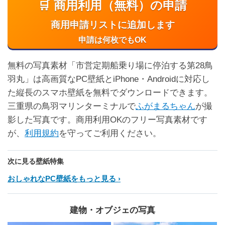
🛒 商用利用（無料）の申請
商用申請リストに追加します
申請は何枚でもOK
無料の写真素材「市営定期船乗り場に停泊する第28鳥
羽丸」は高画質なPC壁紙とiPhone・Androidに対応し
た縦長のスマホ壁紙を無料でダウンロードできます。
三重県の鳥羽マリンターミナルで
ふがまるちゃん
が撮
影した写真です。商用利用OKのフリー写真素材です
が、
利用規約
を守ってご利用ください。
次に見る壁紙特集
おしゃれなPC壁紙をもっと見る
建物・オブジェの写真