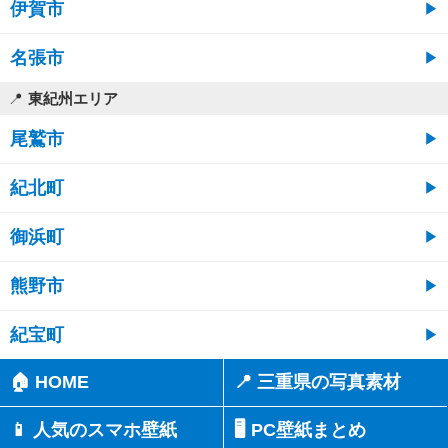
伊賀市
名張市
東紀州エリア
尾鷲市
紀北町
御浜町
熊野市
紀宝町
🏠 HOME
📍 三重県の写真素材
📱 人気のスマホ壁紙
🖥️ PC壁紙まとめ