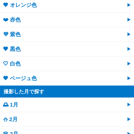
🧡 オレンジ色
❤️ 赤色
💜 紫色
🖤 黒色
🤍 白色
🤎 ベージュ色
撮影した月で探す
🌅 1月
⛄ 2月