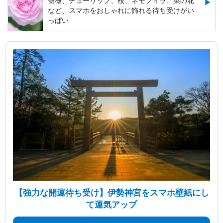
薔薇、チューリップ、桜、ネモフィラ、菜の花
など、スマホをおしゃれに飾れる待ち受けがい
っぱい
【強力な開運待ち受け】伊勢神宮をスマホ壁紙にし
て運気アップ