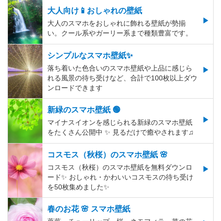
大人向け📱おしゃれの壁紙
大人のスマホをおしゃれに飾れる壁紙が勢揃
い。クール系やガーリー系まで種類豊富です。
シンプルなスマホ壁紙✨
落ち着いた色合いのスマホ壁紙や上品に感じら
れる風景の待ち受けなど、合計で100枚以上ダウ
ンロードできます
新緑のスマホ壁紙 🟢
マイナスイオンを感じられる新緑のスマホ壁紙
をたくさん公開中 ✨ 見るだけで癒やされます♫
コスモス（秋桜）のスマホ壁紙 🌸
コスモス（秋桜）のスマホ壁紙を無料ダウンロ
ード✨️ おしゃれ・かわいいコスモスの待ち受け
を50枚集めました✨️
春のお花 🌸 スマホ壁紙