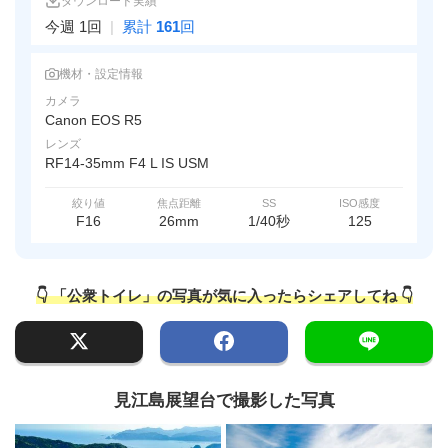
ダウンロード実績
今週 1回
|
累計
161
回
機材・設定情報
カメラ
Canon EOS R5
レンズ
RF14-35mm F4 L IS USM
絞り値
焦点距離
SS
ISO感度
F16
26mm
1/40秒
125
👇 「公衆トイレ」の写真が気に入ったらシェアしてね 👇
見江島展望台で撮影した写真