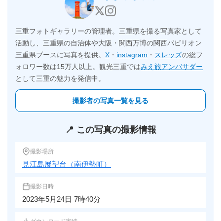
三重フォトギャラリーの管理者。三重県を撮る写真家として
活動し、三重県の自治体や大阪・関西万博の関西パビリオン
三重県ブースに写真を提供。
X
・
instagram
・
スレッズ
の総フ
ォロワー数は15万人以上。観光三重では
みえ旅アンバサダー
として三重の魅力を発信中。
撮影者の写真一覧を見る
📍 この写真の撮影情報
撮影場所
見江島展望台（南伊勢町）
撮影日時
2023年5月24日 7時40分