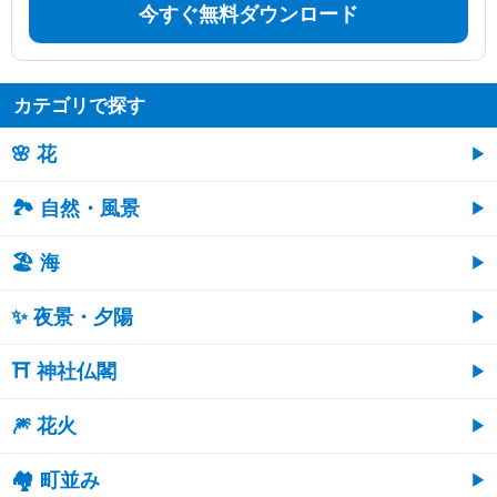
今すぐ無料ダウンロード
カテゴリで探す
🌸 花
🏞️ 自然・風景
🏖 海
✨ 夜景・夕陽
⛩ 神社仏閣
🎆 花火
🏘 町並み