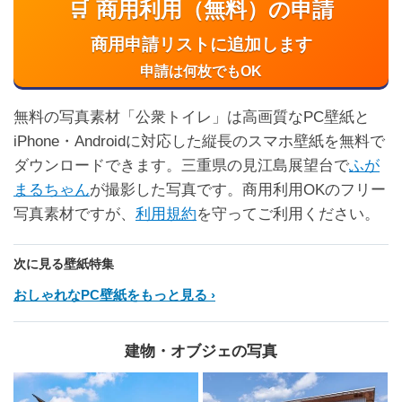
🛒 商用利用（無料）の申請
商用申請リストに追加します
申請は何枚でもOK
無料の写真素材「公衆トイレ」は高画質なPC壁紙と
iPhone・Androidに対応した縦長のスマホ壁紙を無料で
ダウンロードできます。三重県の見江島展望台で
ふが
まるちゃん
が撮影した写真です。商用利用OKのフリー
写真素材ですが、
利用規約
を守ってご利用ください。
次に見る壁紙特集
おしゃれなPC壁紙をもっと見る
建物・オブジェの写真