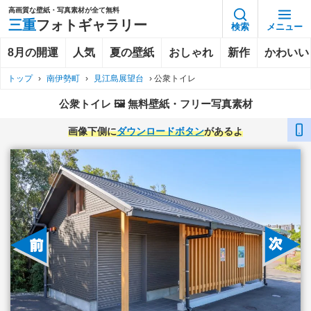
高画質な壁紙・写真素材が全て無料
三重
フォトギャラリー
検索
メニュー
8月の開運
人気
夏の壁紙
おしゃれ
新作
かわいい
トップ
›
南伊勢町
›
見江島展望台
›
公衆トイレ
公衆トイレ 🖼️ 無料壁紙・フリー写真素材
画像下側に
ダウンロードボタン
があるよ