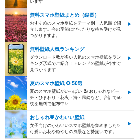
います
無料スマホ壁紙まとめ（縦長）
おすすめのスマホ壁紙をテーマ別・人気順で紹
介します。今の季節にぴったりな待ち受けが見
つかりますよ。
無料壁紙人気ランキング
ダウンロード数が多い人気のスマホ壁紙をラン
キング形式でご紹介！トレンドの壁紙が今すぐ
見つかります
夏のスマホ壁紙 🌻 50選
夏のスマホ壁紙がいっぱい 🏖 おしゃれなビー
チ・ひまわり・花火・海・風鈴など、合計で50
枚を無料で配布中✨
おしゃれ💗かわいい壁紙
女子向けのかわいいスマホ壁紙を集めました✨
可愛いお花や癒やしの風景など勢揃いです。