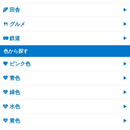
🌾 田舎
🍴 グルメ
🚃 鉄道
色から探す
💗 ピンク色
💙 青色
💚 緑色
🩵 水色
💛 黄色