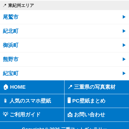
東紀州エリア
尾鷲市
紀北町
御浜町
熊野市
紀宝町
🏠 HOME
📍 三重県の写真素材
📱 人気のスマホ壁紙
🖥️ PC壁紙まとめ
💡 ご利用ガイド
📩 お問い合わせ