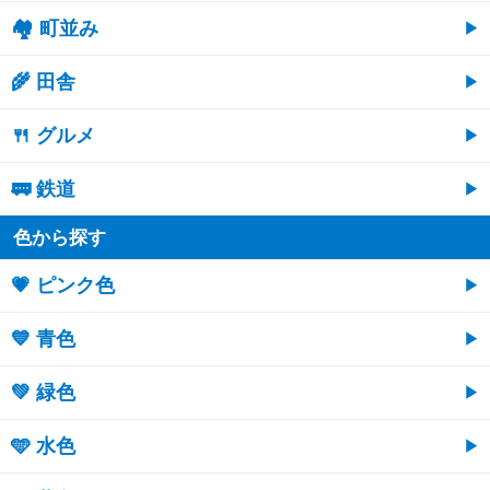
🏘 町並み
🌾 田舎
🍴 グルメ
🚃 鉄道
色から探す
💗 ピンク色
💙 青色
💚 緑色
🩵 水色