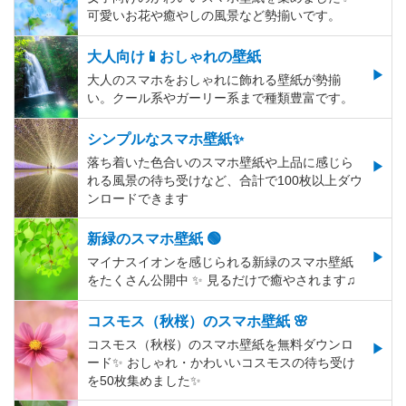
可愛いお花や癒やしの風景など勢揃いです。
大人向け📱おしゃれの壁紙
大人のスマホをおしゃれに飾れる壁紙が勢揃
い。クール系やガーリー系まで種類豊富です。
シンプルなスマホ壁紙✨
落ち着いた色合いのスマホ壁紙や上品に感じら
れる風景の待ち受けなど、合計で100枚以上ダウ
ンロードできます
新緑のスマホ壁紙 🟢
マイナスイオンを感じられる新緑のスマホ壁紙
をたくさん公開中 ✨ 見るだけで癒やされます♫
コスモス（秋桜）のスマホ壁紙 🌸
コスモス（秋桜）のスマホ壁紙を無料ダウンロ
ード✨️ おしゃれ・かわいいコスモスの待ち受け
を50枚集めました✨️