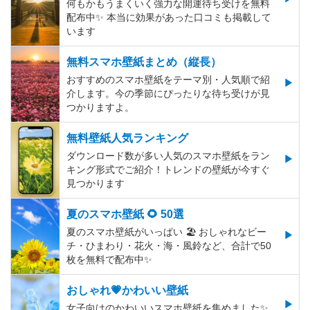
何もかもうまくいく強力な開運待ち受けを無料
配布中✨️ 本当に効果があった口コミも掲載して
います
無料スマホ壁紙まとめ（縦長）
おすすめのスマホ壁紙をテーマ別・人気順で紹
介します。今の季節にぴったりな待ち受けが見
つかりますよ。
無料壁紙人気ランキング
ダウンロード数が多い人気のスマホ壁紙をラン
キング形式でご紹介！トレンドの壁紙が今すぐ
見つかります
夏のスマホ壁紙 🌻 50選
夏のスマホ壁紙がいっぱい 🏖 おしゃれなビー
チ・ひまわり・花火・海・風鈴など、合計で50
枚を無料で配布中✨
おしゃれ💗かわいい壁紙
女子向けのかわいいスマホ壁紙を集めました✨