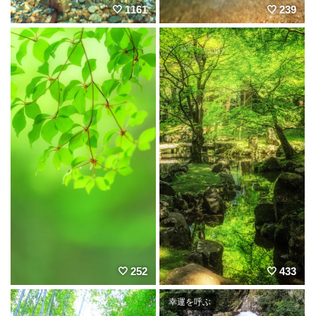
1161
239
252
433
幸運を呼ぶ