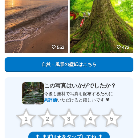
553
472
自然・風景の壁紙はこちら
この写真はいかがでしたか？
今後も無料で写真を配布するために
高評価
いただけると嬉しいです 💖
1
2
3
4
5
まずは★をタップしてね