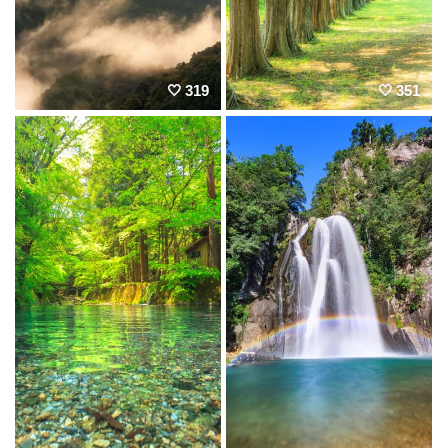
319
351