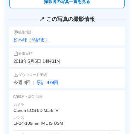
撮影者の写真一覧を見る
📍 この写真の撮影情報
撮影場所
松本峠（熊野市）
撮影日時
2018年5月5日 14時31分
ダウンロード実績
今週 4回
|
累計
479
回
機材・設定情報
カメラ
Canon EOS 5D Mark IV
レンズ
EF24-105mm f/4L IS USM