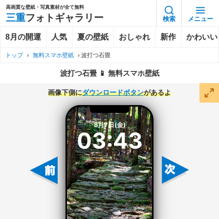
高画質な壁紙・写真素材が全て無料
三重
フォトギャラリー
検索
メニュー
8月の開運
人気
夏の壁紙
おしゃれ
新作
かわいい
トップ
›
無料スマホ壁紙
›
波打つ石畳
波打つ石畳 📱 無料スマホ壁紙
画像下側に
ダウンロードボタン
があるよ
8月7日(金)
03:43