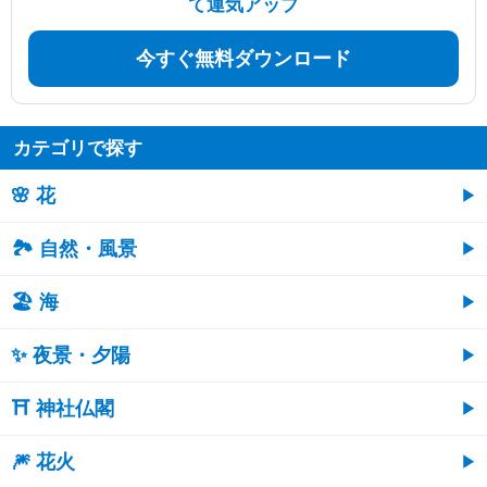
て運気アップ
今すぐ無料ダウンロード
カテゴリで探す
🌸 花
🏞️ 自然・風景
🏖 海
✨ 夜景・夕陽
⛩ 神社仏閣
🎆 花火