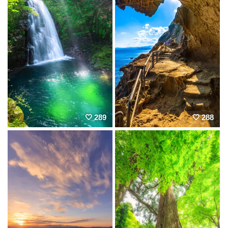
289
288