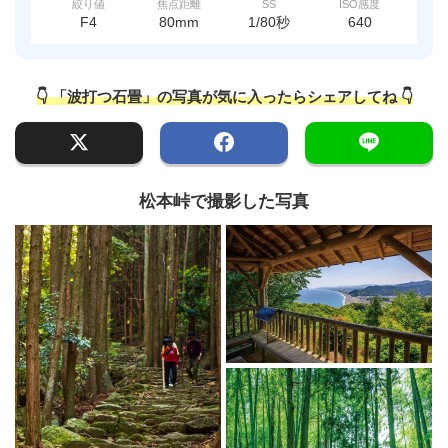
絞り値
焦点距離
SS
ISO感度
F4
80mm
1/80秒
640
👇 「波打つ石畳」の写真が気に入ったらシェアしてね 👇
松本峠で撮影した写真