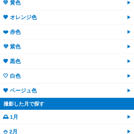
💛 黄色
🧡 オレンジ色
❤️ 赤色
💜 紫色
🖤 黒色
🤍 白色
🤎 ベージュ色
撮影した月で探す
🌅 1月
⛄ 2月