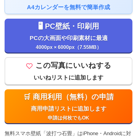
A4カレンダーを無料で簡単作成
🖥️ PC壁紙・印刷用
PCの大画面や印刷素材に最適
4000px × 6000px（7.55MB）
この写真にいいねする
いいねリストに追加します
🛒 商用利用（無料）の申請
商用申請リストに追加します
申請は何枚でもOK
無料スマホ壁紙「波打つ石畳」はiPhone・Androidに対