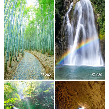
282
980