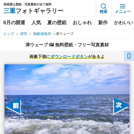
高画質な壁紙・写真素材が全て無料
三重
フォトギャラリー
検索
メニュー
8月の開運
人気
夏の壁紙
おしゃれ
新作
かわいい
トップ
›
津市
›
御殿場海岸
›
津ウェーブ
津ウェーブ 🖼️ 無料壁紙・フリー写真素材
画像下側に
ダウンロードボタン
があるよ