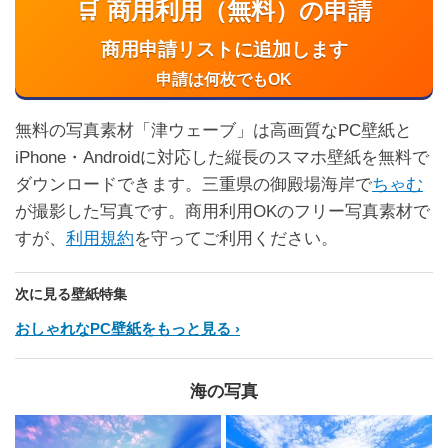
🛒 商用利用（無料）の申請
商用申請リストに追加します
申請は何枚でもOK
無料の写真素材「津ウェーブ」は高画質なPC壁紙と
iPhone・Androidに対応した縦長のスマホ壁紙を無料で
ダウンロードできます。三重県の御殿場海岸で
ちゃむ
が撮影した写真です。商用利用OKのフリー写真素材で
すが、
利用規約
を守ってご利用ください。
次に見る壁紙特集
おしゃれなPC壁紙をもっと見る
海の写真