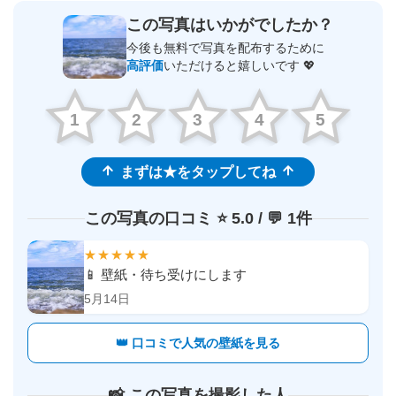
この写真はいかがでしたか？
今後も無料で写真を配布するために
高評価
いただけると嬉しいです 💖
1
2
3
4
5
まずは★をタップしてね
この写真の口コミ ⭐️ 5.0 / 💬 1件
★★★★★
📱 壁紙・待ち受けにします
5月14日
👑 口コミで人気の壁紙を見る
📸 この写真を撮影した人