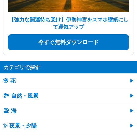
【強力な開運待ち受け】伊勢神宮をスマホ壁紙にし
て運気アップ
今すぐ無料ダウンロード
カテゴリで探す
🌸 花
🏞️ 自然・風景
🏖 海
✨ 夜景・夕陽