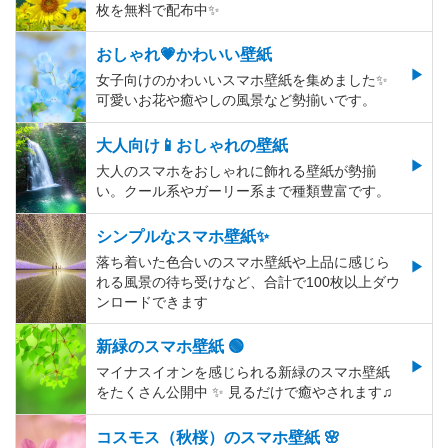
枚を無料で配布中✨
おしゃれ💗かわいい壁紙
女子向けのかわいいスマホ壁紙を集めました✨
可愛いお花や癒やしの風景など勢揃いです。
大人向け📱おしゃれの壁紙
大人のスマホをおしゃれに飾れる壁紙が勢揃
い。クール系やガーリー系まで種類豊富です。
シンプルなスマホ壁紙✨
落ち着いた色合いのスマホ壁紙や上品に感じら
れる風景の待ち受けなど、合計で100枚以上ダウ
ンロードできます
新緑のスマホ壁紙 🟢
マイナスイオンを感じられる新緑のスマホ壁紙
をたくさん公開中 ✨ 見るだけで癒やされます♫
コスモス（秋桜）のスマホ壁紙 🌸