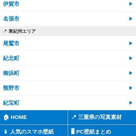
伊賀市
名張市
東紀州エリア
尾鷲市
紀北町
御浜町
熊野市
紀宝町
🏠 HOME
📍 三重県の写真素材
📱 人気のスマホ壁紙
🖥️ PC壁紙まとめ