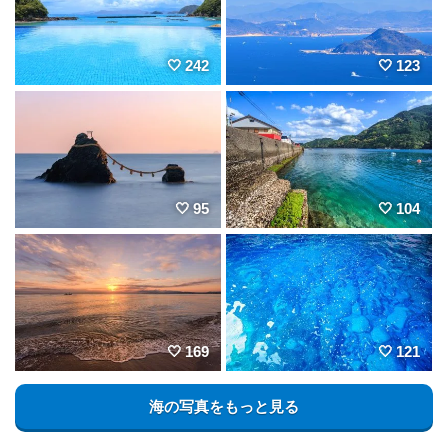
242
123
95
104
169
121
海の写真をもっと見る