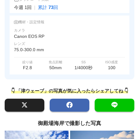
今週 1回
|
累計
73
回
機材・設定情報
カメラ
Canon EOS RP
レンズ
75.0-300.0 mm
絞り値
焦点距離
SS
ISO感度
F2.8
50mm
1/4000秒
100
👇 「津ウェーブ」の写真が気に入ったらシェアしてね 👇
御殿場海岸で撮影した写真