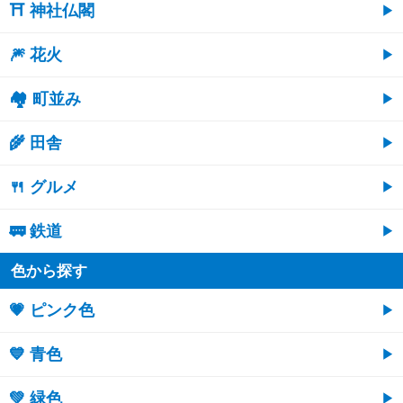
⛩ 神社仏閣
🎆 花火
🏘 町並み
🌾 田舎
🍴 グルメ
🚃 鉄道
色から探す
💗 ピンク色
💙 青色
💚 緑色