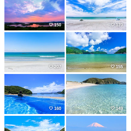
150
170
207
155
160
149