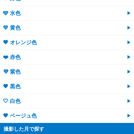
🩵 水色
💛 黄色
🧡 オレンジ色
❤️ 赤色
💜 紫色
🖤 黒色
🤍 白色
🤎 ベージュ色
撮影した月で探す