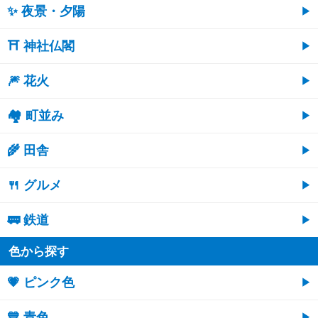
✨ 夜景・夕陽
⛩ 神社仏閣
🎆 花火
🏘 町並み
🌾 田舎
🍴 グルメ
🚃 鉄道
色から探す
💗 ピンク色
💙 青色