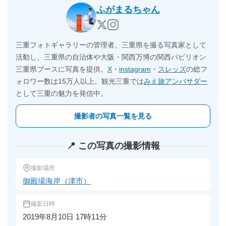
ふがまるちゃん
三重フォトギャラリーの管理者。三重県を撮る写真家として
活動し、三重県の自治体や大阪・関西万博の関西パビリオン
三重県ブースに写真を提供。
X
・
instagram
・
スレッズ
の総フ
ォロワー数は15万人以上。観光三重では
みえ旅アンバサダー
として三重の魅力を発信中。
撮影者の写真一覧を見る
📍 この写真の撮影情報
撮影場所
御殿場海岸（津市）
撮影日時
2019年8月10日 17時11分