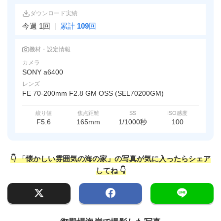
ダウンロード実績
今週 1回
|
累計
109
回
機材・設定情報
カメラ
SONY a6400
レンズ
FE 70-200mm F2.8 GM OSS (SEL70200GM)
絞り値
焦点距離
SS
ISO感度
F5.6
165mm
1/1000秒
100
👇 「懐かしい雰囲気の海の家」の写真が気に入ったらシェア
してね 👇