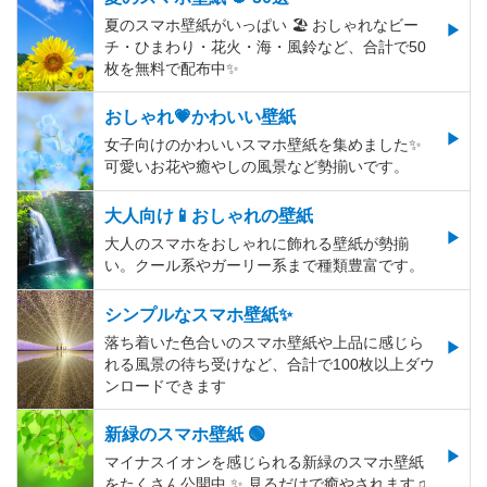
夏のスマホ壁紙がいっぱい 🏖 おしゃれなビー
チ・ひまわり・花火・海・風鈴など、合計で50
枚を無料で配布中✨
おしゃれ💗かわいい壁紙
女子向けのかわいいスマホ壁紙を集めました✨
可愛いお花や癒やしの風景など勢揃いです。
大人向け📱おしゃれの壁紙
大人のスマホをおしゃれに飾れる壁紙が勢揃
い。クール系やガーリー系まで種類豊富です。
シンプルなスマホ壁紙✨
落ち着いた色合いのスマホ壁紙や上品に感じら
れる風景の待ち受けなど、合計で100枚以上ダウ
ンロードできます
新緑のスマホ壁紙 🟢
マイナスイオンを感じられる新緑のスマホ壁紙
をたくさん公開中 ✨ 見るだけで癒やされます♫