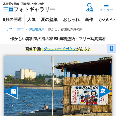
高画質な壁紙・写真素材が全て無料
三重
フォトギャラリー
検索
メニュー
8月の開運
人気
夏の壁紙
おしゃれ
新作
かわいい
トップ
›
津市
›
御殿場海岸
›
懐かしい雰囲気の海の家
懐かしい雰囲気の海の家 🖼️ 無料壁紙・フリー写真素材
画像下側に
ダウンロードボタン
があるよ