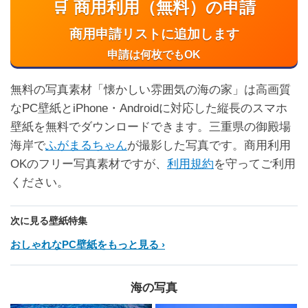
🛒 商用利用（無料）の申請
商用申請リストに追加します
申請は何枚でもOK
無料の写真素材「懐かしい雰囲気の海の家」は高画質
なPC壁紙とiPhone・Androidに対応した縦長のスマホ
壁紙を無料でダウンロードできます。三重県の御殿場
海岸で
ふがまるちゃん
が撮影した写真です。商用利用
OKのフリー写真素材ですが、
利用規約
を守ってご利用
ください。
次に見る壁紙特集
おしゃれなPC壁紙をもっと見る
海の写真