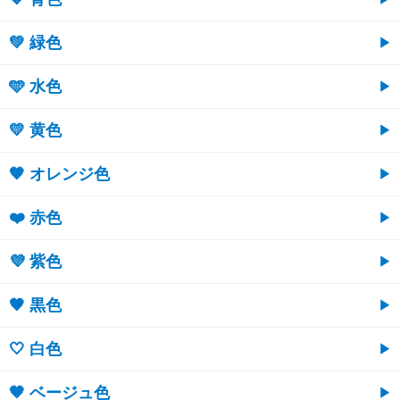
💚 緑色
🩵 水色
💛 黄色
🧡 オレンジ色
❤️ 赤色
💜 紫色
🖤 黒色
🤍 白色
🤎 ベージュ色