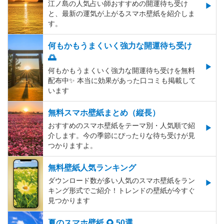
江ノ島の人気占い師おすすめの開運待ち受け
と、最新の運気が上がるスマホ壁紙を紹介しま
す。
何もかもうまくいく強力な開運待ち受け
🌅
何もかもうまくいく強力な開運待ち受けを無料
配布中✨️ 本当に効果があった口コミも掲載して
います
無料スマホ壁紙まとめ（縦長）
おすすめのスマホ壁紙をテーマ別・人気順で紹
介します。今の季節にぴったりな待ち受けが見
つかりますよ。
無料壁紙人気ランキング
ダウンロード数が多い人気のスマホ壁紙をラン
キング形式でご紹介！トレンドの壁紙が今すぐ
見つかります
夏のスマホ壁紙 🌻 50選