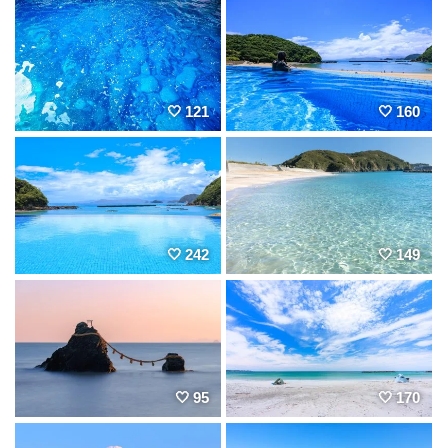
121
160
242
149
95
170