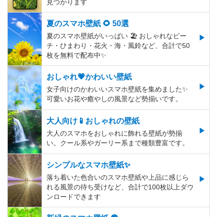
見つかります
夏のスマホ壁紙 🌻 50選
夏のスマホ壁紙がいっぱい 🏖 おしゃれなビー
チ・ひまわり・花火・海・風鈴など、合計で50
枚を無料で配布中✨
おしゃれ💗かわいい壁紙
女子向けのかわいいスマホ壁紙を集めました✨
可愛いお花や癒やしの風景など勢揃いです。
大人向け📱おしゃれの壁紙
大人のスマホをおしゃれに飾れる壁紙が勢揃
い。クール系やガーリー系まで種類豊富です。
シンプルなスマホ壁紙✨
落ち着いた色合いのスマホ壁紙や上品に感じら
れる風景の待ち受けなど、合計で100枚以上ダウ
ンロードできます