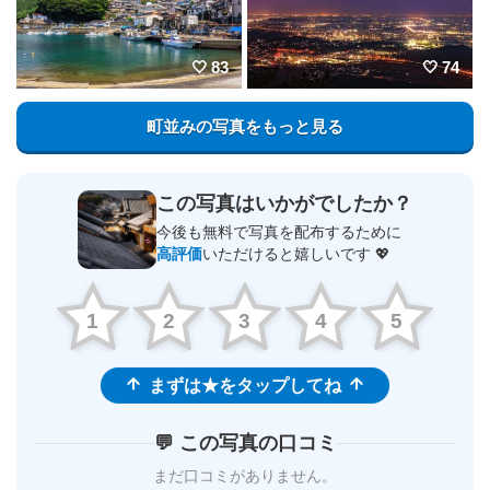
83
74
町並みの写真をもっと見る
この写真はいかがでしたか？
今後も無料で写真を配布するために
高評価
いただけると嬉しいです 💖
1
2
3
4
5
まずは★をタップしてね
💬 この写真の口コミ
まだ口コミがありません。