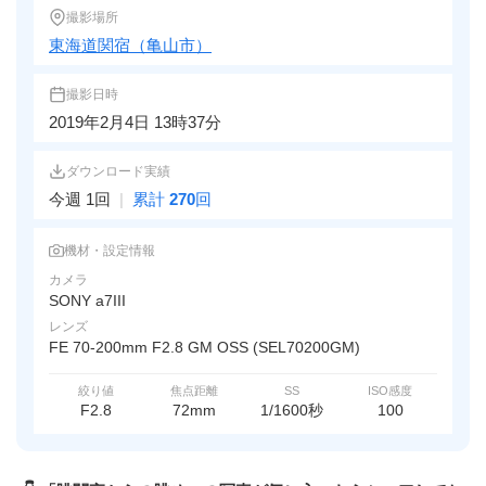
撮影場所
東海道関宿（亀山市）
撮影日時
2019年2月4日 13時37分
ダウンロード実績
今週 1回
|
累計
270
回
機材・設定情報
カメラ
SONY a7III
レンズ
FE 70-200mm F2.8 GM OSS (SEL70200GM)
絞り値
焦点距離
SS
ISO感度
F2.8
72mm
1/1600秒
100