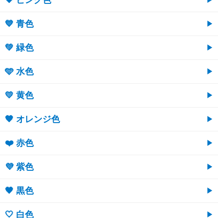
💗 ピンク色
💙 青色
💚 緑色
🩵 水色
💛 黄色
🧡 オレンジ色
❤️ 赤色
💜 紫色
🖤 黒色
🤍 白色