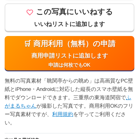
この写真にいいねする
いいねリストに追加します
🛒 商用利用（無料）の申請
商用申請リストに追加します
申請は何枚でもOK
無料の写真素材「眺関亭からの眺め」は高画質なPC壁
紙とiPhone・Androidに対応した縦長のスマホ壁紙を無
料でダウンロードできます。三重県の東海道関宿で
ふ
がまるちゃん
が撮影した写真です。商用利用OKのフリ
ー写真素材ですが、
利用規約
を守ってご利用くださ
い。