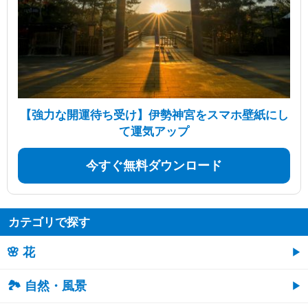
【強力な開運待ち受け】伊勢神宮をスマホ壁紙にし
て運気アップ
今すぐ無料ダウンロード
カテゴリで探す
🌸 花
🏞️ 自然・風景