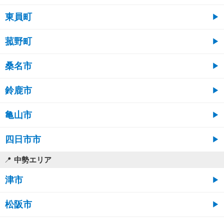
東員町
菰野町
桑名市
鈴鹿市
亀山市
四日市市
中勢エリア
津市
松阪市