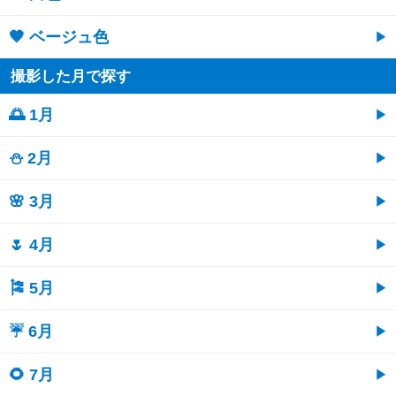
🤎 ベージュ色
撮影した月で探す
🌅 1月
⛄ 2月
🌸 3月
🌷 4月
🎏 5月
☔ 6月
🌻 7月