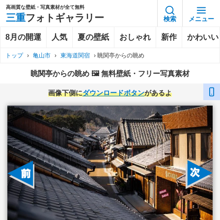
高画質な壁紙・写真素材が全て無料
三重
フォトギャラリー
検索
メニュー
8月の開運
人気
夏の壁紙
おしゃれ
新作
かわいい
トップ
›
亀山市
›
東海道関宿
›
眺関亭からの眺め
眺関亭からの眺め 🖼️ 無料壁紙・フリー写真素材
画像下側に
ダウンロードボタン
があるよ