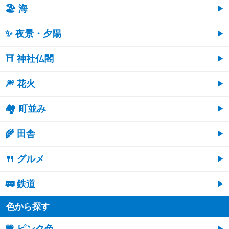
🏖 海
✨ 夜景・夕陽
⛩ 神社仏閣
🎆 花火
🏘 町並み
🌾 田舎
🍴 グルメ
🚃 鉄道
色から探す