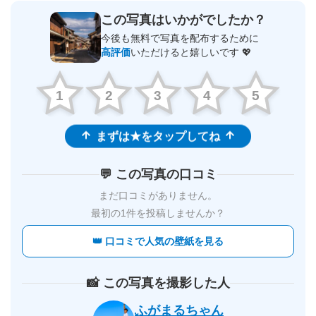
この写真はいかがでしたか？
今後も無料で写真を配布するために
高評価
いただけると嬉しいです 💖
1
2
3
4
5
まずは★をタップしてね
💬 この写真の口コミ
まだ口コミがありません。
最初の1件を投稿しませんか？
👑 口コミで人気の壁紙を見る
📸 この写真を撮影した人
ふがまるちゃん