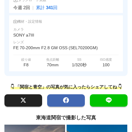
ダウンロード実績
今週 2回
|
累計
341
回
機材・設定情報
カメラ
SONY a7III
レンズ
FE 70-200mm F2.8 GM OSS (SEL70200GM)
絞り値
焦点距離
SS
ISO感度
F8
70mm
1/320秒
100
👇 「関宿と青空」の写真が気に入ったらシェアしてね 👇
東海道関宿で撮影した写真