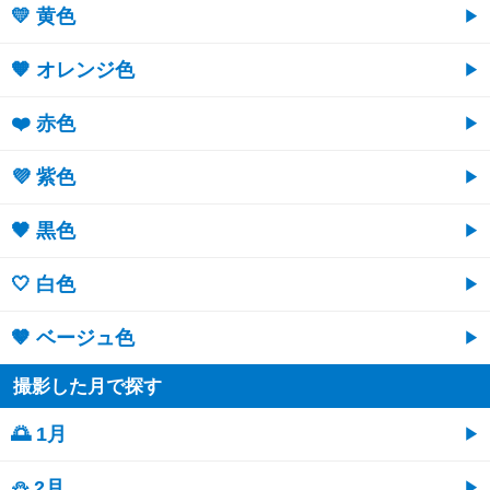
💛 黄色
🧡 オレンジ色
❤️ 赤色
💜 紫色
🖤 黒色
🤍 白色
🤎 ベージュ色
撮影した月で探す
🌅 1月
⛄ 2月