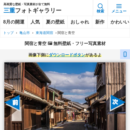
高画質な壁紙・写真素材が全て無料
三重
フォトギャラリー
検索
メニュー
8月の開運
人気
夏の壁紙
おしゃれ
新作
かわいい
トップ
›
亀山市
›
東海道関宿
›
関宿と青空
関宿と青空 🖼️ 無料壁紙・フリー写真素材
画像下側に
ダウンロードボタン
があるよ