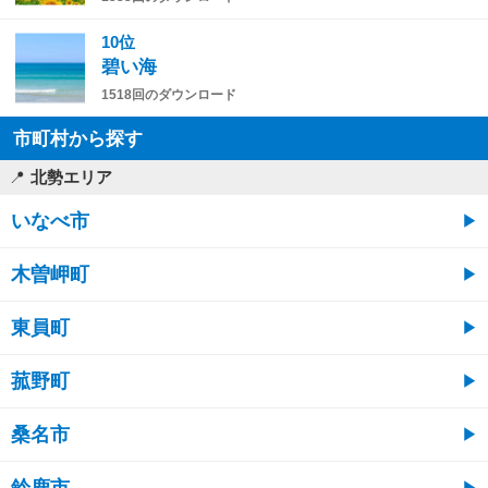
10位
碧い海
1518回のダウンロード
市町村から探す
北勢エリア
いなべ市
木曽岬町
東員町
菰野町
桑名市
鈴鹿市