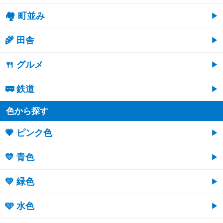
🏘 町並み
🌾 田舎
🍴 グルメ
🚃 鉄道
色から探す
💗 ピンク色
💙 青色
💚 緑色
🩵 水色