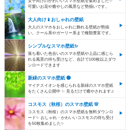
女子向けのかわいいスマホ壁紙を集めました✨
可愛いお花や癒やしの風景など勢揃いです。
大人向け📱おしゃれの壁紙
大人のスマホをおしゃれに飾れる壁紙が勢揃
い。クール系やガーリー系まで種類豊富です。
シンプルなスマホ壁紙✨
落ち着いた色合いのスマホ壁紙や上品に感じら
れる風景の待ち受けなど、合計で100枚以上ダウ
ンロードできます
新緑のスマホ壁紙 🟢
マイナスイオンを感じられる新緑のスマホ壁紙
をたくさん公開中 ✨ 見るだけで癒やされます♫
コスモス（秋桜）のスマホ壁紙 🌸
コスモス（秋桜）のスマホ壁紙を無料ダウンロ
ード✨️ おしゃれ・かわいいコスモスの待ち受け
を50枚集めました✨️