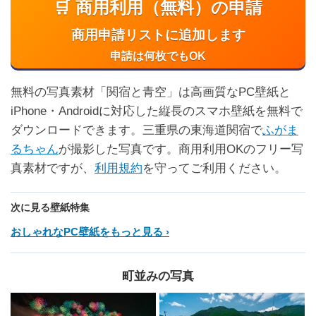
🛒 商用利用（無料）の申請
商用申請リストに追加します
申請は何枚でもOK
無料の写真素材「関宿と青空」は高画質なPC壁紙と
iPhone・Androidに対応した縦長のスマホ壁紙を無料で
ダウンロードできます。三重県の東海道関宿で
ふがま
るちゃん
が撮影した写真です。商用利用OKのフリー写
真素材ですが、
利用規約
を守ってご利用ください。
次に見る壁紙特集
おしゃれなPC壁紙をもっと見る
町並みの写真