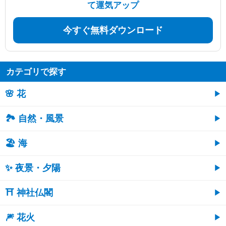
て運気アップ
今すぐ無料ダウンロード
カテゴリで探す
🌸 花
🏞️ 自然・風景
🏖 海
✨ 夜景・夕陽
⛩ 神社仏閣
🎆 花火