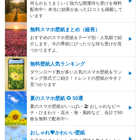
何もかもうまくいく強力な開運待ち受けを無料
配布中✨️ 本当に効果があった口コミも掲載して
います
無料スマホ壁紙まとめ（縦長）
おすすめのスマホ壁紙をテーマ別・人気順で紹
介します。今の季節にぴったりな待ち受けが見
つかりますよ。
無料壁紙人気ランキング
ダウンロード数が多い人気のスマホ壁紙をラン
キング形式でご紹介！トレンドの壁紙が今すぐ
見つかります
夏のスマホ壁紙 🌻 50選
夏のスマホ壁紙がいっぱい 🏖 おしゃれなビー
チ・ひまわり・花火・海・風鈴など、合計で50
枚を無料で配布中✨
おしゃれ💗かわいい壁紙