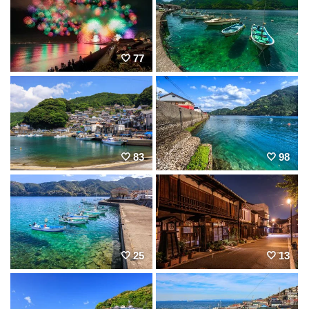
77
83
98
25
13