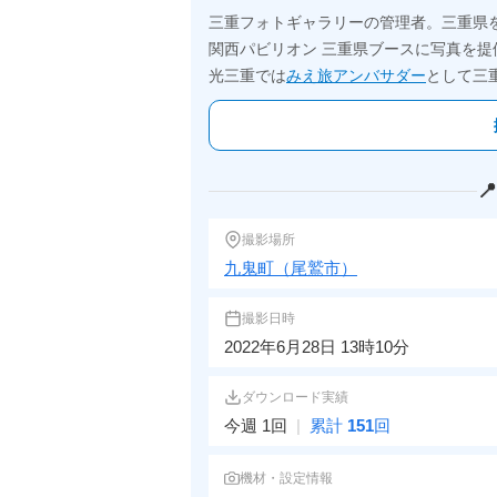
三重フォトギャラリーの管理者。三重県
関西パビリオン 三重県ブースに写真を提
光三重では
みえ旅アンバサダー
として三

撮影場所
九鬼町（尾鷲市）
撮影日時
2022年6月28日 13時10分
ダウンロード実績
今週 1回
|
累計
151
回
機材・設定情報