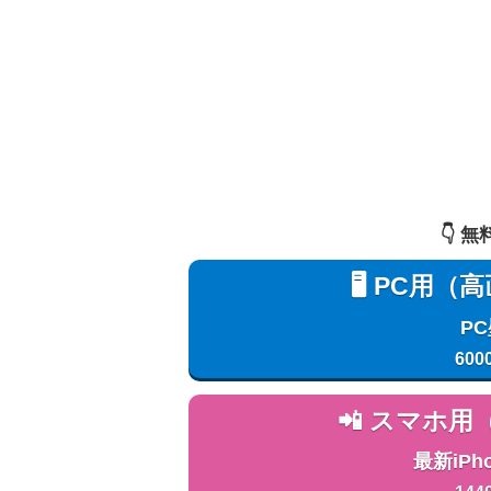
👇️
🖥️ PC
P
600
📲 スマホ
最新iPh