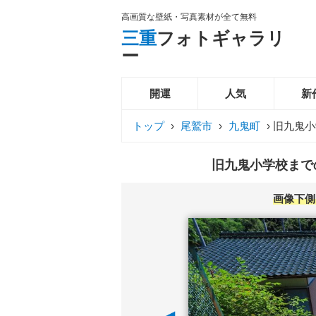
高画質な壁紙・写真素材が全て無料
三重
フォトギャラリ
ー
開運
人気
新
トップ
›
尾鷲市
›
九鬼町
›
旧九鬼小
旧九鬼小学校までの
画像下側