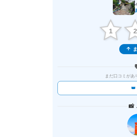
1
ま
まだ口コミがあ

