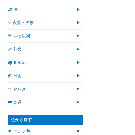
🏖 海
✨ 夜景・夕陽
⛩ 神社仏閣
🎆 花火
🏘 町並み
🌾 田舎
🍴 グルメ
🚃 鉄道
色から探す
💗 ピンク色