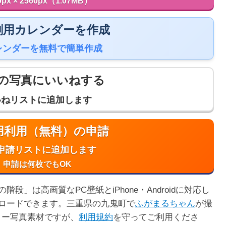
0px × 2560px（1.07MB）
 印刷用カレンダーを作成
レンダーを無料で簡単作成
の写真にいいねする
いねリストに追加します
商用利用（無料）の申請
申請リストに追加します
申請は何枚でもOK
」は高画質なPC壁紙とiPhone・Androidに対応し
ロードできます。三重県の九鬼町で
ふがまるちゃん
が撮
リー写真素材ですが、
利用規約
を守ってご利用くださ