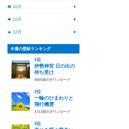
🎃 10月
🍁 11月
🎄 12月
今週の壁紙ランキング
1位
伊勢神宮 日の出の
待ち受け
4655回のダウンロード
2位
一輪のひまわりと
飛行機雲
3711回のダウンロード
3位