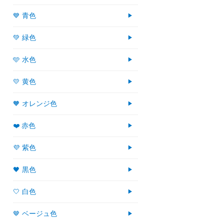
💙 青色
💚 緑色
🩵 水色
💛 黄色
🧡 オレンジ色
❤️ 赤色
💜 紫色
🖤 黒色
🤍 白色
🤎 ベージュ色