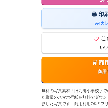
144
🖨️
A4カ
こ
い
🛒 
商用
無料の写真素材「旧九鬼小学校までの階段
た縦長のスマホ壁紙を無料でダウン
影した写真です。商用利用OKのフ