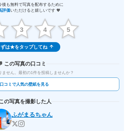
今後も無料で写真を配布するために
高評価
いただけると嬉しいです 💖
2
3
4
5
ずは★をタップしてね
💬 この写真の口コミ
りません。
最初の1件を投稿しませんか？
 口コミで人気の壁紙を見る
 この写真を撮影した人
ふがまるちゃん