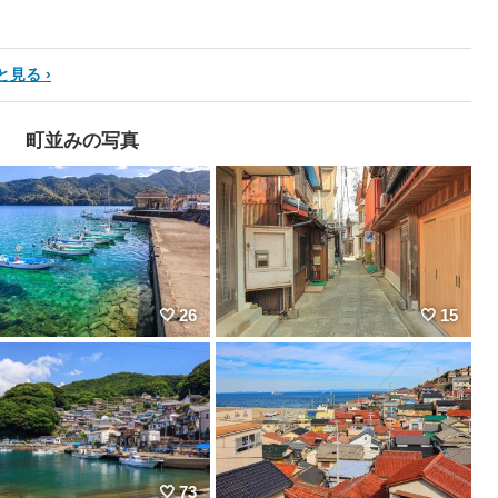
と見る
町並みの写真
26
15
73