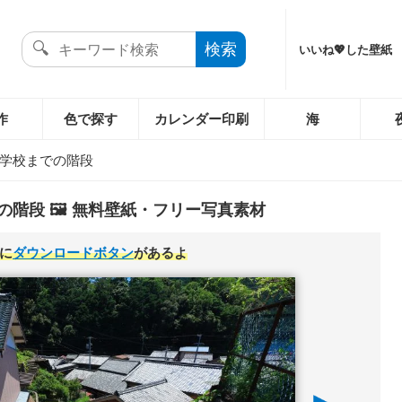
いいね💖した壁紙
作
色で探す
カレンダー印刷
海
学校までの階段
階段 🖼️ 無料壁紙・フリー写真素材
に
ダウンロードボタン
があるよ