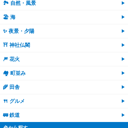
🏞️ 自然・風景
🏖 海
✨ 夜景・夕陽
⛩ 神社仏閣
🎆 花火
🏘 町並み
🌾 田舎
🍴 グルメ
🚃 鉄道
色から探す