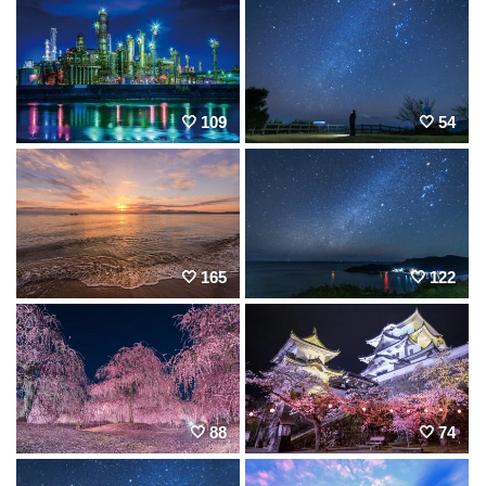
109
54
165
122
88
74