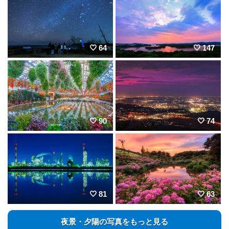
64
147
90
74
81
63
夜景・夕陽の写真をもっと見る