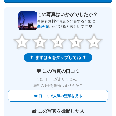
この写真はいかがでしたか？
今後も無料で写真を配布するために
高評価
いただけると嬉しいです 💖
1
2
3
4
5
まずは★をタップしてね
💬 この写真の口コミ
まだ口コミがありません。
最初の1件を投稿しませんか？
👑 口コミで人気の壁紙を見る
📸 この写真を撮影した人