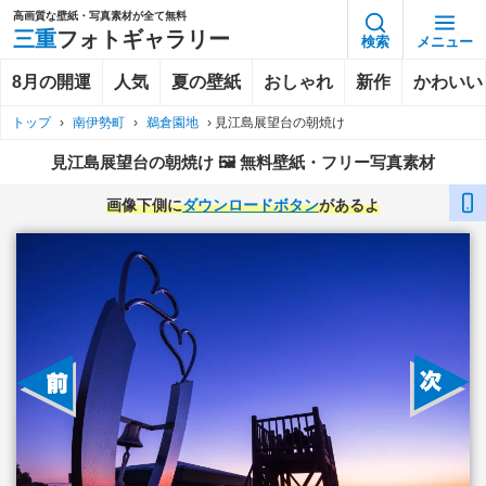
高画質な壁紙・写真素材が全て無料
三重
フォトギャラリー
検索
メニュー
8月の開運
人気
夏の壁紙
おしゃれ
新作
かわいい
トップ
›
南伊勢町
›
鵜倉園地
›
見江島展望台の朝焼け
見江島展望台の朝焼け 🖼️ 無料壁紙・フリー写真素材
画像下側に
ダウンロードボタン
があるよ