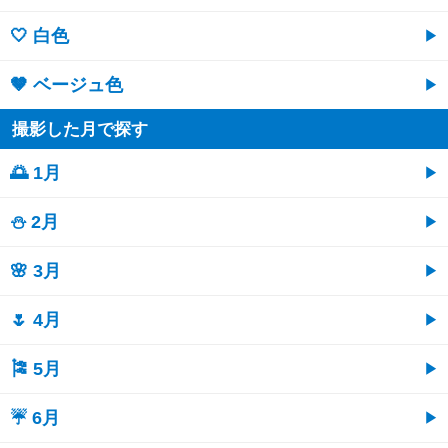
🤍 白色
🤎 ベージュ色
撮影した月で探す
🌅 1月
⛄ 2月
🌸 3月
🌷 4月
🎏 5月
☔ 6月