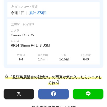
ダウンロード実績
今週 1回
|
累計
273
回
機材・設定情報
カメラ
Canon EOS R5
レンズ
RF14-35mm F4 L IS USM
絞り値
焦点距離
SS
ISO感度
F4
17mm
1/15秒
640
👇 「見江島展望台の朝焼け」の写真が気に入ったらシェアし
てね 👇