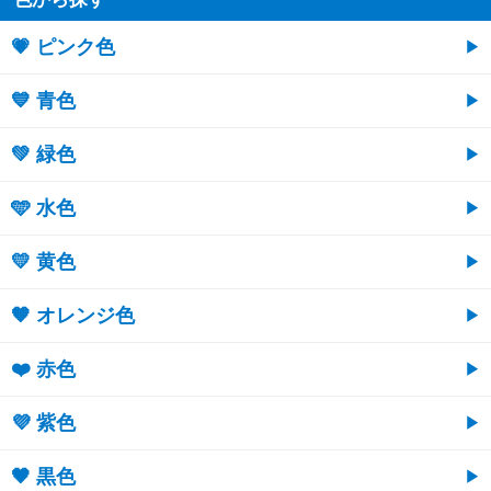
💗 ピンク色
💙 青色
💚 緑色
🩵 水色
💛 黄色
🧡 オレンジ色
❤️ 赤色
💜 紫色
🖤 黒色