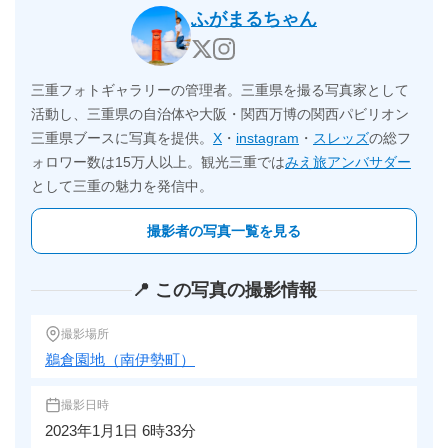
ふがまるちゃん
三重フォトギャラリーの管理者。三重県を撮る写真家として
活動し、三重県の自治体や大阪・関西万博の関西パビリオン
三重県ブースに写真を提供。
X
・
instagram
・
スレッズ
の総フ
ォロワー数は15万人以上。観光三重では
みえ旅アンバサダー
として三重の魅力を発信中。
撮影者の写真一覧を見る
📍 この写真の撮影情報
撮影場所
鵜倉園地（南伊勢町）
撮影日時
2023年1月1日 6時33分