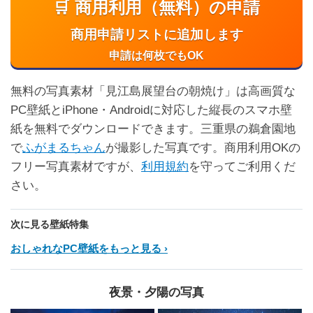
🛒 商用利用（無料）の申請
商用申請リストに追加します
申請は何枚でもOK
無料の写真素材「見江島展望台の朝焼け」は高画質な
PC壁紙とiPhone・Androidに対応した縦長のスマホ壁
紙を無料でダウンロードできます。三重県の鵜倉園地
で
ふがまるちゃん
が撮影した写真です。商用利用OKの
フリー写真素材ですが、
利用規約
を守ってご利用くだ
さい。
次に見る壁紙特集
おしゃれなPC壁紙をもっと見る
夜景・夕陽の写真