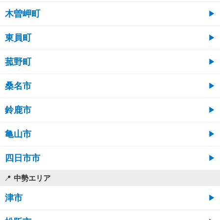
木曽岬町
東員町
菰野町
桑名市
鈴鹿市
亀山市
四日市市
中勢エリア
津市