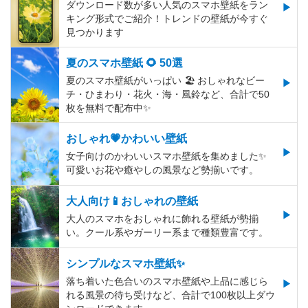
ダウンロード数が多い人気のスマホ壁紙をラン
キング形式でご紹介！トレンドの壁紙が今すぐ
見つかります
夏のスマホ壁紙 🌻 50選
夏のスマホ壁紙がいっぱい 🏖 おしゃれなビー
チ・ひまわり・花火・海・風鈴など、合計で50
枚を無料で配布中✨
おしゃれ💗かわいい壁紙
女子向けのかわいいスマホ壁紙を集めました✨
可愛いお花や癒やしの風景など勢揃いです。
大人向け📱おしゃれの壁紙
大人のスマホをおしゃれに飾れる壁紙が勢揃
い。クール系やガーリー系まで種類豊富です。
シンプルなスマホ壁紙✨
落ち着いた色合いのスマホ壁紙や上品に感じら
れる風景の待ち受けなど、合計で100枚以上ダウ