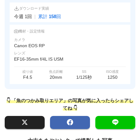
ダウンロード実績
今週 1回
|
累計
158
回
機材・設定情報
カメラ
Canon EOS RP
レンズ
EF16-35mm f/4L IS USM
絞り値
焦点距離
SS
ISO感度
F4.5
20mm
1/125秒
1250
👇 「魚のつかみ取りエリア」の写真が気に入ったらシェアし
てね 👇