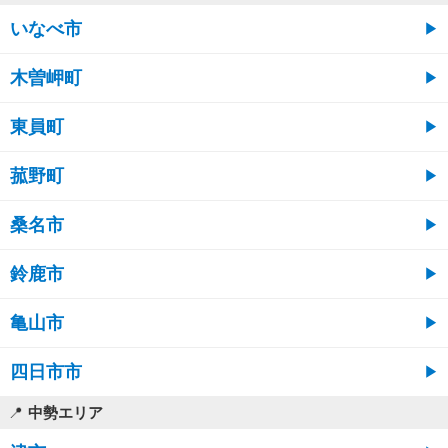
いなべ市
木曽岬町
東員町
菰野町
桑名市
鈴鹿市
亀山市
四日市市
中勢エリア