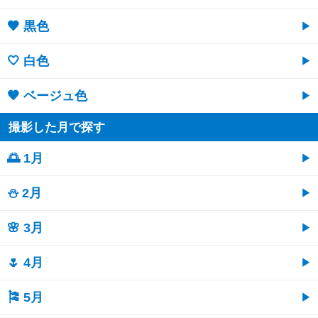
🖤 黒色
🤍 白色
🤎 ベージュ色
撮影した月で探す
🌅 1月
⛄ 2月
🌸 3月
🌷 4月
🎏 5月