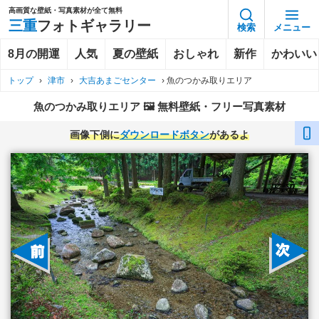
高画質な壁紙・写真素材が全て無料
三重
フォトギャラリー
検索
メニュー
8月の開運
人気
夏の壁紙
おしゃれ
新作
かわいい
トップ
›
津市
›
大吉あまごセンター
›
魚のつかみ取りエリア
魚のつかみ取りエリア 🖼️ 無料壁紙・フリー写真素材
画像下側に
ダウンロードボタン
があるよ