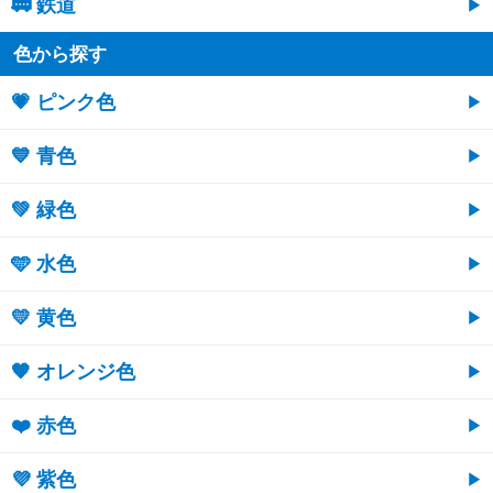
🚃 鉄道
色から探す
💗 ピンク色
💙 青色
💚 緑色
🩵 水色
💛 黄色
🧡 オレンジ色
❤️ 赤色
💜 紫色