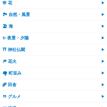
🌸 花
🏞️ 自然・風景
🏖 海
✨ 夜景・夕陽
⛩ 神社仏閣
🎆 花火
🏘 町並み
🌾 田舎
🍴 グルメ