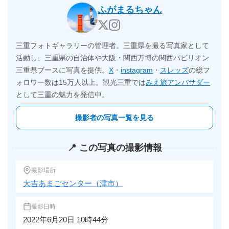
ふがまるちゃん
三重フォトギャラリーの管理者。三重県を撮る写真家として
活動し、三重県の自治体や大阪・関西万博の関西パビリオン
三重県ブースに写真を提供。
X
・
instagram
・
スレッズ
の総フ
ォロワー数は15万人以上。観光三重では
みえ旅アンバサダー
として三重の魅力を発信中。
撮影者の写真一覧を見る
📍 この写真の撮影情報
撮影場所
大吉あまごセンター（津市）
撮影日時
2022年6月20日 10時44分