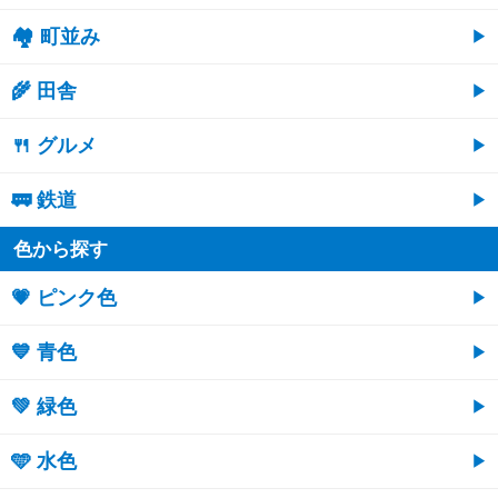
🏘 町並み
🌾 田舎
🍴 グルメ
🚃 鉄道
色から探す
💗 ピンク色
💙 青色
💚 緑色
🩵 水色