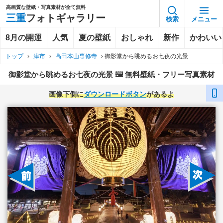
高画質な壁紙・写真素材が全て無料
三重
フォトギャラリー
検索
メニュー
8月の開運
人気
夏の壁紙
おしゃれ
新作
かわいい
トップ
›
津市
›
高田本山専修寺
›
御影堂から眺めるお七夜の光景
御影堂から眺めるお七夜の光景 🖼️ 無料壁紙・フリー写真素材
画像下側に
ダウンロードボタン
があるよ