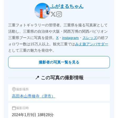
ふがまるちゃん
三重フォトギャラリーの管理者。三重県を撮る写真家として
活動し、三重県の自治体や大阪・関西万博の関西パビリオン
三重県ブースに写真を提供。
X
・
instagram
・
スレッズ
の総フ
ォロワー数は15万人以上。観光三重では
みえ旅アンバサダー
として三重の魅力を発信中。
撮影者の写真一覧を見る
📍 この写真の撮影情報
撮影場所
高田本山専修寺（津市）
撮影日時
2024年1月9日 18時28分