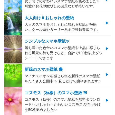
女子向けのかわいいスマホ壁紙を集めました✨
可愛いお花や癒やしの風景など勢揃いです。
大人向け📱おしゃれの壁紙
大人のスマホをおしゃれに飾れる壁紙が勢揃
い。クール系やガーリー系まで種類豊富です。
シンプルなスマホ壁紙✨
落ち着いた色合いのスマホ壁紙や上品に感じら
れる風景の待ち受けなど、合計で100枚以上ダウ
ンロードできます
新緑のスマホ壁紙 🟢
マイナスイオンを感じられる新緑のスマホ壁紙
をたくさん公開中 ✨ 見るだけで癒やされます♫
コスモス（秋桜）のスマホ壁紙 🌸
コスモス（秋桜）のスマホ壁紙を無料ダウンロ
ード✨️ おしゃれ・かわいいコスモスの待ち受け
を50枚集めました✨️