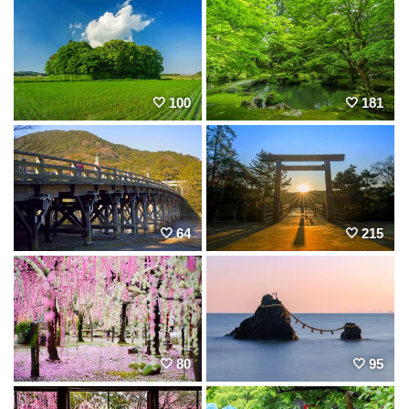
100
181
64
215
80
95