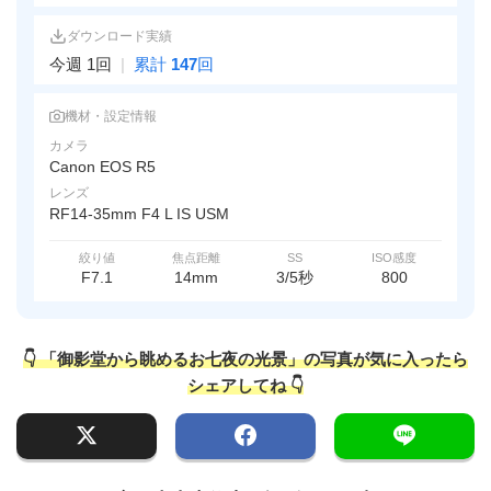
ダウンロード実績
今週 1回
|
累計
147
回
機材・設定情報
カメラ
Canon EOS R5
レンズ
RF14-35mm F4 L IS USM
絞り値
焦点距離
SS
ISO感度
F7.1
14mm
3/5秒
800
👇 「御影堂から眺めるお七夜の光景」の写真が気に入ったら
シェアしてね 👇