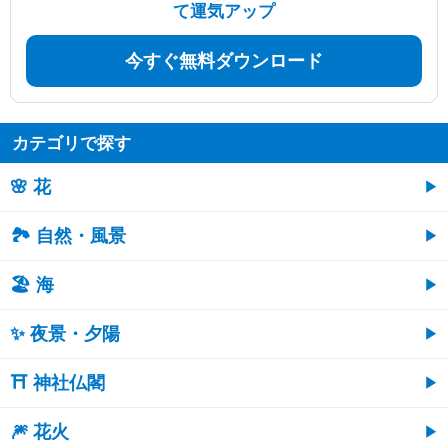
て運気アップ
今すぐ無料ダウンロード
カテゴリで探す
🌸 花
🏞️ 自然・風景
🏖 海
✨ 夜景・夕陽
⛩ 神社仏閣
🎆 花火