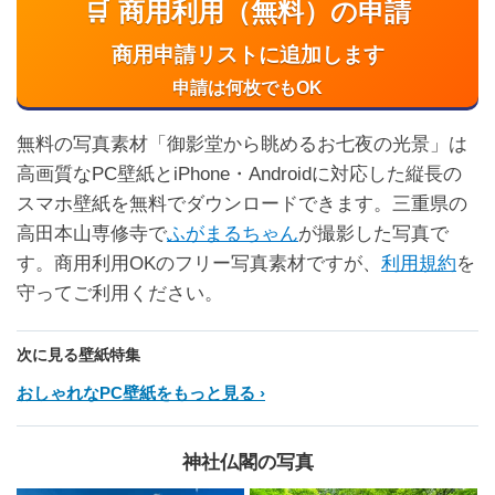
🛒 商用利用（無料）の申請
商用申請リストに追加します
申請は何枚でもOK
無料の写真素材「御影堂から眺めるお七夜の光景」は
高画質なPC壁紙とiPhone・Androidに対応した縦長の
スマホ壁紙を無料でダウンロードできます。三重県の
高田本山専修寺で
ふがまるちゃん
が撮影した写真で
す。商用利用OKのフリー写真素材ですが、
利用規約
を
守ってご利用ください。
次に見る壁紙特集
おしゃれなPC壁紙をもっと見る
神社仏閣の写真