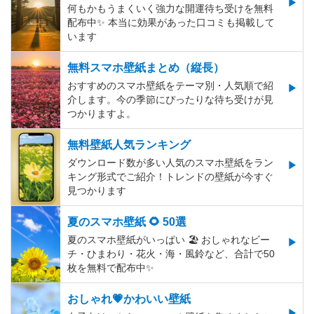
何もかもうまくいく強力な開運待ち受けを無料
配布中✨️ 本当に効果があった口コミも掲載して
います
無料スマホ壁紙まとめ（縦長）
おすすめのスマホ壁紙をテーマ別・人気順で紹
介します。今の季節にぴったりな待ち受けが見
つかりますよ。
無料壁紙人気ランキング
ダウンロード数が多い人気のスマホ壁紙をラン
キング形式でご紹介！トレンドの壁紙が今すぐ
見つかります
夏のスマホ壁紙 🌻 50選
夏のスマホ壁紙がいっぱい 🏖 おしゃれなビー
チ・ひまわり・花火・海・風鈴など、合計で50
枚を無料で配布中✨
おしゃれ💗かわいい壁紙