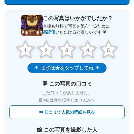
この写真はいかがでしたか？
今後も無料で写真を配布するために
高評価
いただけると嬉しいです 💖
1
2
3
4
5
まずは★をタップしてね
💬 この写真の口コミ
まだ口コミがありません。
最初の1件を投稿しませんか？
👑 口コミで人気の壁紙を見る
📸 この写真を撮影した人