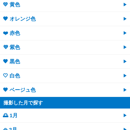
💛 黄色
🧡 オレンジ色
❤️ 赤色
💜 紫色
🖤 黒色
🤍 白色
🤎 ベージュ色
撮影した月で探す
🌅 1月
⛄ 2月