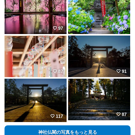
97
60
87
91
87
117
神社仏閣の写真をもっと見る