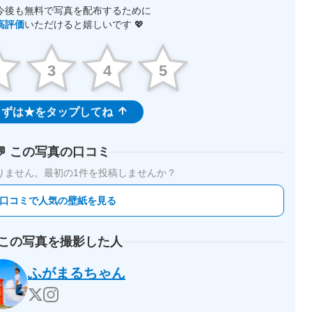
今後も無料で写真を配布するために
高評価
いただけると嬉しいです 💖
2
3
4
5
ずは★をタップしてね
💬 この写真の口コミ
りません。
最初の1件を投稿しませんか？
 口コミで人気の壁紙を見る
 この写真を撮影した人
ふがまるちゃん