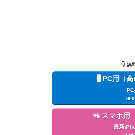
👇️
🖥️ PC
P
600
📲 スマホ
最新iPh