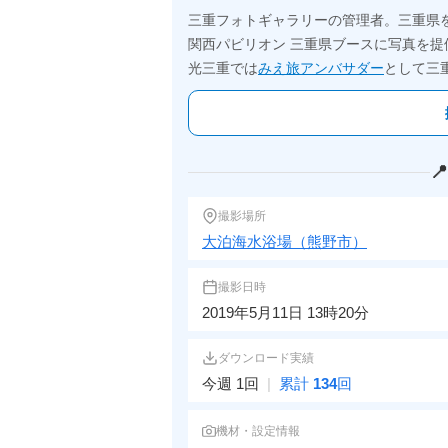
三重フォトギャラリーの管理者。三重県
関西パビリオン 三重県ブースに写真を提
光三重では
みえ旅アンバサダー
として三

撮影場所
大泊海水浴場（熊野市）
撮影日時
2019年5月11日 13時20分
ダウンロード実績
今週 1回
|
累計
134
回
機材・設定情報