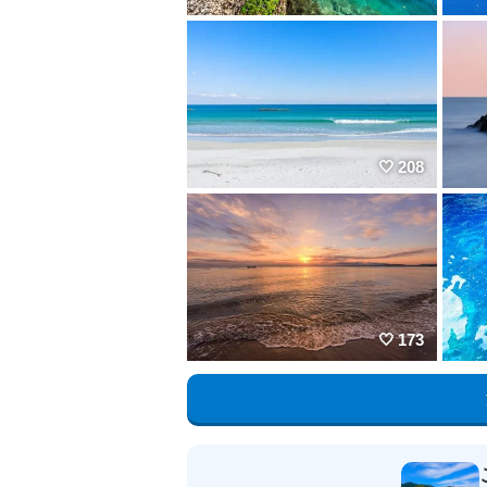
208
173