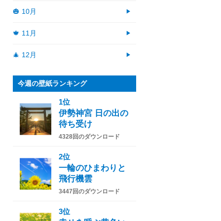
🎃 10月
🍁 11月
🎄 12月
今週の壁紙ランキング
1位
伊勢神宮 日の出の
待ち受け
4328回のダウンロード
2位
一輪のひまわりと
飛行機雲
3447回のダウンロード
3位