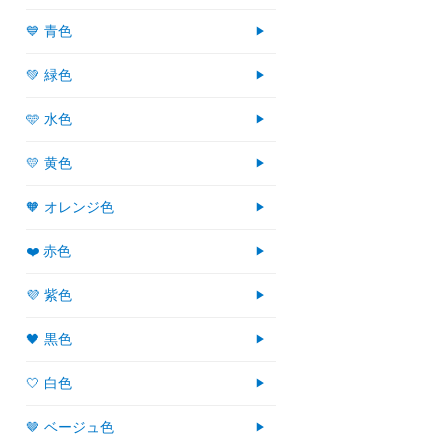
💙 青色
💚 緑色
🩵 水色
💛 黄色
🧡 オレンジ色
❤️ 赤色
💜 紫色
🖤 黒色
🤍 白色
🤎 ベージュ色