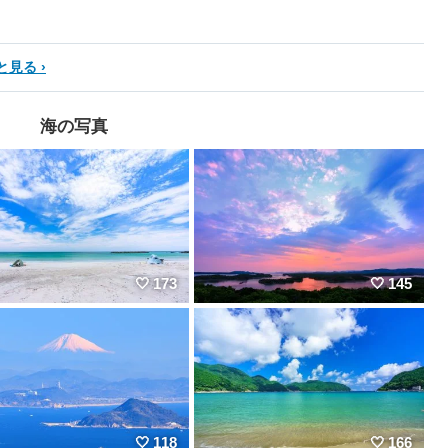
と見る
海の写真
173
145
118
166