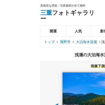
高画質な壁紙・写真素材が全て無料
三重
フォトギャラリ
ー
開運
人気
新
トップ
›
熊野市
›
大泊海水浴場
›
浅
浅瀬の大泊海水浴
画像下側