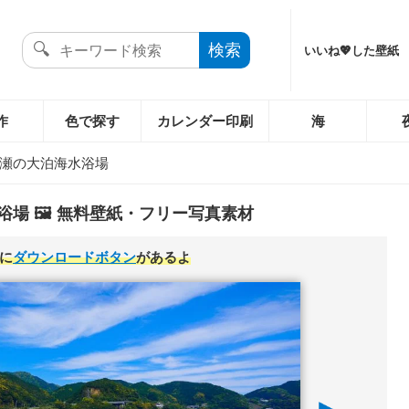
いいね💖した壁紙
作
色で探す
カレンダー印刷
海
瀬の大泊海水浴場
場 🖼️ 無料壁紙・フリー写真素材
に
ダウンロードボタン
があるよ