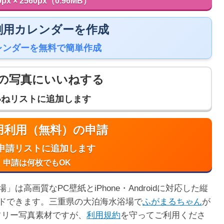
0px × 2560px（0.96MB）
 印刷用カレンダーを作成
レンダーを無料で簡単作成
の写真にいいねする
いねリストに追加します
商用利用（無料）の申請
申請リストに追加します
申請は何枚でもOK
高画質なPC壁紙とiPhone・Androidに対応した縦
ドできます。三重県の大泊海水浴場で
ふがまるちゃん
が
フリー写真素材ですが、
利用規約
を守ってご利用くださ