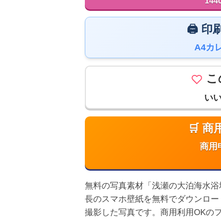
144
🖨️
A4カ
こ
い
🛒 
商用
無料の写真素材「浅瀬の大泊海水浴場」は
長のスマホ壁紙を無料でダウンロー
撮影した写真です。商用利用OKの