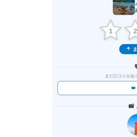
1
ま
まだ口コミがあ

