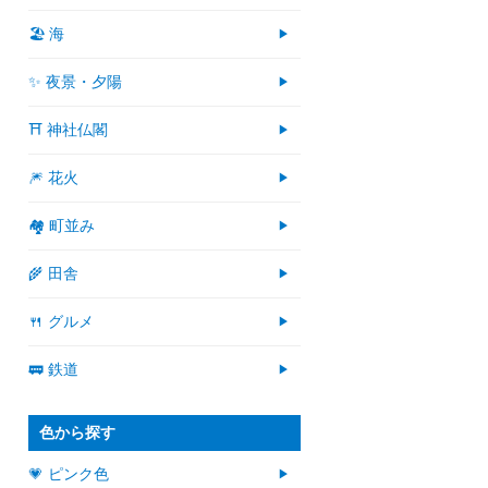
🏖 海
✨ 夜景・夕陽
⛩ 神社仏閣
🎆 花火
🏘 町並み
🌾 田舎
🍴 グルメ
🚃 鉄道
色から探す
💗 ピンク色