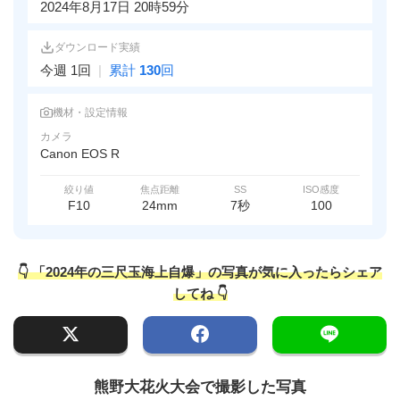
2024年8月17日 20時59分
ダウンロード実績
今週 1回
|
累計
130
回
機材・設定情報
カメラ
Canon EOS R
絞り値
焦点距離
SS
ISO感度
F10
24mm
7秒
100
👇 「2024年の三尺玉海上自爆」の写真が気に入ったらシェア
してね 👇
熊野大花火大会で撮影した写真