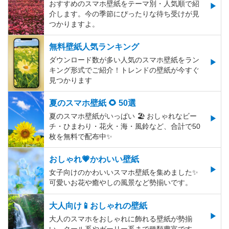
おすすめのスマホ壁紙をテーマ別・人気順で紹
介します。今の季節にぴったりな待ち受けが見
つかりますよ。
無料壁紙人気ランキング
ダウンロード数が多い人気のスマホ壁紙をラン
キング形式でご紹介！トレンドの壁紙が今すぐ
見つかります
夏のスマホ壁紙 🌻 50選
夏のスマホ壁紙がいっぱい 🏖 おしゃれなビー
チ・ひまわり・花火・海・風鈴など、合計で50
枚を無料で配布中✨
おしゃれ💗かわいい壁紙
女子向けのかわいいスマホ壁紙を集めました✨
可愛いお花や癒やしの風景など勢揃いです。
大人向け📱おしゃれの壁紙
大人のスマホをおしゃれに飾れる壁紙が勢揃