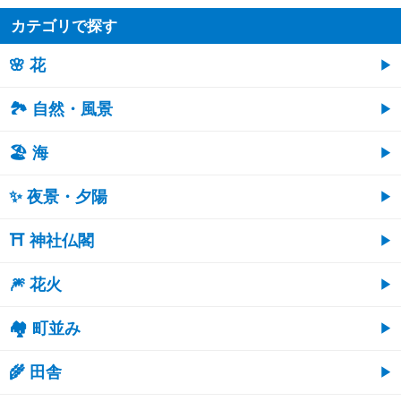
カテゴリで探す
🌸 花
🏞️ 自然・風景
🏖 海
✨ 夜景・夕陽
⛩ 神社仏閣
🎆 花火
🏘 町並み
🌾 田舎