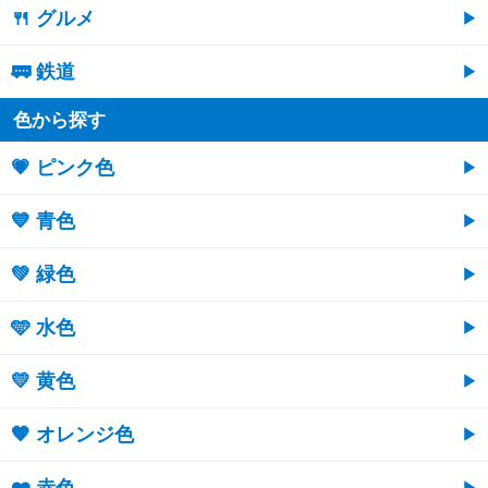
🍴 グルメ
🚃 鉄道
色から探す
💗 ピンク色
💙 青色
💚 緑色
🩵 水色
💛 黄色
🧡 オレンジ色
❤️ 赤色