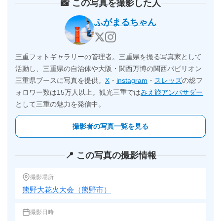
📸 この写真を撮影した人
ふがまるちゃん
三重フォトギャラリーの管理者。三重県を撮る写真家として
活動し、三重県の自治体や大阪・関西万博の関西パビリオン
三重県ブースに写真を提供。
X
・
instagram
・
スレッズ
の総フ
ォロワー数は15万人以上。観光三重では
みえ旅アンバサダー
として三重の魅力を発信中。
撮影者の写真一覧を見る
📍 この写真の撮影情報
撮影場所
熊野大花火大会（熊野市）
撮影日時