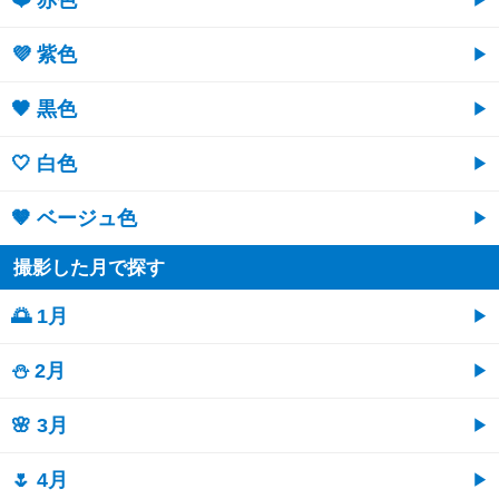
💜 紫色
🖤 黒色
🤍 白色
🤎 ベージュ色
撮影した月で探す
🌅 1月
⛄ 2月
🌸 3月
🌷 4月