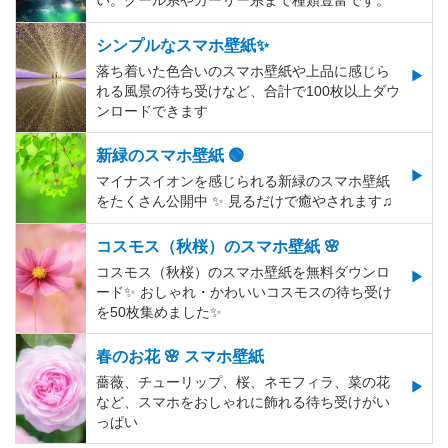
い。クール系やガーリー系まで種類豊富です。
シンプルなスマホ壁紙✨
落ち着いた色合いのスマホ壁紙や上品に感じら
れる風景の待ち受けなど、合計で100枚以上ダウ
ンロードできます
新緑のスマホ壁紙 🟢
マイナスイオンを感じられる新緑のスマホ壁紙
をたくさん公開中 ✨ 見るだけで癒やされます♫
コスモス（秋桜）のスマホ壁紙 🌸
コスモス（秋桜）のスマホ壁紙を無料ダウンロ
ード✨️ おしゃれ・かわいいコスモスの待ち受け
を50枚集めました✨️
春のお花 🌸 スマホ壁紙
薔薇、チューリップ、桜、ネモフィラ、菜の花
など、スマホをおしゃれに飾れる待ち受けがい
っぱい