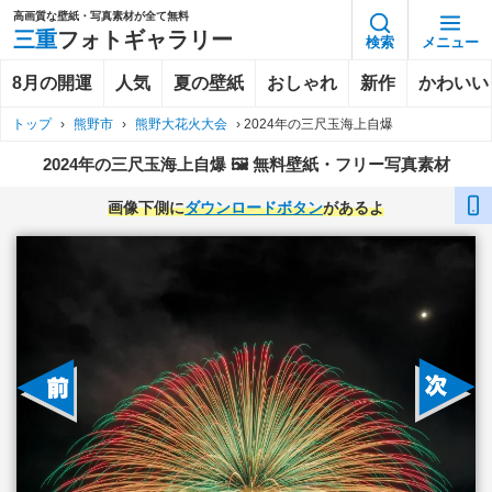
高画質な壁紙・写真素材が全て無料
三重
フォトギャラリー
検索
メニュー
8月の開運
人気
夏の壁紙
おしゃれ
新作
かわいい
トップ
›
熊野市
›
熊野大花火大会
›
2024年の三尺玉海上自爆
2024年の三尺玉海上自爆 🖼️ 無料壁紙・フリー写真素材
画像下側に
ダウンロードボタン
があるよ