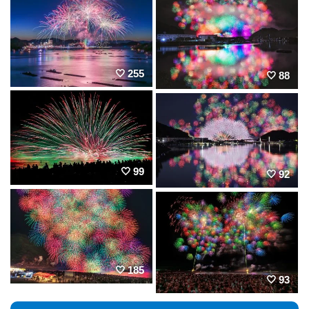
255
88
99
92
185
93