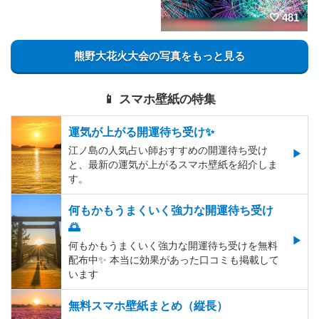
481
熊野大花火大会の写真をもっと見る
📱 スマホ壁紙の特集
運気が上がる開運待ち受け✨
江ノ島の人気占い師おすすめの開運待ち受け
と、最新の運気が上がるスマホ壁紙を紹介しま
す。
何もかもうまくいく強力な開運待ち受け
🌅
何もかもうまくいく強力な開運待ち受けを無料
配布中✨️ 本当に効果があった口コミも掲載して
います
無料スマホ壁紙まとめ（縦長）