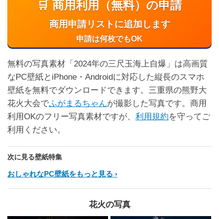
🛒 商用利用（無料）の申請
商用申請リストに追加します
申請は何枚でもOK
無料の写真素材「2024年の三尺玉海上自爆」は高画質
なPC壁紙とiPhone・Androidに対応した縦長のスマホ
壁紙を無料でダウンロードできます。三重県の熊野大
花火大会で
ふがまるちゃん
が撮影した写真です。商用
利用OKのフリー写真素材ですが、
利用規約
を守ってご
利用ください。
次に見る壁紙特集
おしゃれなPC壁紙をもっと見る
花火の写真