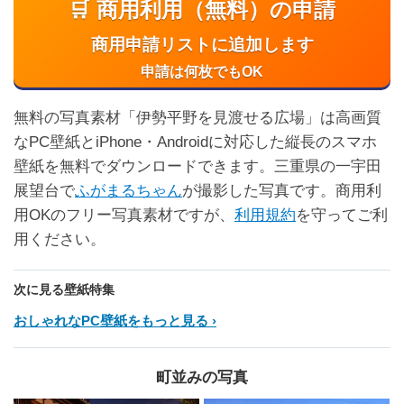
🛒 商用利用（無料）の申請
商用申請リストに追加します
申請は何枚でもOK
無料の写真素材「伊勢平野を見渡せる広場」は高画質
なPC壁紙とiPhone・Androidに対応した縦長のスマホ
壁紙を無料でダウンロードできます。三重県の一宇田
展望台で
ふがまるちゃん
が撮影した写真です。商用利
用OKのフリー写真素材ですが、
利用規約
を守ってご利
用ください。
次に見る壁紙特集
おしゃれなPC壁紙をもっと見る
町並みの写真