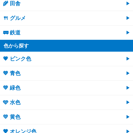
🌾 田舎
🍴 グルメ
🚃 鉄道
色から探す
💗 ピンク色
💙 青色
💚 緑色
🩵 水色
💛 黄色
🧡 オレンジ色