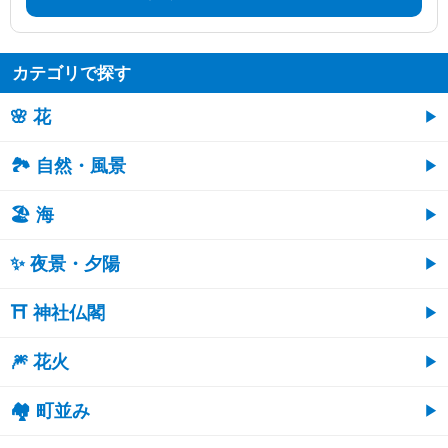
カテゴリで探す
🌸 花
🏞️ 自然・風景
🏖 海
✨ 夜景・夕陽
⛩ 神社仏閣
🎆 花火
🏘 町並み