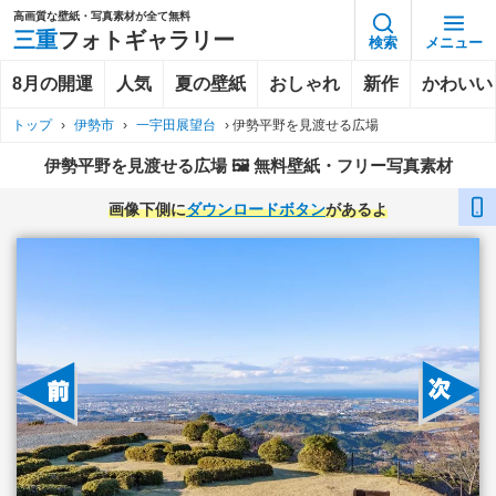
高画質な壁紙・写真素材が全て無料
三重
フォトギャラリー
検索
メニュー
8月の開運
人気
夏の壁紙
おしゃれ
新作
かわいい
トップ
›
伊勢市
›
一宇田展望台
›
伊勢平野を見渡せる広場
伊勢平野を見渡せる広場 🖼️ 無料壁紙・フリー写真素材
画像下側に
ダウンロードボタン
があるよ