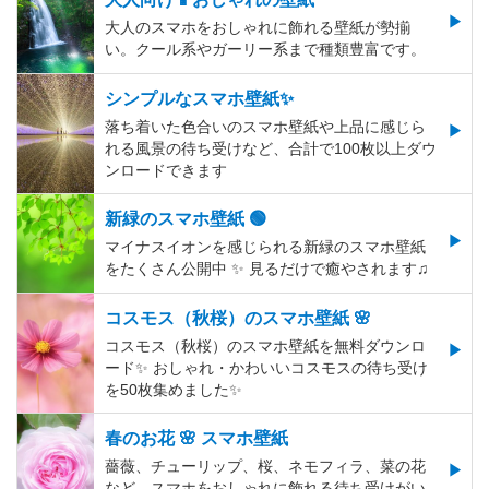
大人のスマホをおしゃれに飾れる壁紙が勢揃
い。クール系やガーリー系まで種類豊富です。
シンプルなスマホ壁紙✨
落ち着いた色合いのスマホ壁紙や上品に感じら
れる風景の待ち受けなど、合計で100枚以上ダウ
ンロードできます
新緑のスマホ壁紙 🟢
マイナスイオンを感じられる新緑のスマホ壁紙
をたくさん公開中 ✨ 見るだけで癒やされます♫
コスモス（秋桜）のスマホ壁紙 🌸
コスモス（秋桜）のスマホ壁紙を無料ダウンロ
ード✨️ おしゃれ・かわいいコスモスの待ち受け
を50枚集めました✨️
春のお花 🌸 スマホ壁紙
薔薇、チューリップ、桜、ネモフィラ、菜の花
など、スマホをおしゃれに飾れる待ち受けがい