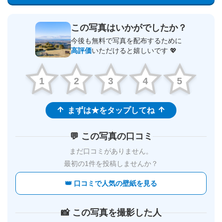
この写真はいかがでしたか？
今後も無料で写真を配布するために
高評価
いただけると嬉しいです 💖
1
2
3
4
5
まずは★をタップしてね
💬 この写真の口コミ
まだ口コミがありません。
最初の1件を投稿しませんか？
👑 口コミで人気の壁紙を見る
📸 この写真を撮影した人