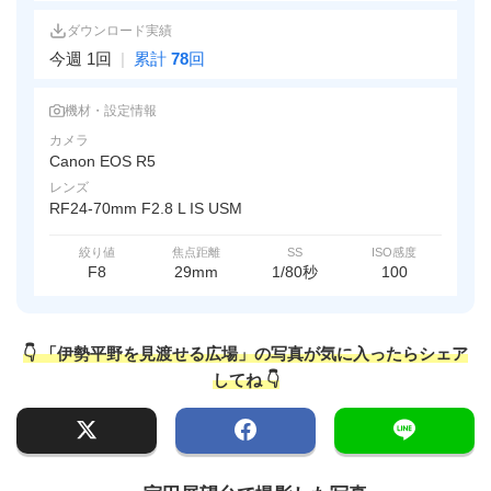
ダウンロード実績
今週 1回
|
累計
78
回
機材・設定情報
カメラ
Canon EOS R5
レンズ
RF24-70mm F2.8 L IS USM
絞り値
焦点距離
SS
ISO感度
F8
29mm
1/80秒
100
👇 「伊勢平野を見渡せる広場」の写真が気に入ったらシェア
してね 👇