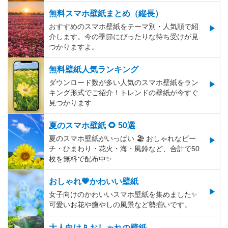
無料スマホ壁紙まとめ（縦長）
おすすめのスマホ壁紙をテーマ別・人気順で紹
介します。今の季節にぴったりな待ち受けが見
つかりますよ。
無料壁紙人気ランキング
ダウンロード数が多い人気のスマホ壁紙をラン
キング形式でご紹介！トレンドの壁紙が今すぐ
見つかります
夏のスマホ壁紙 🌻 50選
夏のスマホ壁紙がいっぱい 🏖 おしゃれなビー
チ・ひまわり・花火・海・風鈴など、合計で50
枚を無料で配布中✨
おしゃれ💗かわいい壁紙
女子向けのかわいいスマホ壁紙を集めました✨
可愛いお花や癒やしの風景など勢揃いです。
大人向け📱おしゃれの壁紙