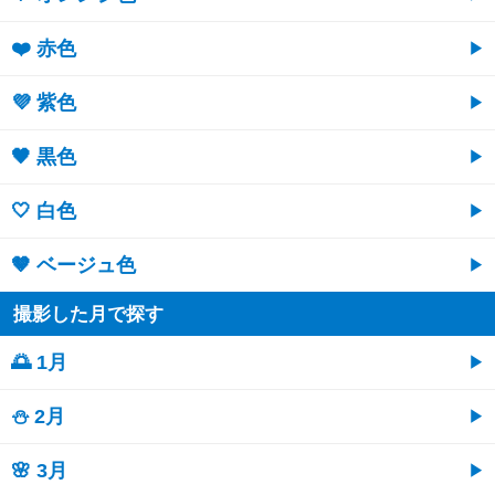
❤️ 赤色
💜 紫色
🖤 黒色
🤍 白色
🤎 ベージュ色
撮影した月で探す
🌅 1月
⛄ 2月
🌸 3月