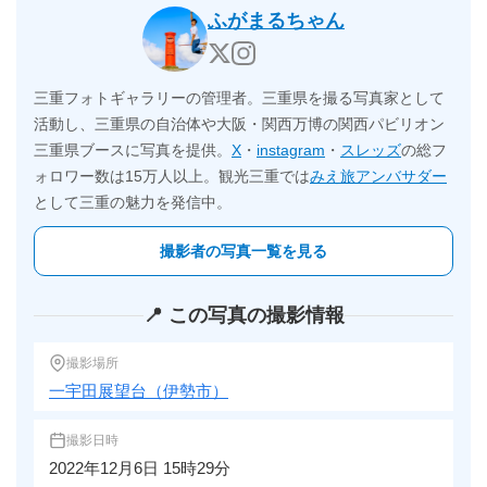
ふがまるちゃん
三重フォトギャラリーの管理者。三重県を撮る写真家として
活動し、三重県の自治体や大阪・関西万博の関西パビリオン
三重県ブースに写真を提供。
X
・
instagram
・
スレッズ
の総フ
ォロワー数は15万人以上。観光三重では
みえ旅アンバサダー
として三重の魅力を発信中。
撮影者の写真一覧を見る
📍 この写真の撮影情報
撮影場所
一宇田展望台（伊勢市）
撮影日時
2022年12月6日 15時29分