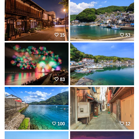
15
53
83
100
12