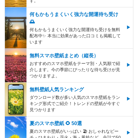
す。
何もかもうまくいく強力な開運待ち受け
🌅
何もかもうまくいく強力な開運待ち受けを無料
配布中✨️ 本当に効果があった口コミも掲載して
います
無料スマホ壁紙まとめ（縦長）
おすすめのスマホ壁紙をテーマ別・人気順で紹
介します。今の季節にぴったりな待ち受けが見
つかりますよ。
無料壁紙人気ランキング
ダウンロード数が多い人気のスマホ壁紙をラン
キング形式でご紹介！トレンドの壁紙が今すぐ
見つかります
夏のスマホ壁紙 🌻 50選
夏のスマホ壁紙がいっぱい 🏖 おしゃれなビー
チ・ひまわり・花火・海・風鈴など、合計で50