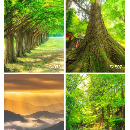
373
507