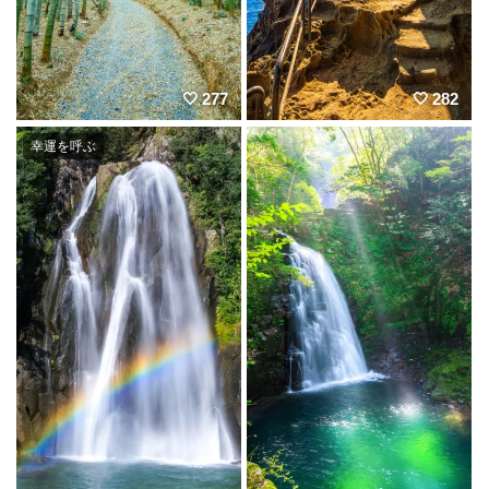
277
282
幸運を呼ぶ