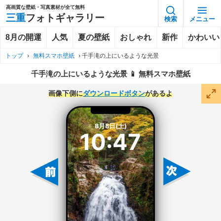
高画質な壁紙・写真素材が全て無料
三重
フォトギャラリー
検索
メニュー
8月の開運
人気
夏の壁紙
おしゃれ
新作
かわいい
トップ
›
無料スマホ壁紙
›
千手滝の上にいるような光景
千手滝の上にいるような光景 📱 無料スマホ壁紙
画像下側に
ダウンロードボタン
があるよ
8月8日(土)
10:47