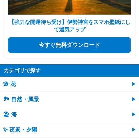
【強力な開運待ち受け】伊勢神宮をスマホ壁紙にし
て運気アップ
今すぐ無料ダウンロード
カテゴリで探す
🌸 花
🏞️ 自然・風景
🏖 海
✨ 夜景・夕陽