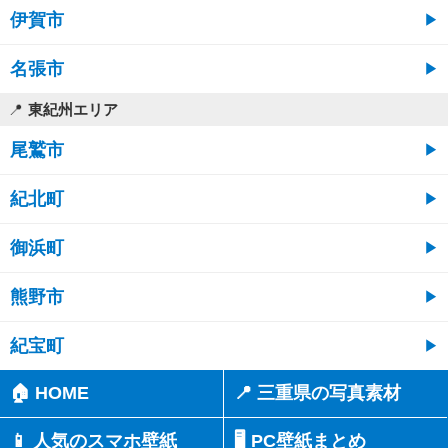
伊賀市
名張市
東紀州エリア
尾鷲市
紀北町
御浜町
熊野市
紀宝町
🏠 HOME
📍 三重県の写真素材
📱 人気のスマホ壁紙
🖥️ PC壁紙まとめ