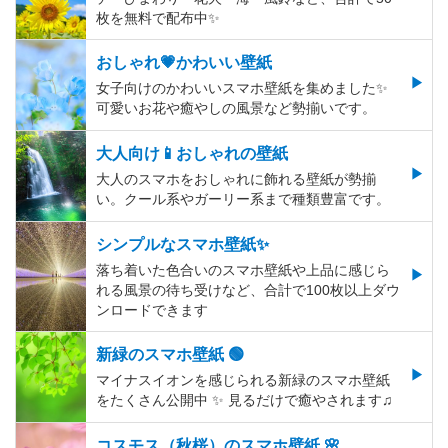
枚を無料で配布中✨
おしゃれ💗かわいい壁紙
女子向けのかわいいスマホ壁紙を集めました✨
可愛いお花や癒やしの風景など勢揃いです。
大人向け📱おしゃれの壁紙
大人のスマホをおしゃれに飾れる壁紙が勢揃
い。クール系やガーリー系まで種類豊富です。
シンプルなスマホ壁紙✨
落ち着いた色合いのスマホ壁紙や上品に感じら
れる風景の待ち受けなど、合計で100枚以上ダウ
ンロードできます
新緑のスマホ壁紙 🟢
マイナスイオンを感じられる新緑のスマホ壁紙
をたくさん公開中 ✨ 見るだけで癒やされます♫
コスモス（秋桜）のスマホ壁紙 🌸