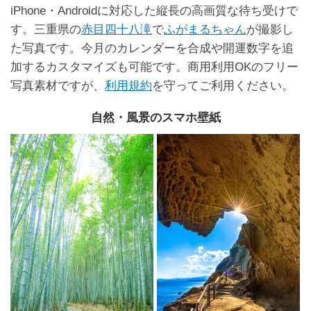
iPhone・Androidに対応した縦長の高画質な待ち受けで
す。三重県の
赤目四十八滝
で
ふがまるちゃん
が撮影し
た写真です。今月のカレンダーを合成や開運数字を追
加するカスタマイズも可能です。商用利用OKのフリー
写真素材ですが、
利用規約
を守ってご利用ください。
自然・風景のスマホ壁紙