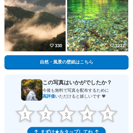
330
1237
自然・風景の壁紙はこちら
この写真はいかがでしたか？
今後も無料で写真を配布するために
高評価
いただけると嬉しいです 💖
1
2
3
4
5
まずは★をタップしてね