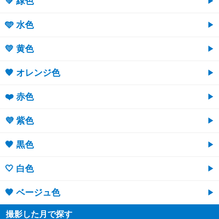
💚 緑色
🩵 水色
💛 黄色
🧡 オレンジ色
❤️ 赤色
💜 紫色
🖤 黒色
🤍 白色
🤎 ベージュ色
撮影した月で探す