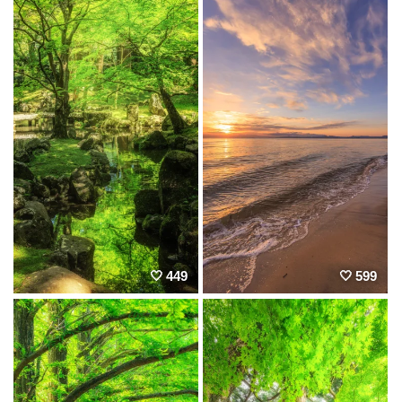
449
599