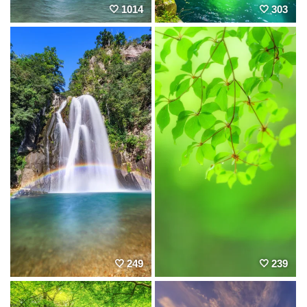
1014
303
249
239