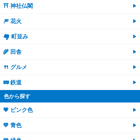
⛩ 神社仏閣
🎆 花火
🏘 町並み
🌾 田舎
🍴 グルメ
🚃 鉄道
色から探す
💗 ピンク色
💙 青色