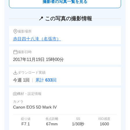
撮影者の写真一覧を見る
📍 この写真の撮影情報
撮影場所
赤目四十八滝（名張市）
撮影日時
2017年11月19日 15時00分
ダウンロード実績
今週 1回
|
累計
633
回
機材・設定情報
カメラ
Canon EOS 5D Mark IV
絞り値
焦点距離
SS
ISO感度
F7.1
67mm
1/30秒
1600