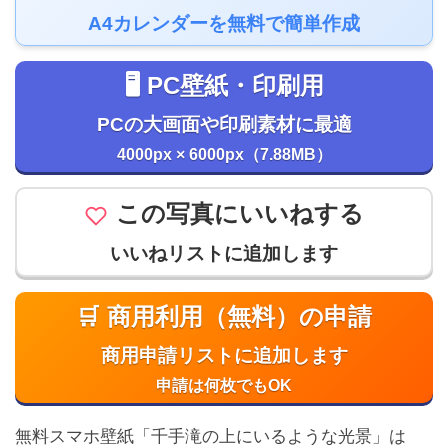
A4カレンダーを無料で簡単作成
🖥️ PC壁紙・印刷用
PCの大画面や印刷素材に最適
4000px × 6000px（7.88MB）
この写真にいいねする
いいねリストに追加します
🛒 商用利用（無料）の申請
商用申請リストに追加します
申請は何枚でもOK
無料スマホ壁紙「千手滝の上にいるような光景」は