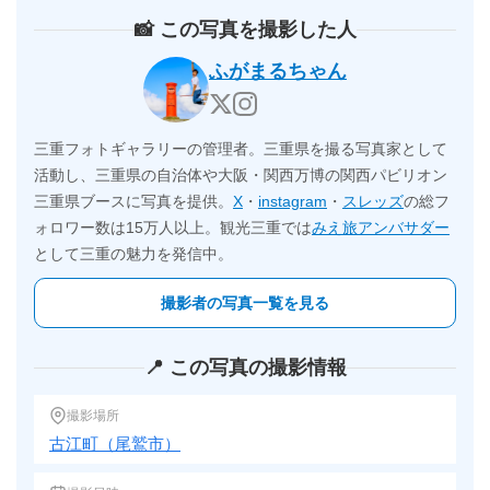
📸 この写真を撮影した人
ふがまるちゃん
三重フォトギャラリーの管理者。三重県を撮る写真家として
活動し、三重県の自治体や大阪・関西万博の関西パビリオン
三重県ブースに写真を提供。
X
・
instagram
・
スレッズ
の総フ
ォロワー数は15万人以上。観光三重では
みえ旅アンバサダー
として三重の魅力を発信中。
撮影者の写真一覧を見る
📍 この写真の撮影情報
撮影場所
古江町（尾鷲市）