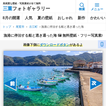
高画質な壁紙・写真素材が全て無料
三重
フォトギャラリー
検索
メニュー
8月の開運
人気
夏の壁紙
おしゃれ
新作
かわいい
トップ
›
尾鷲市
›
古江町
›
漁港に停泊する船と透き通った海
漁港に停泊する船と透き通った海 🖼️ 無料壁紙・フリー写真素材
画像下側に
ダウンロードボタン
があるよ