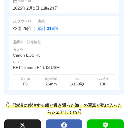
撮影日時
2025年2月9日 13時24分
ダウンロード実績
今週 26回
|
累計
316
回
機材・設定情報
カメラ
Canon EOS R5
レンズ
RF14-35mm F4 L IS USM
絞り値
焦点距離
SS
ISO感度
F8
26mm
1/160秒
100
👇 「漁港に停泊する船と透き通った海」の写真が気に入った
らシェアしてね 👇