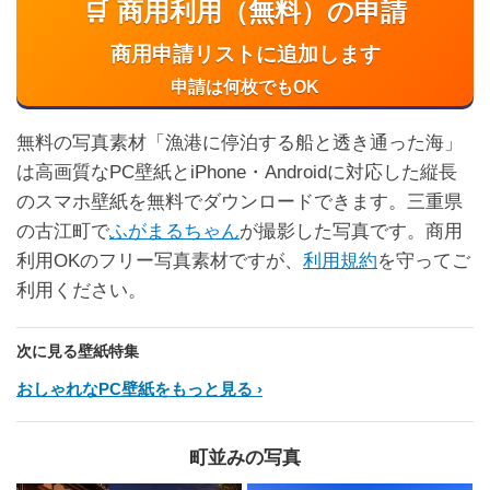
🛒 商用利用（無料）の申請
商用申請リストに追加します
申請は何枚でもOK
無料の写真素材「漁港に停泊する船と透き通った海」
は高画質なPC壁紙とiPhone・Androidに対応した縦長
のスマホ壁紙を無料でダウンロードできます。三重県
の古江町で
ふがまるちゃん
が撮影した写真です。商用
利用OKのフリー写真素材ですが、
利用規約
を守ってご
利用ください。
次に見る壁紙特集
おしゃれなPC壁紙をもっと見る
町並みの写真