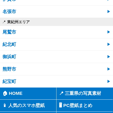
名張市
東紀州エリア
尾鷲市
紀北町
御浜町
熊野市
紀宝町
🏠 HOME
📍 三重県の写真素材
📱 人気のスマホ壁紙
🖥️ PC壁紙まとめ