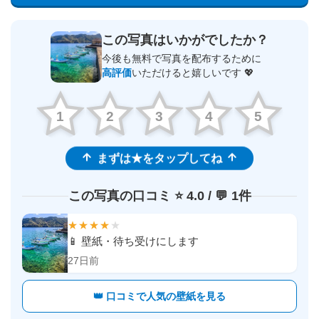
この写真はいかがでしたか？
今後も無料で写真を配布するために
高評価
いただけると嬉しいです 💖
1
2
3
4
5
まずは★をタップしてね
この写真の口コミ ⭐️ 4.0 / 💬 1件
★★★★
★
📱 壁紙・待ち受けにします
27日前
👑 口コミで人気の壁紙を見る