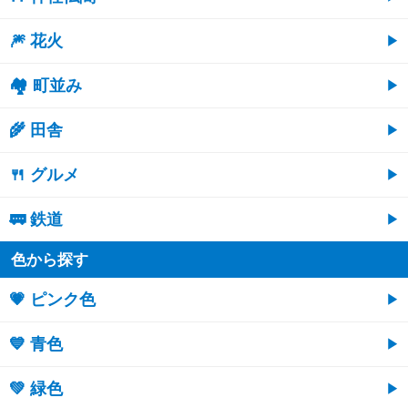
🎆 花火
🏘 町並み
🌾 田舎
🍴 グルメ
🚃 鉄道
色から探す
💗 ピンク色
💙 青色
💚 緑色