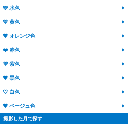
🩵 水色
💛 黄色
🧡 オレンジ色
❤️ 赤色
💜 紫色
🖤 黒色
🤍 白色
🤎 ベージュ色
撮影した月で探す