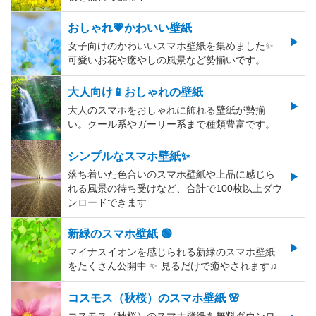
おしゃれ💗かわいい壁紙
女子向けのかわいいスマホ壁紙を集めました✨
可愛いお花や癒やしの風景など勢揃いです。
大人向け📱おしゃれの壁紙
大人のスマホをおしゃれに飾れる壁紙が勢揃
い。クール系やガーリー系まで種類豊富です。
シンプルなスマホ壁紙✨
落ち着いた色合いのスマホ壁紙や上品に感じら
れる風景の待ち受けなど、合計で100枚以上ダウ
ンロードできます
新緑のスマホ壁紙 🟢
マイナスイオンを感じられる新緑のスマホ壁紙
をたくさん公開中 ✨ 見るだけで癒やされます♫
コスモス（秋桜）のスマホ壁紙 🌸