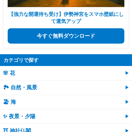
【強力な開運待ち受け】伊勢神宮をスマホ壁紙にし
て運気アップ
今すぐ無料ダウンロード
カテゴリで探す
🌸 花
🏞️ 自然・風景
🏖 海
✨ 夜景・夕陽
⛩ 神社仏閣