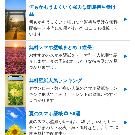
何もかもうまくいく強力な開運待ち受け
🌅
何もかもうまくいく強力な開運待ち受けを無料
配布中✨️ 本当に効果があった口コミも掲載して
います
無料スマホ壁紙まとめ（縦長）
おすすめのスマホ壁紙をテーマ別・人気順で紹
介します。今の季節にぴったりな待ち受けが見
つかりますよ。
無料壁紙人気ランキング
ダウンロード数が多い人気のスマホ壁紙をラン
キング形式でご紹介！トレンドの壁紙が今すぐ
見つかります
夏のスマホ壁紙 🌻 50選
夏のスマホ壁紙がいっぱい 🏖 おしゃれなビー
チ・ひまわり・花火・海・風鈴など、合計で50
枚を無料で配布中✨