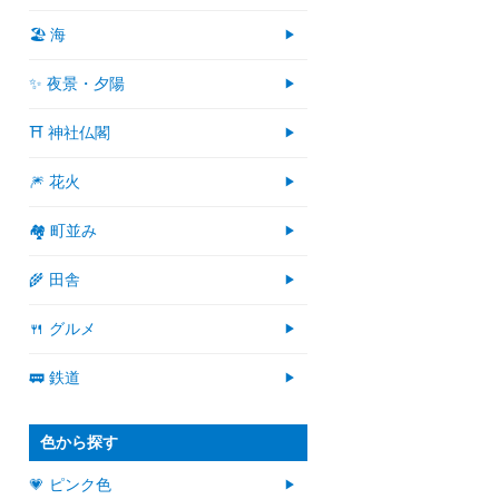
🏖 海
✨ 夜景・夕陽
⛩ 神社仏閣
🎆 花火
🏘 町並み
🌾 田舎
🍴 グルメ
🚃 鉄道
色から探す
💗 ピンク色