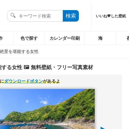
いいね💖した壁紙
作
色で探す
カレンダー印刷
海
絶景を堪能する女性
する女性 🖼️ 無料壁紙・フリー写真素材
に
ダウンロードボタン
があるよ