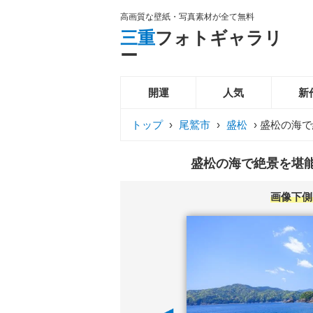
高画質な壁紙・写真素材が全て無料
三重
フォトギャラリ
ー
開運
人気
新
トップ
›
尾鷲市
›
盛松
›
盛松の海で
盛松の海で絶景を堪能
画像下側