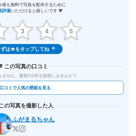
今後も無料で写真を配布するために
高評価
いただけると嬉しいです 💖
2
3
4
5
ずは★をタップしてね
💬 この写真の口コミ
りません。
最初の1件を投稿しませんか？
 口コミで人気の壁紙を見る
 この写真を撮影した人
ふがまるちゃん