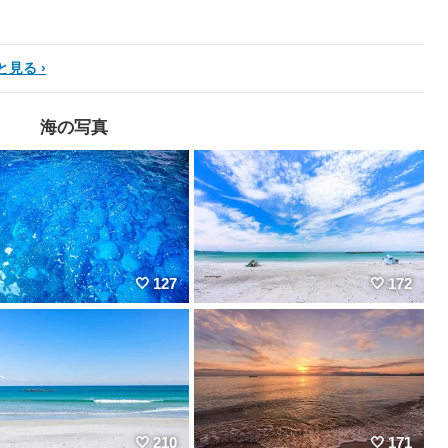
と見る
海の写真
127
172
210
171