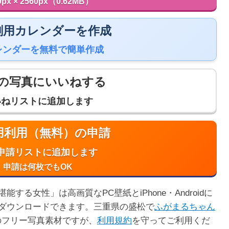
0px × 2560px（0.62MB）
 印刷用カレンダーを作成
レンダーを無料で簡単作成
の写真にいいねする
いねリストに追加します
商用利用（無料）の申請
申請リストに追加します
申請は何枚でもOK
る女性」は高画質なPC壁紙とiPhone・Androidに
ダウンロードできます。三重県の盛松で
ふがまるちゃん
のフリー写真素材ですが、
利用規約
を守ってご利用くだ