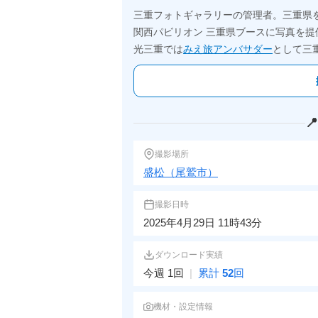
三重フォトギャラリーの管理者。三重県
関西パビリオン 三重県ブースに写真を提
光三重では
みえ旅アンバサダー
として三

撮影場所
盛松（尾鷲市）
撮影日時
2025年4月29日 11時43分
ダウンロード実績
今週 1回
|
累計
52
回
機材・設定情報