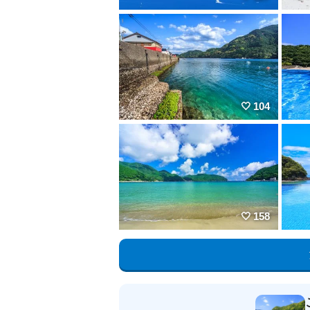
104
158