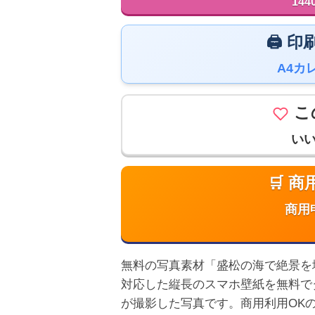
144
🖨️
A4カ
こ
い
🛒 
商用
無料の写真素材「盛松の海で絶景を堪能す
対応した縦長のスマホ壁紙を無料で
が撮影した写真です。商用利用OK