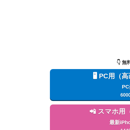
👇️
🖥️ PC
P
600
📲 スマホ
最新iPh