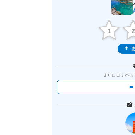
1
ま
まだ口コミがあ

