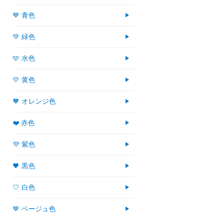
💙 青色
💚 緑色
🩵 水色
💛 黄色
🧡 オレンジ色
❤️ 赤色
💜 紫色
🖤 黒色
🤍 白色
🤎 ベージュ色