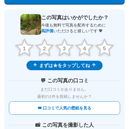
この写真はいかがでしたか？
今後も無料で写真を配布するために
高評価
いただけると嬉しいです 💖
1
2
3
4
5
まずは★をタップしてね
💬 この写真の口コミ
まだ口コミがありません。
最初の1件を投稿しませんか？
👑 口コミで人気の壁紙を見る
📸 この写真を撮影した人