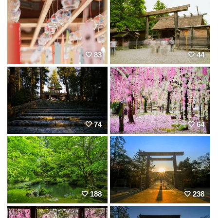
83
44
74
64
188
238