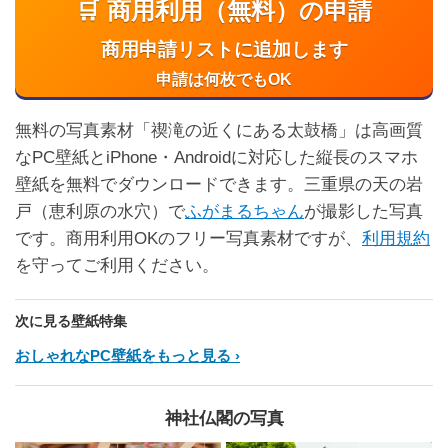
🛒 商用利用（無料）の申請
商用申請リストに追加します
申請は何枚でもOK
無料の写真素材「禊滝の近くにある太鼓橋」は高画質
なPC壁紙とiPhone・Androidに対応した縦長のスマホ
壁紙を無料でダウンロードできます。三重県の天の岩
戸（恵利原の水穴）で
ふがまるちゃん
が撮影した写真
です。商用利用OKのフリー写真素材ですが、
利用規約
を守ってご利用ください。
次に見る壁紙特集
おしゃれなPC壁紙をもっと見る
神社仏閣の写真