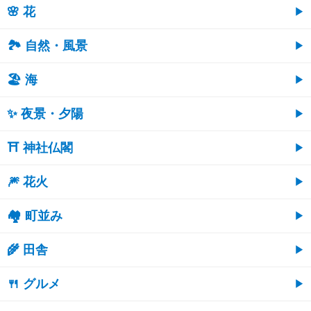
🌸 花
🏞️ 自然・風景
🏖 海
✨ 夜景・夕陽
⛩ 神社仏閣
🎆 花火
🏘 町並み
🌾 田舎
🍴 グルメ