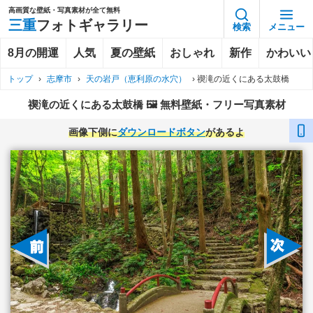
高画質な壁紙・写真素材が全て無料
三重
フォトギャラリー
検索
メニュー
8月の開運
人気
夏の壁紙
おしゃれ
新作
かわいい
トップ
›
志摩市
›
天の岩戸（恵利原の水穴）
›
禊滝の近くにある太鼓橋
禊滝の近くにある太鼓橋 🖼️ 無料壁紙・フリー写真素材
画像下側に
ダウンロードボタン
があるよ