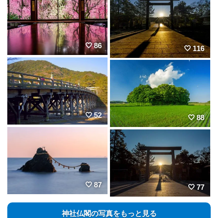
86
116
52
88
87
77
神社仏閣の写真をもっと見る