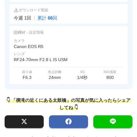
ダウンロード実績
今週 1回
|
累計
66
回
機材・設定情報
カメラ
Canon EOS R5
レンズ
RF24-70mm F2.8 L IS USM
絞り値
焦点距離
SS
ISO感度
F6.3
24mm
1/4秒
800
👇 「禊滝の近くにある太鼓橋」の写真が気に入ったらシェア
してね 👇