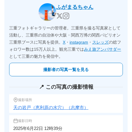
ふがまるちゃん
三重フォトギャラリーの管理者。三重県を撮る写真家として
活動し、三重県の自治体や大阪・関西万博の関西パビリオン
三重県ブースに写真を提供。
X
・
instagram
・
スレッズ
の総フ
ォロワー数は15万人以上。観光三重では
みえ旅アンバサダー
として三重の魅力を発信中。
撮影者の写真一覧を見る
📍 この写真の撮影情報
撮影場所
天の岩戸（恵利原の水穴）（志摩市）
撮影日時
2025年6月22日 12時39分