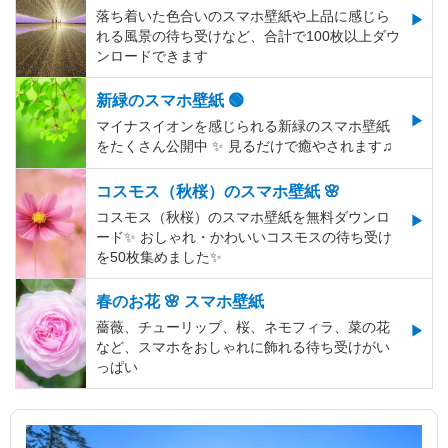
落ち着いた色合いのスマホ壁紙や上品に感じら
れる風景の待ち受けなど、合計で100枚以上ダウ
ンロードできます
新緑のスマホ壁紙 🟢
マイナスイオンを感じられる新緑のスマホ壁紙
をたくさん公開中 ✨ 見るだけで癒やされます♫
コスモス（秋桜）のスマホ壁紙 🌸
コスモス（秋桜）のスマホ壁紙を無料ダウンロ
ード✨️ おしゃれ・かわいいコスモスの待ち受け
を50枚集めました✨️
春のお花 🌸 スマホ壁紙
薔薇、チューリップ、桜、ネモフィラ、菜の花
など、スマホをおしゃれに飾れる待ち受けがい
っぱい