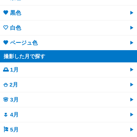
🖤 黒色
🤍 白色
🤎 ベージュ色
撮影した月で探す
🌅 1月
⛄ 2月
🌸 3月
🌷 4月
🎏 5月