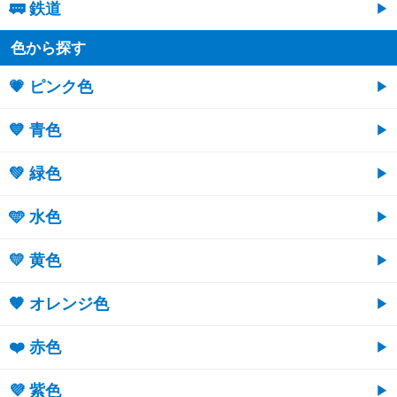
🚃 鉄道
色から探す
💗 ピンク色
💙 青色
💚 緑色
🩵 水色
💛 黄色
🧡 オレンジ色
❤️ 赤色
💜 紫色