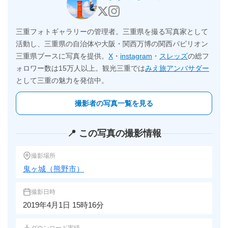
三重フォトギャラリーの管理者。三重県を撮る写真家として
活動し、三重県の自治体や大阪・関西万博の関西パビリオン
三重県ブースに写真を提供。
X
・
instagram
・
スレッズ
の総フ
ォロワー数は15万人以上。観光三重では
みえ旅アンバサダー
として三重の魅力を発信中。
撮影者の写真一覧を見る
📍 この写真の撮影情報
撮影場所
鬼ヶ城（熊野市）
撮影日時
2019年4月1日 15時16分