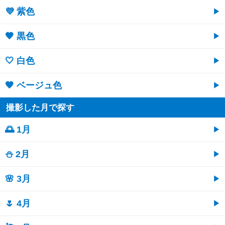
💜 紫色
🖤 黒色
🤍 白色
🤎 ベージュ色
撮影した月で探す
🌅 1月
⛄ 2月
🌸 3月
🌷 4月