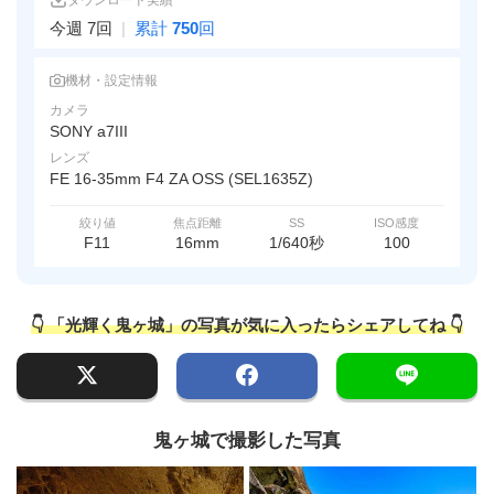
ダウンロード実績
今週 7回
|
累計
750
回
機材・設定情報
カメラ
SONY a7III
レンズ
FE 16-35mm F4 ZA OSS (SEL1635Z)
絞り値
焦点距離
SS
ISO感度
F11
16mm
1/640秒
100
👇 「光輝く鬼ヶ城」の写真が気に入ったらシェアしてね 👇
鬼ヶ城で撮影した写真