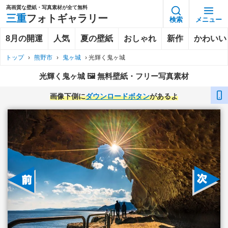
高画質な壁紙・写真素材が全て無料
三重
フォトギャラリー
検索
メニュー
8月の開運
人気
夏の壁紙
おしゃれ
新作
かわいい
トップ
›
熊野市
›
鬼ヶ城
›
光輝く鬼ヶ城
光輝く鬼ヶ城 🖼️ 無料壁紙・フリー写真素材
画像下側に
ダウンロードボタン
があるよ