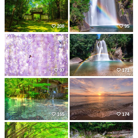
208
95
97
171
165
174