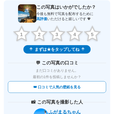
この写真はいかがでしたか？
今後も無料で写真を配布するために
高評価
いただけると嬉しいです 💖
1
2
3
4
5
まずは★をタップしてね
💬 この写真の口コミ
まだ口コミがありません。
最初の1件を投稿しませんか？
👑 口コミで人気の壁紙を見る
📸 この写真を撮影した人
ふがまるちゃん