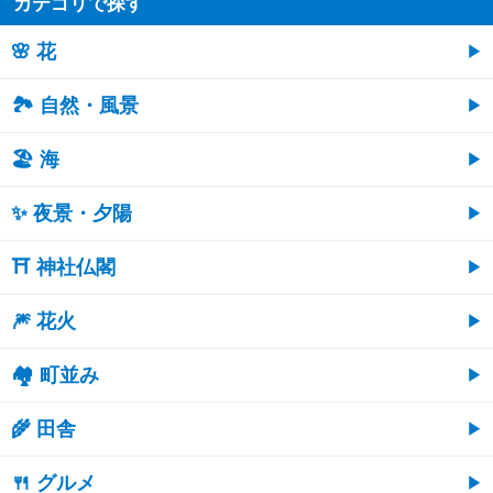
カテゴリで探す
🌸 花
🏞️ 自然・風景
🏖 海
✨ 夜景・夕陽
⛩ 神社仏閣
🎆 花火
🏘 町並み
🌾 田舎
🍴 グルメ