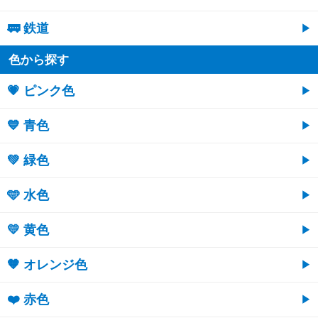
🚃 鉄道
色から探す
💗 ピンク色
💙 青色
💚 緑色
🩵 水色
💛 黄色
🧡 オレンジ色
❤️ 赤色