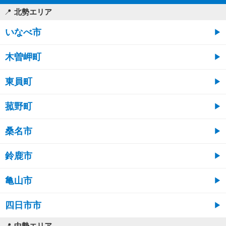
北勢エリア
いなべ市
木曽岬町
東員町
菰野町
桑名市
鈴鹿市
亀山市
四日市市
中勢エリア