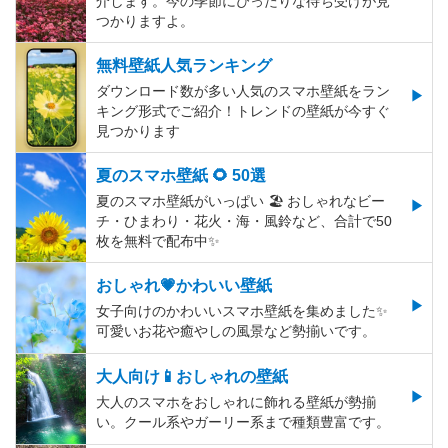
介します。今の季節にぴったりな待ち受けが見
つかりますよ。
無料壁紙人気ランキング
ダウンロード数が多い人気のスマホ壁紙をラン
キング形式でご紹介！トレンドの壁紙が今すぐ
見つかります
夏のスマホ壁紙 🌻 50選
夏のスマホ壁紙がいっぱい 🏖 おしゃれなビー
チ・ひまわり・花火・海・風鈴など、合計で50
枚を無料で配布中✨
おしゃれ💗かわいい壁紙
女子向けのかわいいスマホ壁紙を集めました✨
可愛いお花や癒やしの風景など勢揃いです。
大人向け📱おしゃれの壁紙
大人のスマホをおしゃれに飾れる壁紙が勢揃
い。クール系やガーリー系まで種類豊富です。