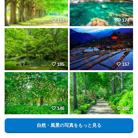
157
174
185
157
146
160
自然・風景の写真をもっと見る