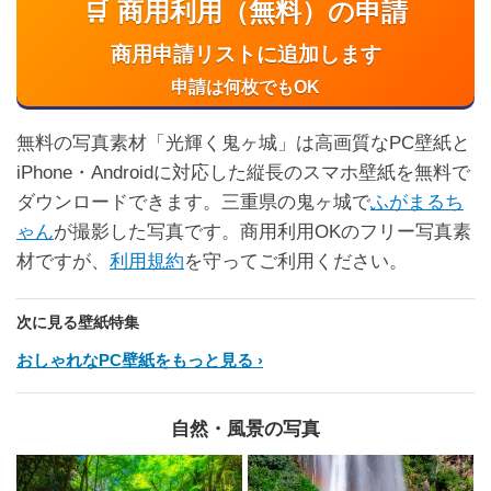
🛒 商用利用（無料）の申請
商用申請リストに追加します
申請は何枚でもOK
無料の写真素材「光輝く鬼ヶ城」は高画質なPC壁紙と
iPhone・Androidに対応した縦長のスマホ壁紙を無料で
ダウンロードできます。三重県の鬼ヶ城で
ふがまるち
ゃん
が撮影した写真です。商用利用OKのフリー写真素
材ですが、
利用規約
を守ってご利用ください。
次に見る壁紙特集
おしゃれなPC壁紙をもっと見る
自然・風景の写真