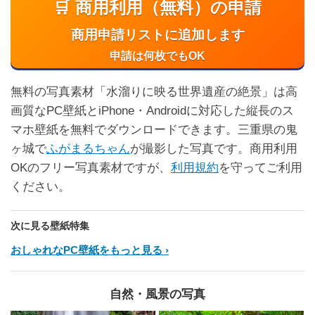
🛒 商用利用（無料）の申請
商用申請リストに追加します
申請は何枚でもOK
無料の写真素材「水溜りに映る世界遺産の絶景」は高
画質なPC壁紙とiPhone・Androidに対応した縦長のス
マホ壁紙を無料でダウンロードできます。三重県の鬼
ヶ城で
ふがまるちゃん
が撮影した写真です。商用利用
OKのフリー写真素材ですが、
利用規約
を守ってご利用
ください。
次に見る壁紙特集
おしゃれなPC壁紙をもっと見る
自然・風景の写真