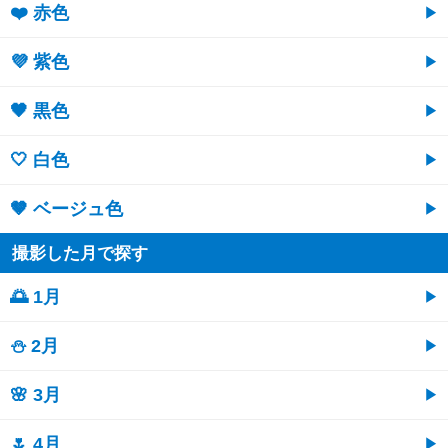
❤️ 赤色
💜 紫色
🖤 黒色
🤍 白色
🤎 ベージュ色
撮影した月で探す
🌅 1月
⛄ 2月
🌸 3月
🌷 4月