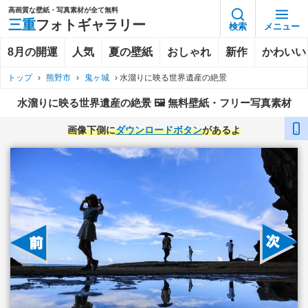
高画質な壁紙・写真素材が全て無料
三重
フォトギャラリー
検索
メニュー
8月の開運
人気
夏の壁紙
おしゃれ
新作
かわいい
トップ
›
熊野市
›
鬼ヶ城
›
水溜りに映る世界遺産の絶景
水溜りに映る世界遺産の絶景 🖼️ 無料壁紙・フリー写真素材
画像下側に
ダウンロードボタン
があるよ