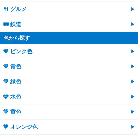
🍴 グルメ
🚃 鉄道
色から探す
💗 ピンク色
💙 青色
💚 緑色
🩵 水色
💛 黄色
🧡 オレンジ色