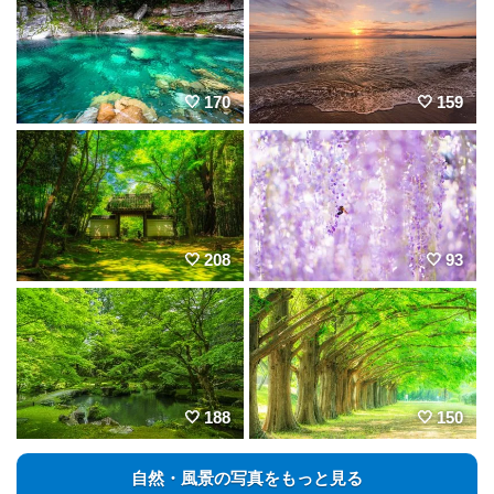
170
159
208
93
188
150
自然・風景の写真をもっと見る