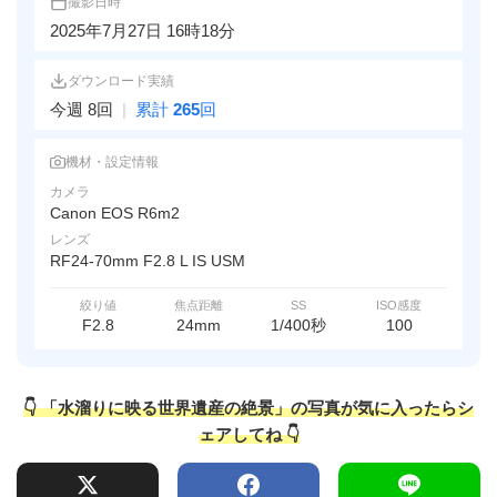
撮影日時
2025年7月27日 16時18分
ダウンロード実績
今週 8回
|
累計
265
回
機材・設定情報
カメラ
Canon EOS R6m2
レンズ
RF24-70mm F2.8 L IS USM
絞り値
焦点距離
SS
ISO感度
F2.8
24mm
1/400秒
100
👇 「水溜りに映る世界遺産の絶景」の写真が気に入ったらシ
ェアしてね 👇