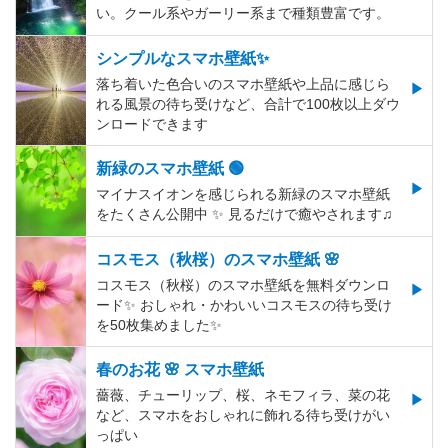
い。クール系やガーリー系まで種類豊富です。
シンプルなスマホ壁紙✨
落ち着いた色合いのスマホ壁紙や上品に感じら
れる風景の待ち受けなど、合計で100枚以上ダウ
ンロードできます
新緑のスマホ壁紙 🟢
マイナスイオンを感じられる新緑のスマホ壁紙
をたくさん公開中 ✨ 見るだけで癒やされます♫
コスモス（秋桜）のスマホ壁紙 🌸
コスモス（秋桜）のスマホ壁紙を無料ダウンロ
ード✨️ おしゃれ・かわいいコスモスの待ち受け
を50枚集めました✨️
春のお花 🌸 スマホ壁紙
薔薇、チューリップ、桜、ネモフィラ、菜の花
など、スマホをおしゃれに飾れる待ち受けがい
っぱい