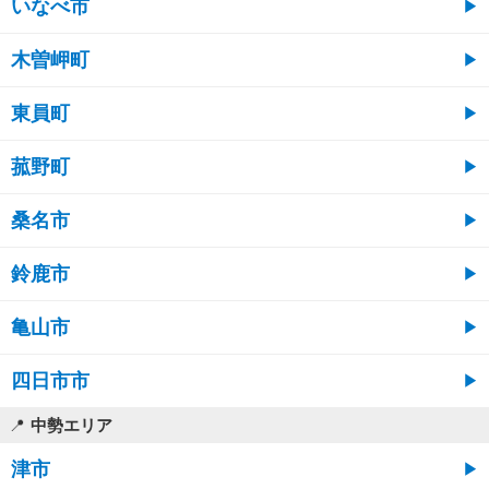
いなべ市
木曽岬町
東員町
菰野町
桑名市
鈴鹿市
亀山市
四日市市
中勢エリア
津市