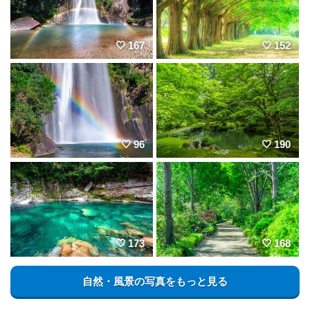
167
152
96
190
173
168
自然・風景の写真をもっと見る