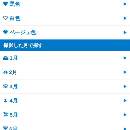
🖤 黒色
🤍 白色
🤎 ベージュ色
撮影した月で探す
🌅 1月
⛄ 2月
🌸 3月
🌷 4月
🎏 5月
☔ 6月