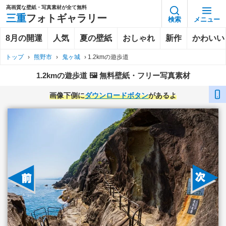
高画質な壁紙・写真素材が全て無料
三重
フォトギャラリー
検索
メニュー
8月の開運
人気
夏の壁紙
おしゃれ
新作
かわいい
トップ
›
熊野市
›
鬼ヶ城
›
1.2kmの遊歩道
1.2kmの遊歩道 🖼️ 無料壁紙・フリー写真素材
画像下側に
ダウンロードボタン
があるよ