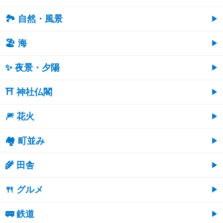
🏞️ 自然・風景
🏖 海
✨ 夜景・夕陽
⛩ 神社仏閣
🎆 花火
🏘 町並み
🌾 田舎
🍴 グルメ
🚃 鉄道