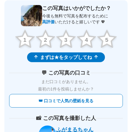
この写真はいかがでしたか？
今後も無料で写真を配布するために
高評価
いただけると嬉しいです 💖
1
2
3
4
5
まずは★をタップしてね
💬 この写真の口コミ
まだ口コミがありません。
最初の1件を投稿しませんか？
👑 口コミで人気の壁紙を見る
📸 この写真を撮影した人
ふがまるちゃん