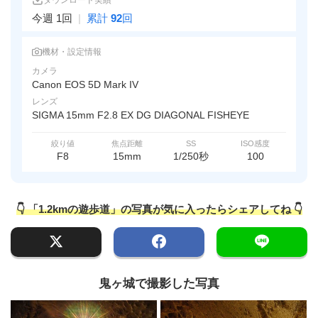
ダウンロード実績
今週 1回
|
累計
92
回
機材・設定情報
カメラ
Canon EOS 5D Mark IV
レンズ
SIGMA 15mm F2.8 EX DG DIAGONAL FISHEYE
絞り値
焦点距離
SS
ISO感度
F8
15mm
1/250秒
100
👇 「1.2kmの遊歩道」の写真が気に入ったらシェアしてね 👇
鬼ヶ城で撮影した写真