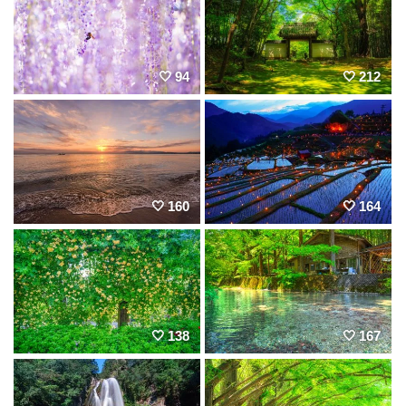
94
212
160
164
138
167