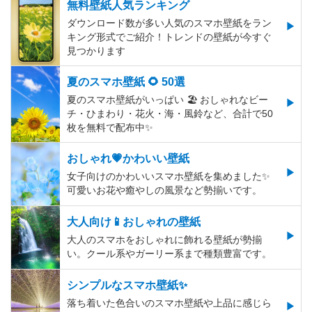
無料壁紙人気ランキング
ダウンロード数が多い人気のスマホ壁紙をラン
キング形式でご紹介！トレンドの壁紙が今すぐ
見つかります
夏のスマホ壁紙 🌻 50選
夏のスマホ壁紙がいっぱい 🏖 おしゃれなビー
チ・ひまわり・花火・海・風鈴など、合計で50
枚を無料で配布中✨
おしゃれ💗かわいい壁紙
女子向けのかわいいスマホ壁紙を集めました✨
可愛いお花や癒やしの風景など勢揃いです。
大人向け📱おしゃれの壁紙
大人のスマホをおしゃれに飾れる壁紙が勢揃
い。クール系やガーリー系まで種類豊富です。
シンプルなスマホ壁紙✨
落ち着いた色合いのスマホ壁紙や上品に感じら