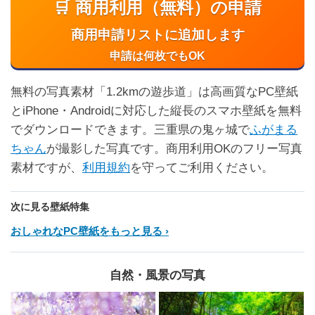
🛒 商用利用（無料）の申請
商用申請リストに追加します
申請は何枚でもOK
無料の写真素材「1.2kmの遊歩道」は高画質なPC壁紙
とiPhone・Androidに対応した縦長のスマホ壁紙を無料
でダウンロードできます。三重県の鬼ヶ城で
ふがまる
ちゃん
が撮影した写真です。商用利用OKのフリー写真
素材ですが、
利用規約
を守ってご利用ください。
次に見る壁紙特集
おしゃれなPC壁紙をもっと見る
自然・風景の写真