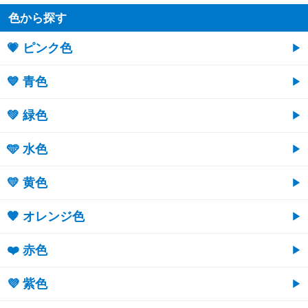
色から探す
💗 ピンク色
💙 青色
💚 緑色
🩵 水色
💛 黄色
🧡 オレンジ色
❤️ 赤色
💜 紫色