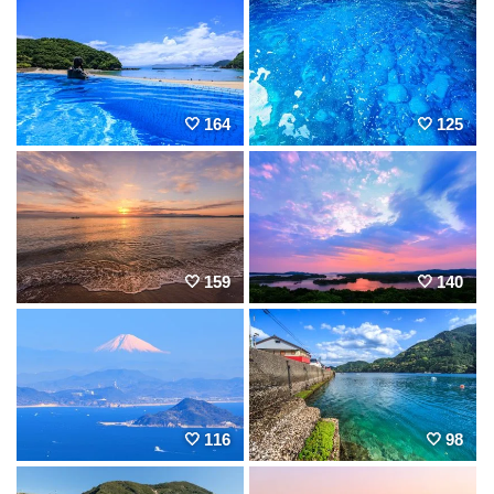
164
125
159
140
116
98