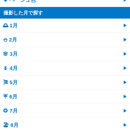
🤎 ベージュ色
撮影した月で探す
🌅 1月
⛄ 2月
🌸 3月
🌷 4月
🎏 5月
☔ 6月
🌻 7月
🏖 8月