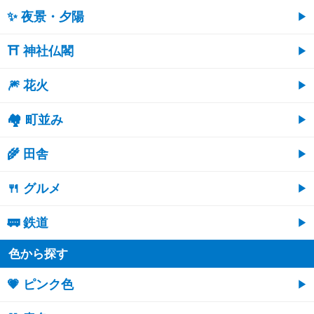
✨ 夜景・夕陽
⛩ 神社仏閣
🎆 花火
🏘 町並み
🌾 田舎
🍴 グルメ
🚃 鉄道
色から探す
💗 ピンク色