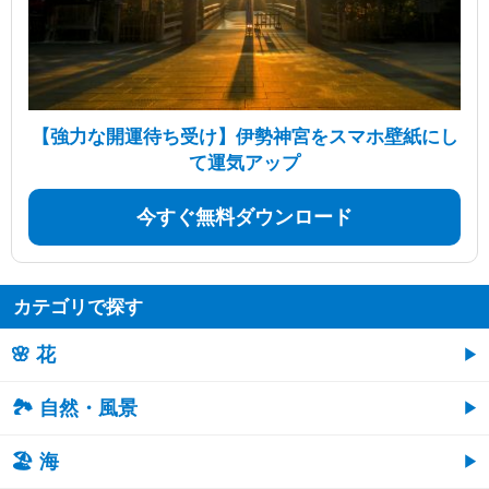
【強力な開運待ち受け】伊勢神宮をスマホ壁紙にし
て運気アップ
今すぐ無料ダウンロード
カテゴリで探す
🌸 花
🏞️ 自然・風景
🏖 海