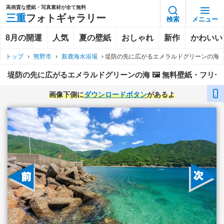
高画質な壁紙・写真素材が全て無料
三重
フォトギャラリー
検索
メニュー
8月の開運
人気
夏の壁紙
おしゃれ
新作
かわいい
トップ
›
熊野市
›
新鹿海水浴場
›
堤防の先に広がるエメラルドグリーンの海
堤防の先に広がるエメラルドグリーンの海 🖼️ 無料壁紙・フリ
画像下側に
ダウンロードボタン
があるよ