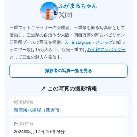
ふがまるちゃん
三重フォトギャラリーの管理者。三重県を撮る写真家として
活動し、三重県の自治体や大阪・関西万博の関西パビリオン
三重県ブースに写真を提供。
X
・
instagram
・
スレッズ
の総フ
ォロワー数は15万人以上。観光三重では
みえ旅アンバサダー
として三重の魅力を発信中。
撮影者の写真一覧を見る
📍 この写真の撮影情報
撮影場所
新鹿海水浴場（熊野市）
撮影日時
2024年8月17日 10時24分