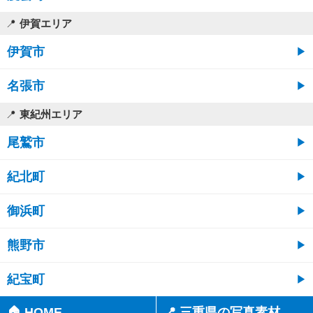
伊賀エリア
伊賀市
名張市
東紀州エリア
尾鷲市
紀北町
御浜町
熊野市
紀宝町
🏠 HOME
📍 三重県の写真素材