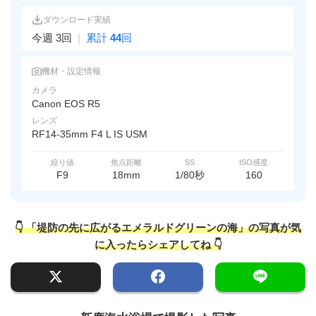
ダウンロード実績
今週 3回
|
累計
44
回
機材・設定情報
カメラ
Canon EOS R5
レンズ
RF14-35mm F4 L IS USM
絞り値
焦点距離
SS
ISO感度
F9
18mm
1/80秒
160
👇 「堤防の先に広がるエメラルドグリーンの海」の写真が気
に入ったらシェアしてね 👇