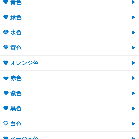
💙 青色
💚 緑色
🩵 水色
💛 黄色
🧡 オレンジ色
❤️ 赤色
💜 紫色
🖤 黒色
🤍 白色