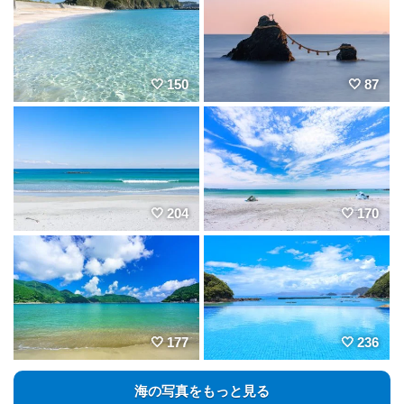
150
87
204
170
177
236
海の写真をもっと見る