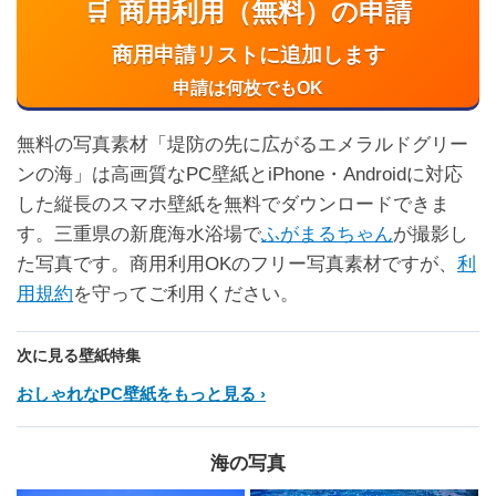
🛒 商用利用（無料）の申請
商用申請リストに追加します
申請は何枚でもOK
無料の写真素材「堤防の先に広がるエメラルドグリー
ンの海」は高画質なPC壁紙とiPhone・Androidに対応
した縦長のスマホ壁紙を無料でダウンロードできま
す。三重県の新鹿海水浴場で
ふがまるちゃん
が撮影し
た写真です。商用利用OKのフリー写真素材ですが、
利
用規約
を守ってご利用ください。
次に見る壁紙特集
おしゃれなPC壁紙をもっと見る
海の写真