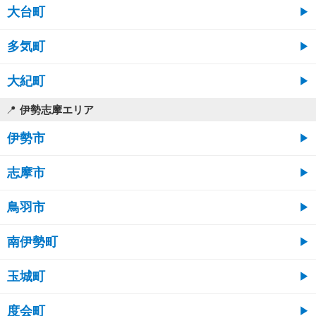
大台町
多気町
大紀町
伊勢志摩エリア
伊勢市
志摩市
鳥羽市
南伊勢町
玉城町
度会町