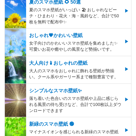
夏のスマホ壁紙 🌻 50選
夏のスマホ壁紙がいっぱい 🏖 おしゃれなビー
チ・ひまわり・花火・海・風鈴など、合計で50
枚を無料で配布中✨
おしゃれ💗かわいい壁紙
女子向けのかわいいスマホ壁紙を集めました✨
可愛いお花や癒やしの風景など勢揃いです。
大人向け📱おしゃれの壁紙
大人のスマホをおしゃれに飾れる壁紙が勢揃
い。クール系やガーリー系まで種類豊富です。
シンプルなスマホ壁紙✨
落ち着いた色合いのスマホ壁紙や上品に感じら
れる風景の待ち受けなど、合計で100枚以上ダウ
ンロードできます
新緑のスマホ壁紙 🟢
マイナスイオンを感じられる新緑のスマホ壁紙