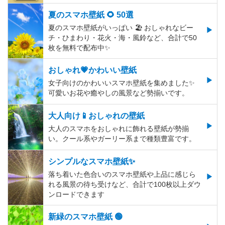
夏のスマホ壁紙 🌻 50選
夏のスマホ壁紙がいっぱい 🏖 おしゃれなビー
チ・ひまわり・花火・海・風鈴など、合計で50
枚を無料で配布中✨
おしゃれ💗かわいい壁紙
女子向けのかわいいスマホ壁紙を集めました✨
可愛いお花や癒やしの風景など勢揃いです。
大人向け📱おしゃれの壁紙
大人のスマホをおしゃれに飾れる壁紙が勢揃
い。クール系やガーリー系まで種類豊富です。
シンプルなスマホ壁紙✨
落ち着いた色合いのスマホ壁紙や上品に感じら
れる風景の待ち受けなど、合計で100枚以上ダウ
ンロードできます
新緑のスマホ壁紙 🟢