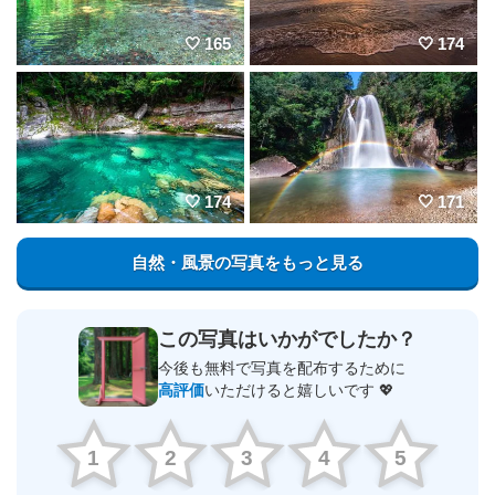
165
174
174
171
自然・風景の写真をもっと見る
この写真はいかがでしたか？
今後も無料で写真を配布するために
高評価
いただけると嬉しいです 💖
1
2
3
4
5