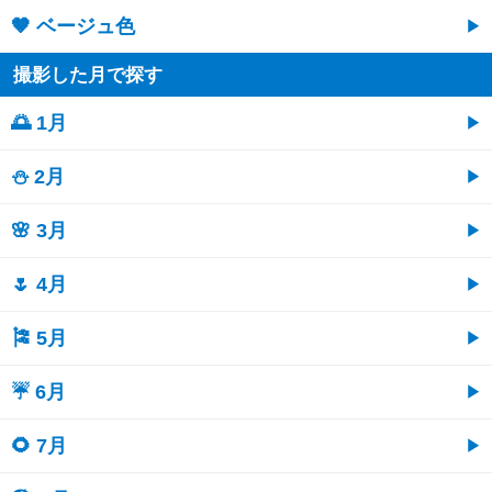
🤎 ベージュ色
撮影した月で探す
🌅 1月
⛄ 2月
🌸 3月
🌷 4月
🎏 5月
☔ 6月
🌻 7月