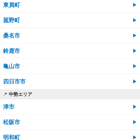
東員町
菰野町
桑名市
鈴鹿市
亀山市
四日市市
中勢エリア
津市
松阪市
明和町