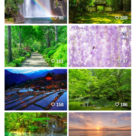
95
208
161
97
158
186