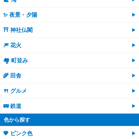
✨ 夜景・夕陽
⛩ 神社仏閣
🎆 花火
🏘 町並み
🌾 田舎
🍴 グルメ
🚃 鉄道
色から探す
💗 ピンク色