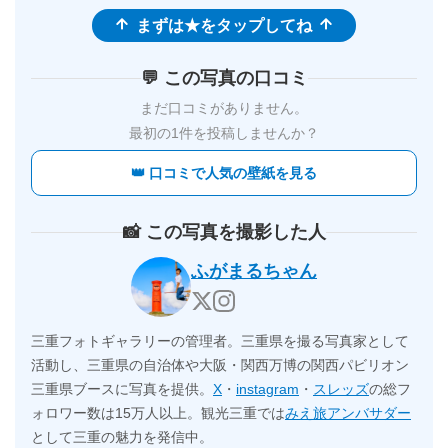
まずは★をタップしてね
💬 この写真の口コミ
まだ口コミがありません。
最初の1件を投稿しませんか？
👑 口コミで人気の壁紙を見る
📸 この写真を撮影した人
ふがまるちゃん
三重フォトギャラリーの管理者。三重県を撮る写真家として
活動し、三重県の自治体や大阪・関西万博の関西パビリオン
三重県ブースに写真を提供。
X
・
instagram
・
スレッズ
の総フ
ォロワー数は15万人以上。観光三重では
みえ旅アンバサダー
として三重の魅力を発信中。