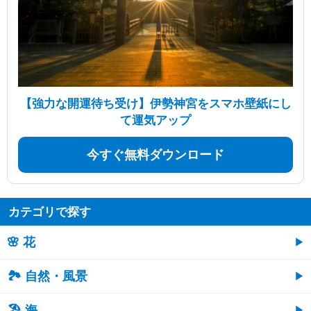
【強力な開運待ち受け】伊勢神宮をスマホ壁紙にし
て運気アップ
今すぐ無料ダウンロード
カテゴリで探す
🌸 花
🏞️ 自然・風景
🏖 海