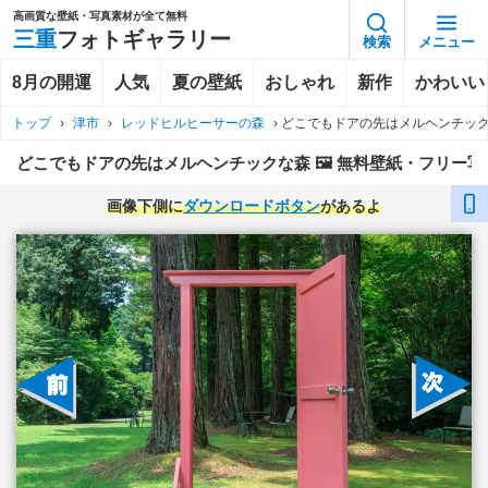
高画質な壁紙・写真素材が全て無料
三重
フォトギャラリー
検索
メニュー
8月の開運
人気
夏の壁紙
おしゃれ
新作
かわいい
トップ
›
津市
›
レッドヒルヒーサーの森
›
どこでもドアの先はメルヘンチッ
どこでもドアの先はメルヘンチックな森 🖼️ 無料壁紙・フリー
画像下側に
ダウンロードボタン
があるよ