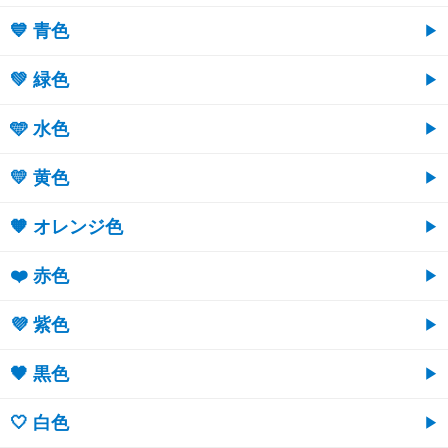
💙 青色
💚 緑色
🩵 水色
💛 黄色
🧡 オレンジ色
❤️ 赤色
💜 紫色
🖤 黒色
🤍 白色