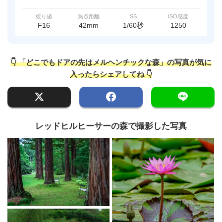
絞り値
焦点距離
SS
ISO感度
F16
42mm
1/60秒
1250
👇 「どこでもドアの先はメルヘンチックな森」の写真が気に
入ったらシェアしてね 👇
レッドヒルヒーサーの森で撮影した写真