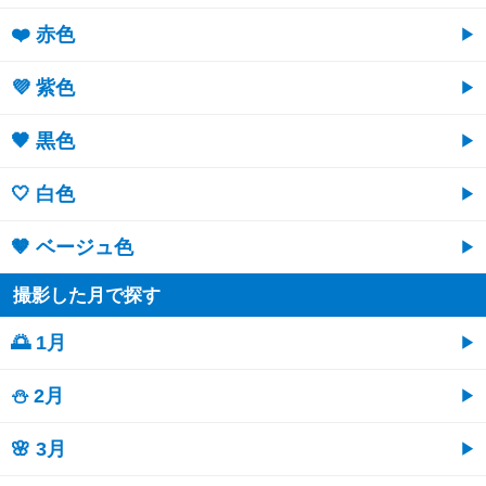
❤️ 赤色
💜 紫色
🖤 黒色
🤍 白色
🤎 ベージュ色
撮影した月で探す
🌅 1月
⛄ 2月
🌸 3月