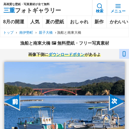
高画質な壁紙・写真素材が全て無料
三重
フォトギャラリー
検索
メニュー
8月の開運
人気
夏の壁紙
おしゃれ
新作
かわいい
トップ
›
南伊勢町
›
親子大橋
›
漁船と南東大橋
漁船と南東大橋 🖼️ 無料壁紙・フリー写真素材
画像下側に
ダウンロードボタン
があるよ