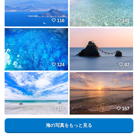
116
149
124
87
168
157
海の写真をもっと見る