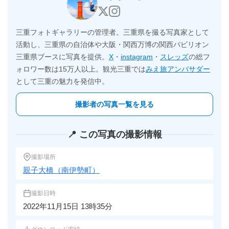
三重フォトギャラリーの管理者。三重県を撮る写真家として
活動し、三重県の自治体や大阪・関西万博の関西パビリオン
三重県ブースに写真を提供。
X
・
instagram
・
スレッズ
の総フ
ォロワー数は15万人以上。観光三重では
みえ旅アンバサダー
として三重の魅力を発信中。
撮影者の写真一覧を見る
📍 この写真の撮影情報
撮影場所
親子大橋（南伊勢町）
撮影日時
2022年11月15日 13時35分