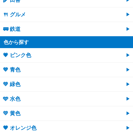
🌾 田舎
🍴 グルメ
🚃 鉄道
色から探す
💗 ピンク色
💙 青色
💚 緑色
🩵 水色
💛 黄色
🧡 オレンジ色