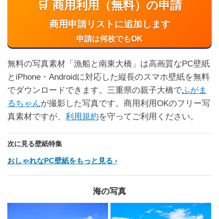
🛒 商用利用（無料）の申請
商用申請リストに追加します
申請は何枚でもOK
無料の写真素材「漁船と南東大橋」は高画質なPC壁紙
とiPhone・Androidに対応した縦長のスマホ壁紙を無料
でダウンロードできます。三重県の親子大橋で
ふがま
るちゃん
が撮影した写真です。商用利用OKのフリー写
真素材ですが、
利用規約
を守ってご利用ください。
次に見る壁紙特集
おしゃれなPC壁紙をもっと見る
海の写真