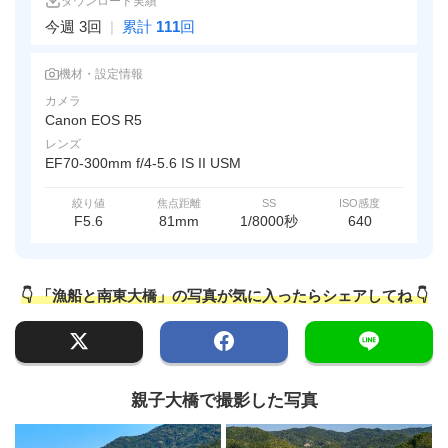
ダウンロード実績
今週 3回
|
累計
111
回
機材・設定情報
カメラ
Canon EOS R5
レンズ
EF70-300mm f/4-5.6 IS II USM
絞り値
焦点距離
SS
ISO感度
F5.6
81mm
1/8000秒
640
👇 「漁船と南東大橋」の写真が気に入ったらシェアしてね 👇
親子大橋で撮影した写真