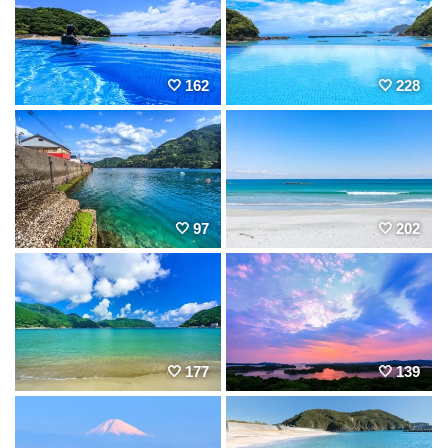
162
228
97
202
177
139