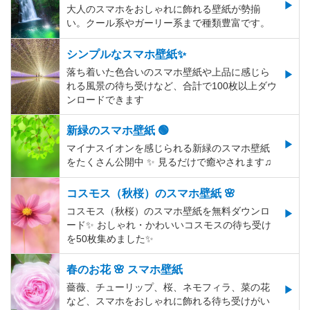
大人のスマホをおしゃれに飾れる壁紙が勢揃
い。クール系やガーリー系まで種類豊富です。
シンプルなスマホ壁紙✨
落ち着いた色合いのスマホ壁紙や上品に感じら
れる風景の待ち受けなど、合計で100枚以上ダウ
ンロードできます
新緑のスマホ壁紙 🟢
マイナスイオンを感じられる新緑のスマホ壁紙
をたくさん公開中 ✨ 見るだけで癒やされます♫
コスモス（秋桜）のスマホ壁紙 🌸
コスモス（秋桜）のスマホ壁紙を無料ダウンロ
ード✨️ おしゃれ・かわいいコスモスの待ち受け
を50枚集めました✨️
春のお花 🌸 スマホ壁紙
薔薇、チューリップ、桜、ネモフィラ、菜の花
など、スマホをおしゃれに飾れる待ち受けがい