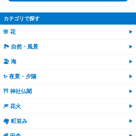
カテゴリで探す
🌸 花
🏞️ 自然・風景
🏖 海
✨ 夜景・夕陽
⛩ 神社仏閣
🎆 花火
🏘 町並み