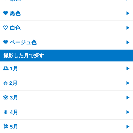
🖤 黒色
🤍 白色
🤎 ベージュ色
撮影した月で探す
🌅 1月
⛄ 2月
🌸 3月
🌷 4月
🎏 5月