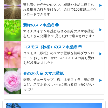
落ち着いた色合いのスマホ壁紙や上品に感じら
れる風景の待ち受けなど、合計で100枚以上ダウ
ンロードできます
新緑のスマホ壁紙 🟢
マイナスイオンを感じられる新緑のスマホ壁紙
をたくさん公開中 ✨ 見るだけで癒やされます♫
コスモス（秋桜）のスマホ壁紙 🌸
コスモス（秋桜）のスマホ壁紙を無料ダウンロ
ード✨️ おしゃれ・かわいいコスモスの待ち受け
を50枚集めました✨️
春のお花 🌸 スマホ壁紙
薔薇、チューリップ、桜、ネモフィラ、菜の花
など、スマホをおしゃれに飾れる待ち受けがい
っぱい