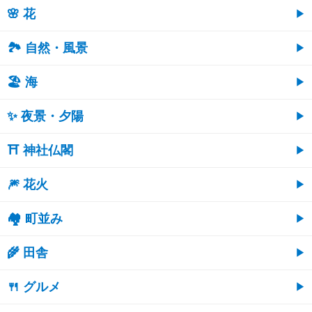
🌸 花
🏞️ 自然・風景
🏖 海
✨ 夜景・夕陽
⛩ 神社仏閣
🎆 花火
🏘 町並み
🌾 田舎
🍴 グルメ