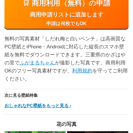
🛒 商用利用（無料）の申請
商用申請リストに追加します
申請は何枚でもOK
無料の写真素材「しだれ梅と白いベンチ」は高画質な
PC壁紙とiPhone・Androidに対応した縦長のスマホ壁
紙を無料でダウンロードできます。三重県のかざはや
の里で
ふがまるちゃん
が撮影した写真です。商用利用
OKのフリー写真素材ですが、
利用規約
を守ってご利用
ください。
次に見る壁紙特集
おしゃれなPC壁紙をもっと見る
花の写真