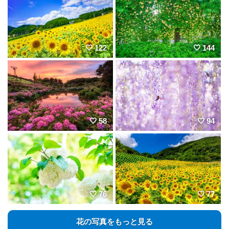
122
144
58
94
76
77
花の写真をもっと見る