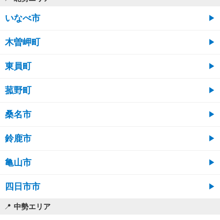
いなべ市
木曽岬町
東員町
菰野町
桑名市
鈴鹿市
亀山市
四日市市
中勢エリア