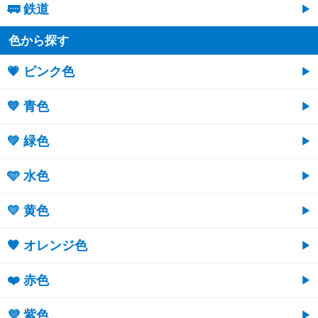
🚃 鉄道
色から探す
💗 ピンク色
💙 青色
💚 緑色
🩵 水色
💛 黄色
🧡 オレンジ色
❤️ 赤色
💜 紫色