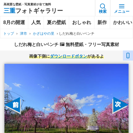
高画質な壁紙・写真素材が全て無料
三重
フォトギャラリー
検索
メニュー
8月の開運
人気
夏の壁紙
おしゃれ
新作
かわいい
トップ
›
津市
›
かざはやの里
›
しだれ梅と白いベンチ
しだれ梅と白いベンチ 🖼️ 無料壁紙・フリー写真素材
画像下側に
ダウンロードボタン
があるよ