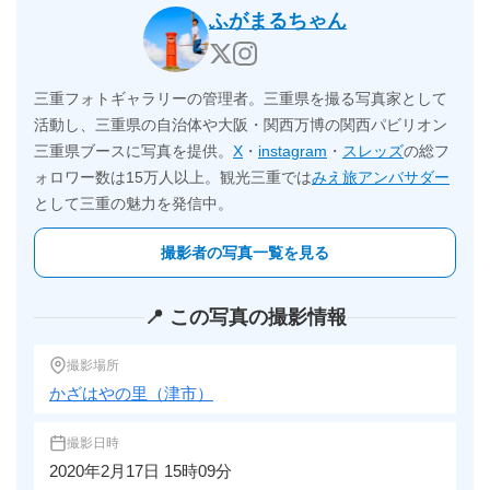
ふがまるちゃん
三重フォトギャラリーの管理者。三重県を撮る写真家として
活動し、三重県の自治体や大阪・関西万博の関西パビリオン
三重県ブースに写真を提供。
X
・
instagram
・
スレッズ
の総フ
ォロワー数は15万人以上。観光三重では
みえ旅アンバサダー
として三重の魅力を発信中。
撮影者の写真一覧を見る
📍 この写真の撮影情報
撮影場所
かざはやの里（津市）
撮影日時
2020年2月17日 15時09分