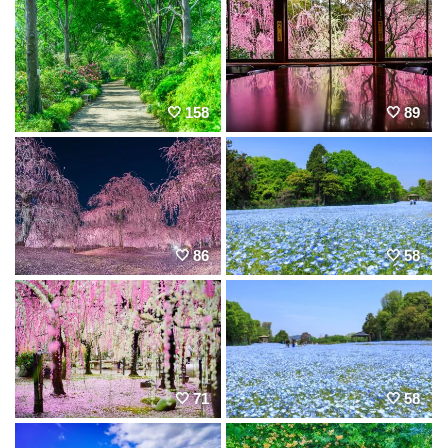
158
89
86
58
71
58