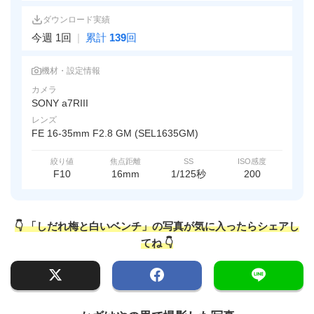
ダウンロード実績
今週 1回
|
累計
139
回
機材・設定情報
カメラ
SONY a7RIII
レンズ
FE 16-35mm F2.8 GM (SEL1635GM)
絞り値
焦点距離
SS
ISO感度
F10
16mm
1/125秒
200
👇 「しだれ梅と白いベンチ」の写真が気に入ったらシェアし
てね 👇