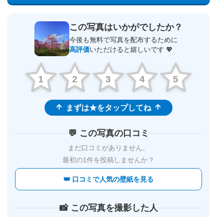
この写真はいかがでしたか？
今後も無料で写真を配布するために
高評価
いただけると嬉しいです 💖
1
2
3
4
5
まずは★をタップしてね
💬 この写真の口コミ
まだ口コミがありません。
最初の1件を投稿しませんか？
👑 口コミで人気の壁紙を見る
📸 この写真を撮影した人