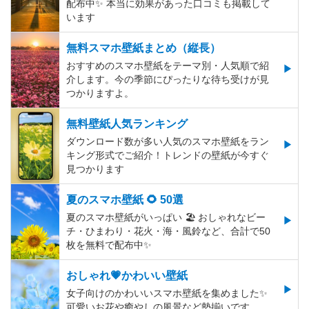
配布中✨️ 本当に効果があった口コミも掲載して
います
無料スマホ壁紙まとめ（縦長）
おすすめのスマホ壁紙をテーマ別・人気順で紹
介します。今の季節にぴったりな待ち受けが見
つかりますよ。
無料壁紙人気ランキング
ダウンロード数が多い人気のスマホ壁紙をラン
キング形式でご紹介！トレンドの壁紙が今すぐ
見つかります
夏のスマホ壁紙 🌻 50選
夏のスマホ壁紙がいっぱい 🏖 おしゃれなビー
チ・ひまわり・花火・海・風鈴など、合計で50
枚を無料で配布中✨
おしゃれ💗かわいい壁紙
女子向けのかわいいスマホ壁紙を集めました✨
可愛いお花や癒やしの風景など勢揃いです。