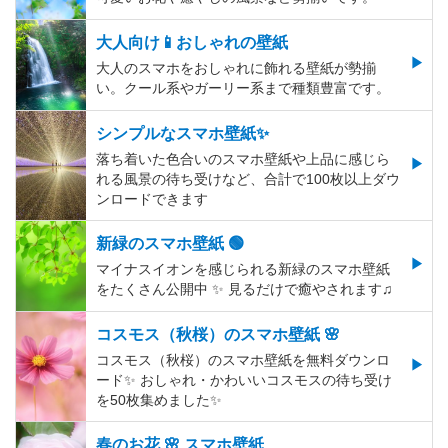
大人向け📱おしゃれの壁紙
大人のスマホをおしゃれに飾れる壁紙が勢揃
い。クール系やガーリー系まで種類豊富です。
シンプルなスマホ壁紙✨
落ち着いた色合いのスマホ壁紙や上品に感じら
れる風景の待ち受けなど、合計で100枚以上ダウ
ンロードできます
新緑のスマホ壁紙 🟢
マイナスイオンを感じられる新緑のスマホ壁紙
をたくさん公開中 ✨ 見るだけで癒やされます♫
コスモス（秋桜）のスマホ壁紙 🌸
コスモス（秋桜）のスマホ壁紙を無料ダウンロ
ード✨️ おしゃれ・かわいいコスモスの待ち受け
を50枚集めました✨️
春のお花 🌸 スマホ壁紙