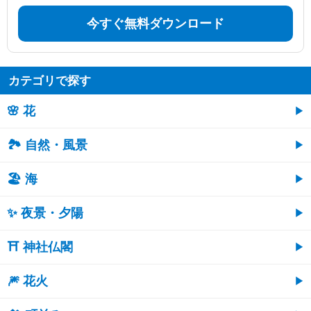
今すぐ無料ダウンロード
カテゴリで探す
🌸 花
🏞️ 自然・風景
🏖 海
✨ 夜景・夕陽
⛩ 神社仏閣
🎆 花火