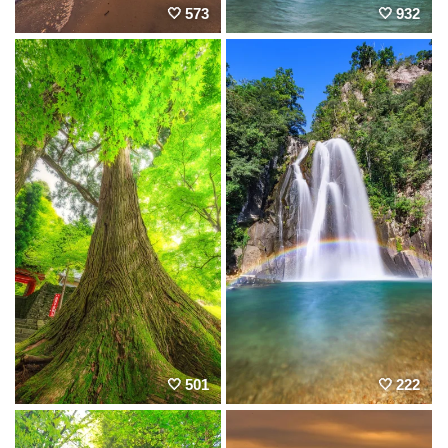
573
932
501
222