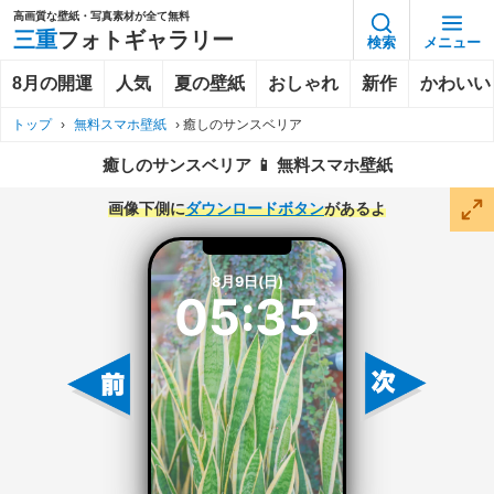
高画質な壁紙・写真素材が全て無料
三重
フォトギャラリー
検索
メニュー
8月の開運
人気
夏の壁紙
おしゃれ
新作
かわいい
トップ
›
無料スマホ壁紙
›
癒しのサンスベリア
癒しのサンスベリア 📱 無料スマホ壁紙
画像下側に
ダウンロードボタン
があるよ
8月9日(日)
05:35