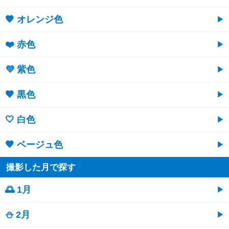
🧡 オレンジ色
❤️ 赤色
💜 紫色
🖤 黒色
🤍 白色
🤎 ベージュ色
撮影した月で探す
🌅 1月
⛄ 2月