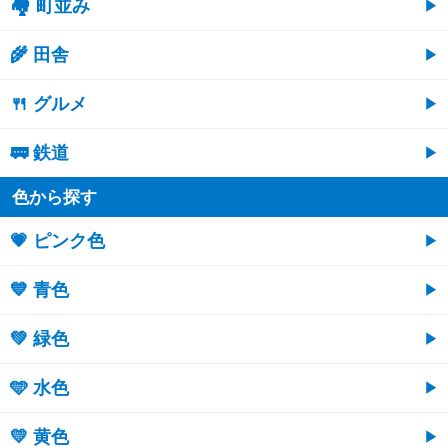
🏘 町並み
🌾 田舎
🍴 グルメ
🚃 鉄道
色から探す
💗 ピンク色
💙 青色
💚 緑色
🩵 水色
💛 黄色