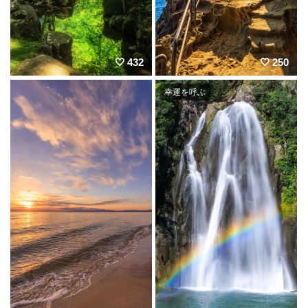
432
250
幸運を呼ぶ