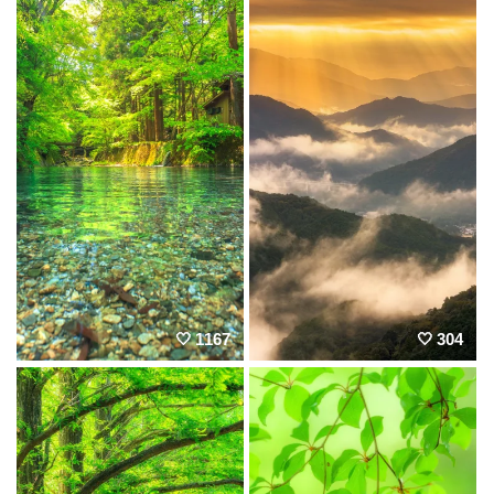
1167
304