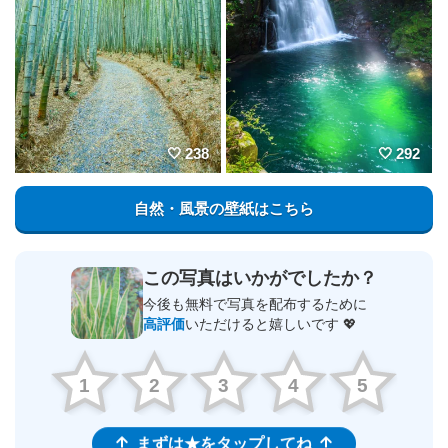
238
292
自然・風景の壁紙はこちら
この写真はいかがでしたか？
今後も無料で写真を配布するために
高評価
いただけると嬉しいです 💖
1
2
3
4
5
まずは★をタップしてね