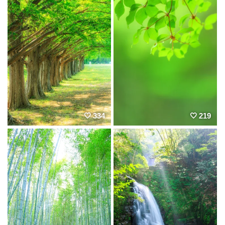
334
219