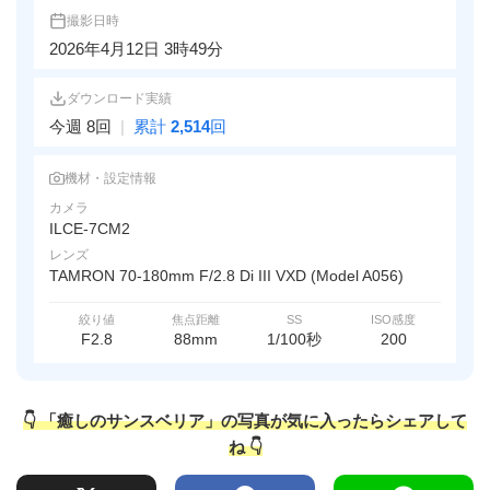
撮影日時
2026年4月12日 3時49分
ダウンロード実績
今週 8回
|
累計
2,514
回
機材・設定情報
カメラ
ILCE-7CM2
レンズ
TAMRON 70-180mm F/2.8 Di III VXD (Model A056)
絞り値
焦点距離
SS
ISO感度
F2.8
88mm
1/100秒
200
👇 「癒しのサンスベリア」の写真が気に入ったらシェアして
ね 👇