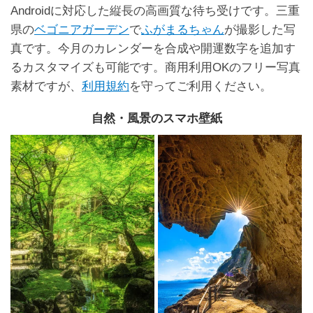
Androidに対応した縦長の高画質な待ち受けです。三重
県の
ベゴニアガーデン
で
ふがまるちゃん
が撮影した写
真です。今月のカレンダーを合成や開運数字を追加す
るカスタマイズも可能です。商用利用OKのフリー写真
素材ですが、
利用規約
を守ってご利用ください。
自然・風景のスマホ壁紙