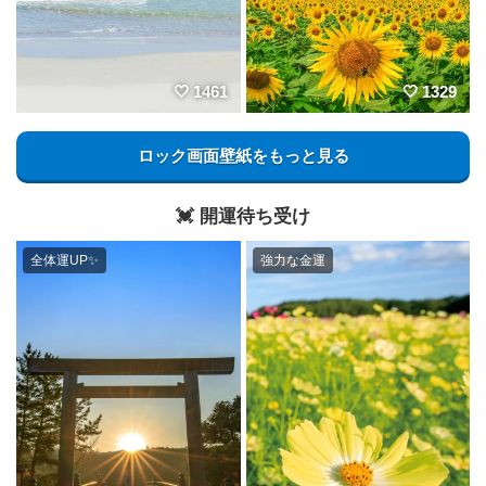
1461
1329
ロック画面壁紙をもっと見る
💓 開運待ち受け
全体運UP✨️
強力な金運