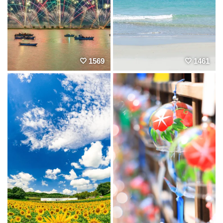
1569
1461