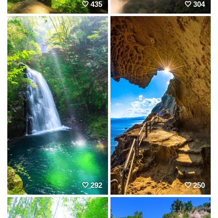
435
304
292
250