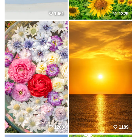
1461
1329
1203
1189