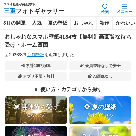
スマホ壁紙が完全無料✨️
三重
フォトギャラリー
検索
メニュー
8月の開運
人気
夏の壁紙
おしゃれ
新作
かわいい
おしゃれなスマホ壁紙4184枚【無料】高画質な待ち
受け・ホーム画面
🗓️
2026/8/9
新作壁紙
を追加しました
📲 累計1097万DL
🌿 会員登録なしで安全
🎁 アプリ不要・無料
📸 AI画像なし
📱 使い方・カテゴリから探す
💓 開運待ち受け
🌻 夏の壁紙
運気アップ
季節のおすすめ