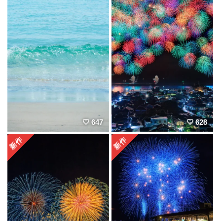
647
628