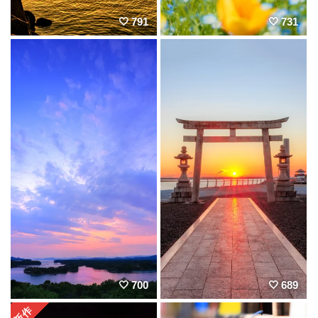
791
731
700
689