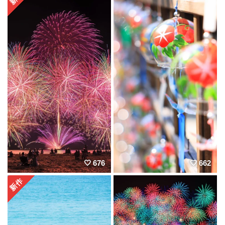
676
662