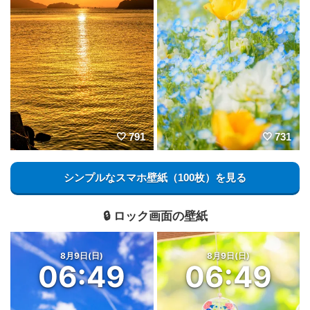
791
731
シンプルなスマホ壁紙（100枚）を見る
🔒 ロック画面の壁紙
8月9日(日)
8月9日(日)
06:49
06:49