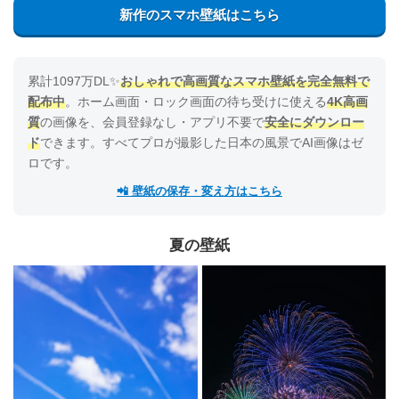
新作のスマホ壁紙はこちら
累計1097万DL✨️
おしゃれで高画質なスマホ壁紙を完全無料で
配布中
。ホーム画面・ロック画面の待ち受けに使える
4K高画
質
の画像を、会員登録なし・アプリ不要で
安全にダウンロー
ド
できます。すべてプロが撮影した日本の風景でAI画像はゼ
ロです。
📲 壁紙の保存・変え方はこちら
夏の壁紙