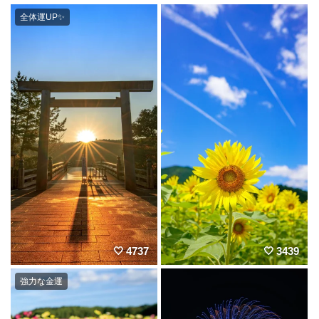
全体運UP✨️
4737
3439
強力な金運