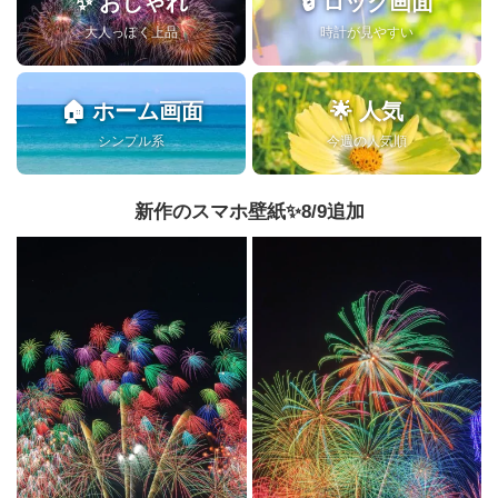
✨ おしゃれ
🔒 ロック画面
大人っぽく上品
時計が見やすい
🏠 ホーム画面
🌟 人気
シンプル系
今週の人気順
新作のスマホ壁紙✨️8/9追加