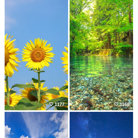
1177
1168