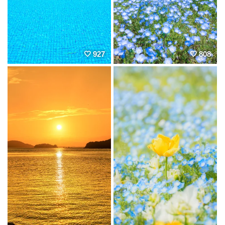
927
808