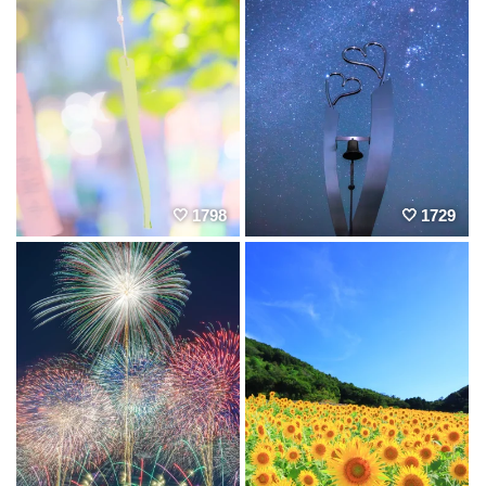
1798
1729