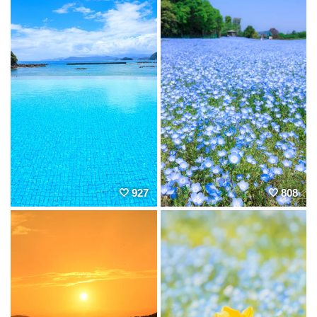
927
808