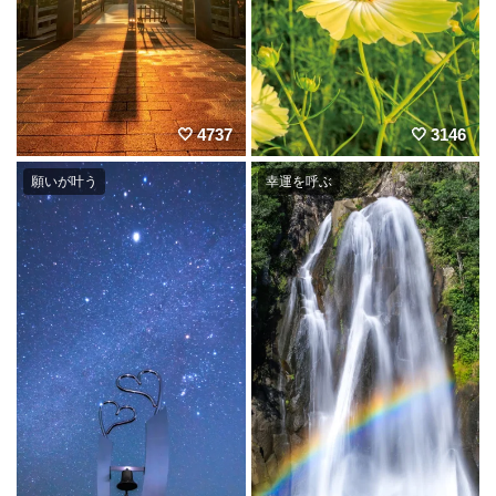
4737
3146
願いが叶う
幸運を呼ぶ