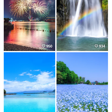
950
934