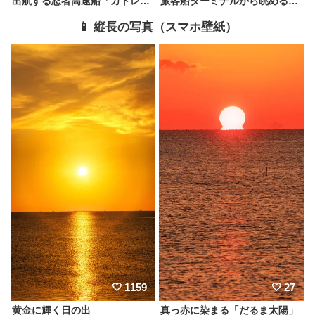
出航する忍者高速船「カトレア」
旅客船ターミナルから眺める朝日
📱 縦長の写真（スマホ壁紙）
1159
27
黄金に輝く日の出
真っ赤に染まる「だるま太陽」