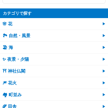
カテゴリで探す
🌸 花
🏞️ 自然・風景
🏖 海
✨ 夜景・夕陽
⛩ 神社仏閣
🎆 花火
🏘 町並み
🌾 田舎