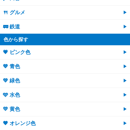
🍴 グルメ
🚃 鉄道
色から探す
💗 ピンク色
💙 青色
💚 緑色
🩵 水色
💛 黄色
🧡 オレンジ色