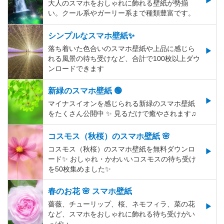
大人のスマホをおしゃれに飾れる壁紙が勢揃
い。クール系やガーリー系まで種類豊富です。
シンプルなスマホ壁紙✨
落ち着いた色合いのスマホ壁紙や上品に感じら
れる風景の待ち受けなど、合計で100枚以上ダウ
ンロードできます
新緑のスマホ壁紙 🟢
マイナスイオンを感じられる新緑のスマホ壁紙
をたくさん公開中 ✨ 見るだけで癒やされます♫
コスモス（秋桜）のスマホ壁紙 🌸
コスモス（秋桜）のスマホ壁紙を無料ダウンロ
ード✨️ おしゃれ・かわいいコスモスの待ち受け
を50枚集めました✨️
春のお花 🌸 スマホ壁紙
薔薇、チューリップ、桜、ネモフィラ、菜の花
など、スマホをおしゃれに飾れる待ち受けがい