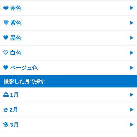
❤️ 赤色
💜 紫色
🖤 黒色
🤍 白色
🤎 ベージュ色
撮影した月で探す
🌅 1月
⛄ 2月
🌸 3月