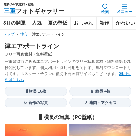
無料の写真素材・壁紙
三重
フォトギャラリー
検索
メニュー
8月の開運
人気
夏の壁紙
おしゃれ
新作
かわいい
トップ
›
津市
›
津エアポートライン
津エアポートライン
フリー写真素材・無料壁紙
三重県津市にある津エアポートラインのフリー写真素材・無料壁紙を20
枚公開しています。個人利用・商用利用を問わず、無料ダウンロード可
能です。ポスター・チラシに使える高画質サイズもございます。
利用規
約はこちら
🖥️ 横長 16枚
📱 縦長 4枚
✨ 新作の写真
📍 地図・アクセス
🖥️ 横長の写真（PC壁紙）