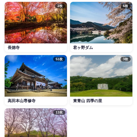
2枚
6枚
長徳寺
君ヶ野ダム
51枚
3枚
東青山 四季の里
高田本山専修寺
11枚