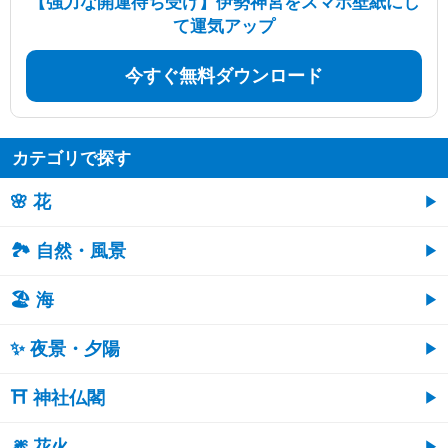
【強力な開運待ち受け】伊勢神宮をスマホ壁紙にし
て運気アップ
今すぐ無料ダウンロード
カテゴリで探す
🌸 花
🏞️ 自然・風景
🏖 海
✨ 夜景・夕陽
⛩ 神社仏閣
🎆 花火