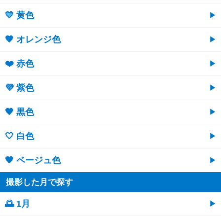
💛 黄色
🧡 オレンジ色
❤️ 赤色
💜 紫色
🖤 黒色
🤍 白色
🤎 ベージュ色
撮影した月で探す
🌅 1月