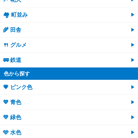
🏘 町並み
🌾 田舎
🍴 グルメ
🚃 鉄道
色から探す
💗 ピンク色
💙 青色
💚 緑色
🩵 水色