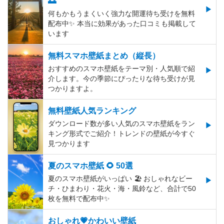
🌅
何もかもうまくいく強力な開運待ち受けを無料
配布中✨️ 本当に効果があった口コミも掲載して
います
無料スマホ壁紙まとめ（縦長）
おすすめのスマホ壁紙をテーマ別・人気順で紹
介します。今の季節にぴったりな待ち受けが見
つかりますよ。
無料壁紙人気ランキング
ダウンロード数が多い人気のスマホ壁紙をラン
キング形式でご紹介！トレンドの壁紙が今すぐ
見つかります
夏のスマホ壁紙 🌻 50選
夏のスマホ壁紙がいっぱい 🏖 おしゃれなビー
チ・ひまわり・花火・海・風鈴など、合計で50
枚を無料で配布中✨
おしゃれ💗かわいい壁紙