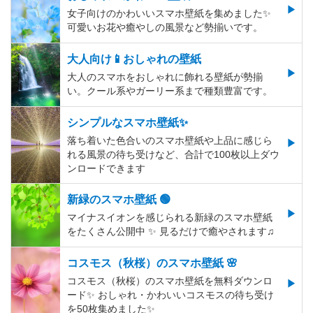
女子向けのかわいいスマホ壁紙を集めました✨
可愛いお花や癒やしの風景など勢揃いです。
大人向け📱おしゃれの壁紙
大人のスマホをおしゃれに飾れる壁紙が勢揃
い。クール系やガーリー系まで種類豊富です。
シンプルなスマホ壁紙✨
落ち着いた色合いのスマホ壁紙や上品に感じら
れる風景の待ち受けなど、合計で100枚以上ダウ
ンロードできます
新緑のスマホ壁紙 🟢
マイナスイオンを感じられる新緑のスマホ壁紙
をたくさん公開中 ✨ 見るだけで癒やされます♫
コスモス（秋桜）のスマホ壁紙 🌸
コスモス（秋桜）のスマホ壁紙を無料ダウンロ
ード✨️ おしゃれ・かわいいコスモスの待ち受け
を50枚集めました✨️