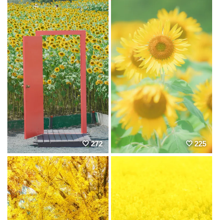
272
225