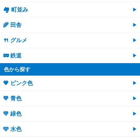
🏘 町並み
🌾 田舎
🍴 グルメ
🚃 鉄道
色から探す
💗 ピンク色
💙 青色
💚 緑色
🩵 水色