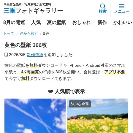
高画質な壁紙・写真素材が全て無料
三重
フォトギャラリー
検索
メニュー
8月の開運
人気
夏の壁紙
おしゃれ
新作
かわいい
トップ
›
色から探す
›
黄色
黄色の壁紙 306枚
🗓️
2026/8/5
新作壁紙
を追加しました
黄色の壁紙を
無料
ダウンロード ✨️ iPhone・Android対応のスマホ
壁紙と、
4K
高画質
の壁紙を306枚公開中。会員登録・
アプリ不要
で今すぐ
無料
ダウンロードできます。
👑 人気順で表示
強力な金運