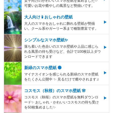
女子向けのかわいいスマホ壁紙を集めました✨
可愛いお花や癒やしの風景など勢揃いです。
大人向け📱おしゃれの壁紙
大人のスマホをおしゃれに飾れる壁紙が勢揃
い。クール系やガーリー系まで種類豊富です。
シンプルなスマホ壁紙✨
落ち着いた色合いのスマホ壁紙や上品に感じら
れる風景の待ち受けなど、合計で100枚以上ダウ
ンロードできます
新緑のスマホ壁紙 🟢
マイナスイオンを感じられる新緑のスマホ壁紙
をたくさん公開中 ✨ 見るだけで癒やされます♫
コスモス（秋桜）のスマホ壁紙 🌸
コスモス（秋桜）のスマホ壁紙を無料ダウンロ
ード✨️ おしゃれ・かわいいコスモスの待ち受け
を50枚集めました✨️