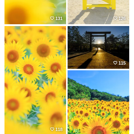
131
126
115
118