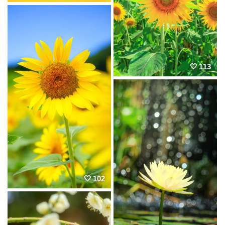
113
102