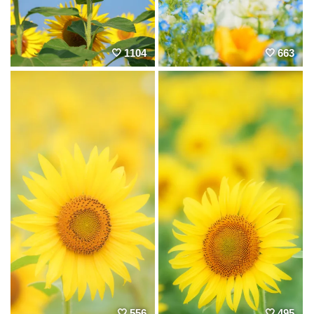
1104
663
556
495