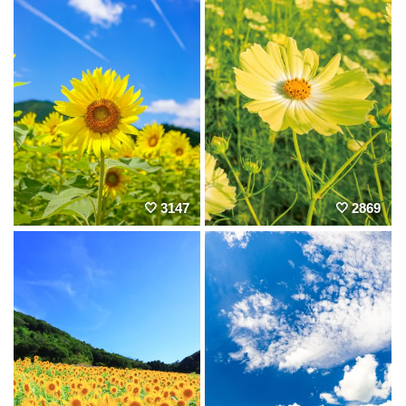
3147
2869