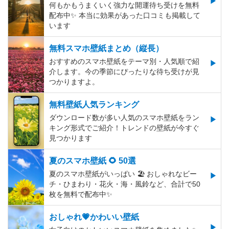
何もかもうまくいく強力な開運待ち受けを無料
配布中✨️ 本当に効果があった口コミも掲載して
います
無料スマホ壁紙まとめ（縦長）
おすすめのスマホ壁紙をテーマ別・人気順で紹
介します。今の季節にぴったりな待ち受けが見
つかりますよ。
無料壁紙人気ランキング
ダウンロード数が多い人気のスマホ壁紙をラン
キング形式でご紹介！トレンドの壁紙が今すぐ
見つかります
夏のスマホ壁紙 🌻 50選
夏のスマホ壁紙がいっぱい 🏖 おしゃれなビー
チ・ひまわり・花火・海・風鈴など、合計で50
枚を無料で配布中✨
おしゃれ💗かわいい壁紙