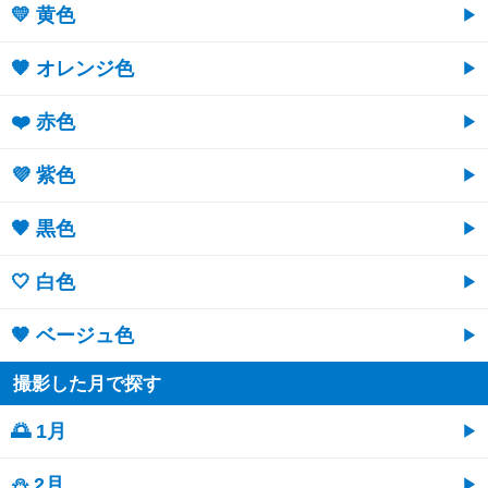
💛 黄色
🧡 オレンジ色
❤️ 赤色
💜 紫色
🖤 黒色
🤍 白色
🤎 ベージュ色
撮影した月で探す
🌅 1月
⛄ 2月