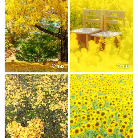
192
187