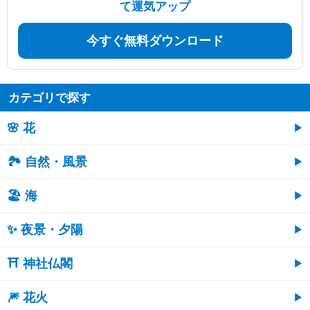
て運気アップ
今すぐ無料ダウンロード
カテゴリで探す
🌸 花
🏞️ 自然・風景
🏖 海
✨ 夜景・夕陽
⛩ 神社仏閣
🎆 花火