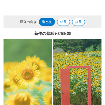
画像の向き
縦と横
縦長
横長
新作の壁紙✨️8/5追加