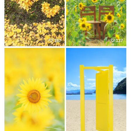
157
137