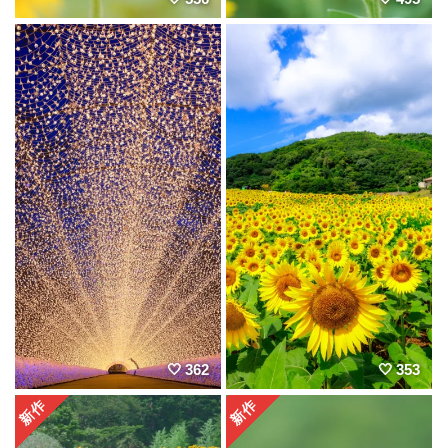
362
353